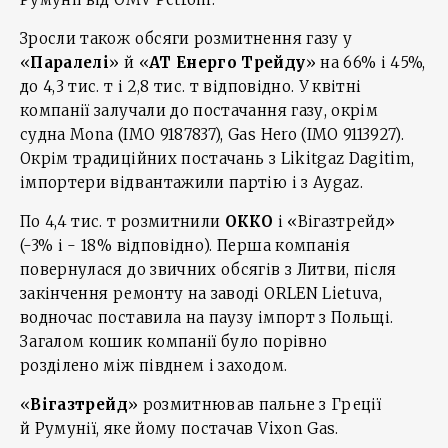
Зросли також обсяги розмитнення газу у
«
Паралелі
» й «
АТ Енерго Трейду
» на 66% і 45%,
до 4,3 тис. т і 2,8 тис. т відповідно. У квітні
компанії залучали до постачання газу, окрім
судна Mona (IMO 9187837), Gas Hero (IMO 9113927).
Окрім традиційних постачань з Likitgaz Dagitim,
імпортери відвантажили партію і з Aygaz.
По 4,4 тис. т розмитнили
ОККО
і «Вігазтрейд»
(-3% і - 18% відповідно). Перша компанія
повернулася до звичних обсягів з Литви, після
закінчення ремонту на заводі ORLEN Lietuva,
водночас поставила на паузу імпорт з Польщі.
Загалом кошик компанії було порівно
розділено між півднем і заходом.
«
Вігазтрейд
» розмитнював пальне з Греції
й Румунії, яке йому постачав Vixon Gas.