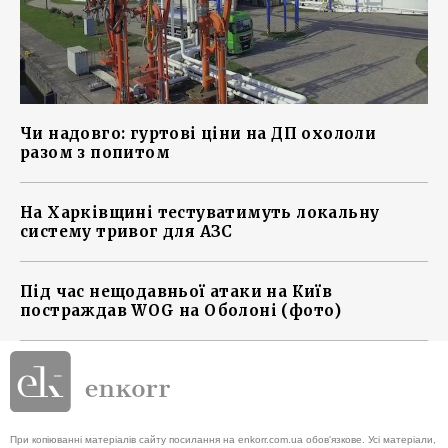
Чи надовго: гуртові ціни на ДП охололи
разом з попитом
На Харківщині тестуватимуть локальну
систему тривог для АЗС
Під час нещодавньої атаки на Київ
постраждав WOG на Оболоні (фото)
При копіюванні матеріалів сайту посилання на enkorr.com.ua обов'язкове. Усі матеріали,