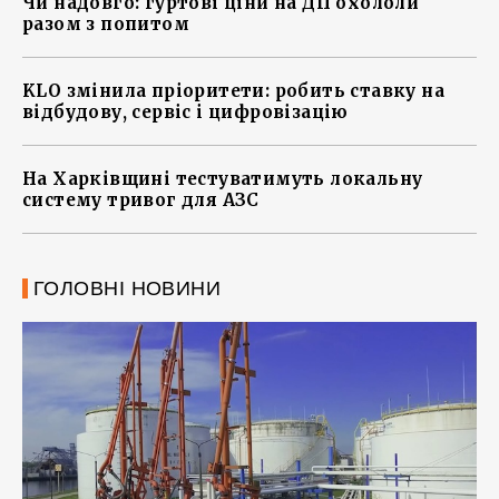
Чи надовго: гуртові ціни на ДП охололи
разом з попитом
KLO змінила пріоритети: робить ставку на
відбудову, сервіс і цифровізацію
На Харківщині тестуватимуть локальну
систему тривог для АЗС
ГОЛОВНІ НОВИНИ