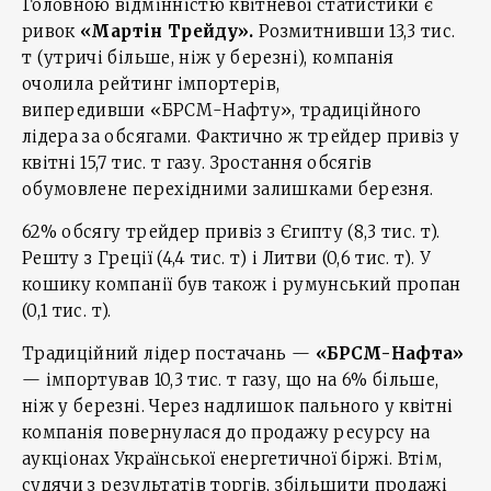
Головною відмінністю квітневої статистики є
ривок
«Мартін Трейду».
Розмитнивши 13,3 тис.
т (утричі більше, ніж у березні), компанія
очолила рейтинг імпортерів,
випередивши «БРСМ-Нафту», традиційного
лідера за обсягами. Фактично ж трейдер привіз у
квітні 15,7 тис. т газу. Зростання обсягів
обумовлене перехідними залишками березня.
62% обсягу трейдер привіз з Єгипту (8,3 тис. т).
Решту з Греції (4,4 тис. т) і Литви (0,6 тис. т). У
кошику компанії був також і румунський пропан
(0,1 тис. т).
Традиційний лідер постачань —
«БРСМ-Нафта»
— імпортував 10,3 тис. т газу, що на 6% більше,
ніж у березні. Через надлишок пального у квітні
компанія повернулася до продажу ресурсу на
аукціонах Української енергетичної біржі. Втім,
судячи з результатів торгів, збільшити продажі