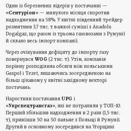
Один із березневих лідерів у постачанні —
«
Сентуріон
» — минулого місяця скоротив
надходження на 58%. У квітні південний трейдер
розмитнив 3,7 тис. т важкої суміші з Anadolu
Dogalgaz, що разом із трьома газовозами з Румунії
й склало весь імпорт компанії.
Через очікування дефіциту до імпорту газу
повернувся
WOG
(2 тис. т). Утім, компанія
порівну розподілила обсяги між польськими
Gaspol і Tezet, лишаючись зосередженою на
більш цікавому у квітні західному векторі
постачань.
Наростили постачання
UPG
і
«
Укрспецтрансгаз
», які не потрапили у ТОП-10.
Перший збільшив надходження в 2 рази (1,5 тис.
т), привізши 50 на 50 пальне з Польщі й Румунії.
Другий в основному зосередився на Угорщині