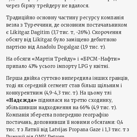
через біржу трейдеру не вдалося.
Традиційно основну частину ресурсу компанія
везла з Туреччини, де основним постачальником
є Likitgaz Dagitim (3,7 тис. т, -26%). Скорочення
обсягу від Likitgaz було заміщено дебютною
партією від Anadolu Dogalgaz (1,9 тис. т).
На обсяги «Мартін Трейду» і «БРСМ-Нафти»
припало 43% усього імпорту LPG у квітні.
Перша двійка суттєво випередила інших гравців,
тоді як середній сегмент став більш щільним і
конкурентним (4,9-4,3 тис. т). На цьому тлі
«Надєжда»
піднялася на третю сходинку,
збільшивши надходження на 66% (4,9 тис. т).
Компанія зберегла попередню географію
постачань, доповнивши її новими обсягами: 0,4
тис. т з Латвії від Latvijas Propana Gaze і 1,3 тис. т з
Румунії від OMV Petrom.