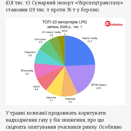
(0,8 тис. т). Сумарний імпорт «Укрспецтрансгазу»
становив 0,9 тис. т проти 76 т у березні.
У травні компанії продовжать коригувати
надходження газу у бік зниження, про що
свідчить опитування учасників ринку. Особливо