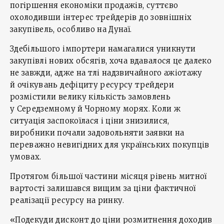
погіршення економіки продажів, суттєво
охолодивши інтерес трейдерів до зовнішніх
закупівель, особливо на Дунаї.
Здебільшого імпортери намагалися уникнути
закупівлі нових обсягів, хоча вдавалося це далеко
не завжди, адже на тлі надзвичайного ажіотажу
й очікувань дефіциту ресурсу трейдери
розмістили велику кількість замовлень
у Середземному й Чорному морях. Коли ж
ситуація заспокоїлася і ціни знизилися,
виробники почали задовольняти заявки на
переважно невигідних для українських покупців
умовах.
Протягом більшої частини місяця рівень митної
вартості залишався вищим за ціни фактичної
реалізації ресурсу на ринку.
«Подекуди дисконт до ціни розмитнення доходив