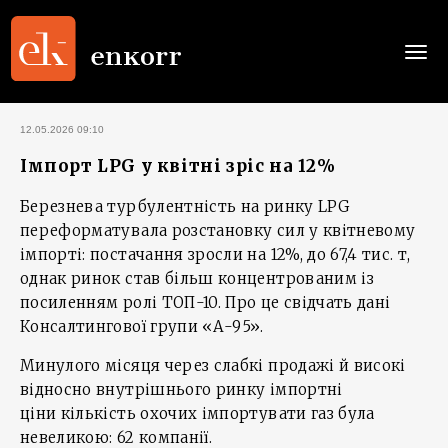
Togg
navi
12.05.2026 09:10
Імпорт LPG у квітні зріс на 12%
Березнева турбулентність на ринку LPG
переформатувала розстановку сил у квітневому
імпорті: постачання зросли на 12%, до 67,4 тис. т,
однак ринок став більш концентрованим із
посиленням ролі ТОП-10. Про це свідчать дані
Консалтингової групи «А-95».
Минулого місяця через слабкі продажі й високі
відносно внутрішнього ринку імпортні
ціни кількість охочих імпортувати газ була
невеликою: 62 компанії.