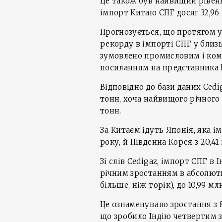
Це також був найвищий рівень,
імпорт Китаю СПГ досяг 32,96 
Прогнозується, що протягом у
рекорду в імпорті СПГ у близ
зумовлено промисловим і коме
посиланням на представника P
Відповідно до бази даних Cedi
тонн, хоча найвищого річного 
тонн.
За Китаєм ідуть Японія, яка і
року, й Південна Корея з 20,41
Зі слів Cedigaz, імпорт СПГ в
річним зростанням в абсолютн
більше, ніж торік), до 10,99 мл
Це ознаменувало зростання з 8
що зробило Індію четвертим 