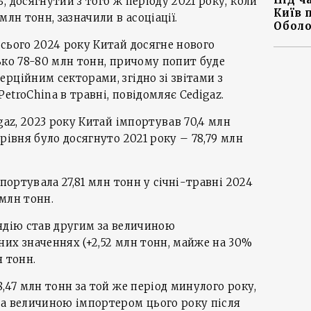
 досягнутий з того ж періоду 2021 року, коли
Київ 
млн тонн, зазначили в асоціації.
Оболо
сього 2024 року Китай досягне нового
ько 78-80 млн тонн, причому попит буде
рційним секторами, згідно зі звітами з
etroChina в травні, повідомляє Cedigaz.
gaz, 2023 року Китай імпортував 70,4 млн
рівня було досягнуто 2021 року – 78,79 млн
мпортувала 27,81 млн тонн у січні-травні 2024
 млн тонн.
 Індію став другим за величиною
их значеннях (+2,52 млн тонн, майже на 30%
н тонн.
,47 млн тонн за той же період минулого року,
за величиною імпортером цього року після