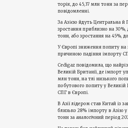
торік, до 45,37 млн тонн за пе
повідомленні.
За Азією йдуть Центральна й П
зростання приблизно на 30%, д
тонн, або зростання на 45%, до
У Європі зниження попиту на г
причиною падіння імпорту СП
Cedigaz повідомила, що найріз
Великій Британії, де імпорт уп
млн тонн, на тлі низького поп
побутового попиту у Великій 
СПГ в Європі.
В Азії лідером став Китай із 
близько 28% імпорту в Азію у 
тонн за аналогічний період 20