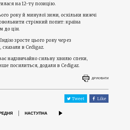
илася на 12-ту позицію.
ього року й минулої зими, оскільки нижчі
довольнити стрімкий попит: країна
 до цін.
Індію зросте цього року через
сказали в Cedigaz.
ває надзвичайно сильну хвилю спеки,
ише посилиться, додали в Cedigaz.
ДРУКУВАТИ
Tweet
Like
РЕДНЯ
НАСТУПНА