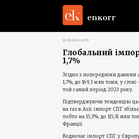
10.06.2024 16:55
Глобальний імпорт
1,7%
Згідно з попередніми даними а
1,7%, до 169,3 млн тонн, у січн
той самий період 2023 року.
Підтверджуючи тенденцію цьо
на газ в Азії: імпорт СПГ збіл
тобто на 15,3%, до 115,31 млн то
Франції.
Водночас імпорт СПГ у Європу