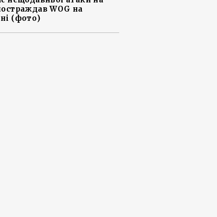
постраждав WOG на
ні (фото)