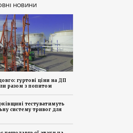
ОВНІ НОВИНИ
довго: гуртові ціни на ДП
ли разом з попитом
рківщині тестуватимуть
ьну систему тривог для
ас нещодавньої атаки на