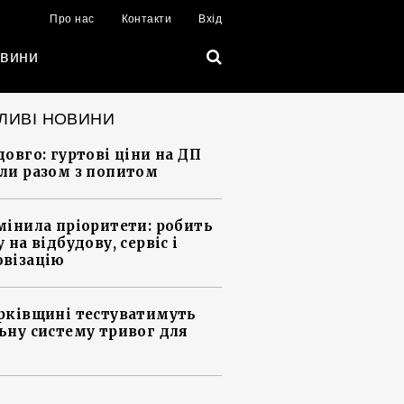
Про нас
Контакти
Вхід
вини
ЛИВІ НОВИНИ
довго: гуртові ціни на ДП
ли разом з попитом
мінила пріоритети: робить
 на відбудову, сервіс і
візацію
рківщині тестуватимуть
ьну систему тривог для