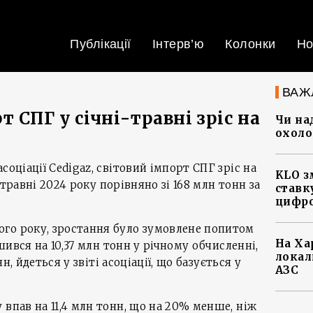
Публікації
Інтерв’ю
Колонки
Но
ВАЖ
 СПГ у січні-травні зріс на
Чи на
охоло
соціації Cedigaz, світовий імпорт СПГ зріс на
KLO з
і-травні 2024 року порівняно зі 168 млн тонн за
ставку
цифро
го року, зростання було зумовлене попитом
На Ха
ьшився на 10,37 млн тонн у річному обчисленні,
локал
нн, йдеться у звіті асоціації, що базується у
АЗС
 впав на 11,4 млн тонн, що на 20% менше, ніж