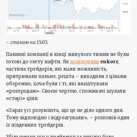
-
станом на 15:05.
Паливні компанії в кінці минулого тижня не були
готові до злету нафти. Як
повідомляв
enkorr
,
частина трейдерів, які мали можливість,
притримали пальне, решта – виходили з цінами
обережно, хоча були і ті, які влаштували
«розпродаж». Своєю чергою, споживачі шукали
«старі» ціни.
«Зараз усі розуміють, що це не діло одного дня.
Тому відповідно і відреагували», – розповів один
із південних трейдерів.
Збільшення цін у трейдерів за вихідні було