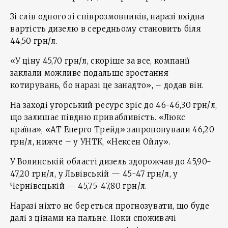
Зі слів одного зі співрозмовників, наразі вхідна
вартість дизелю в середньому становить біля
44,50 грн/л.
«У ціну 45,70 грн/л, скоріше за все, компанії
заклали можливе подальше зростання
котирувань, бо наразі це занадто», – додав він.
На заході угорський ресурс зріс до 46-46,30 грн/л,
що залишає півдню привабливість. «Люкс
країна», «АТ Енерго Трейд» запропонували 46,20
грн/л, нижче – у УНТК, «Нексен Ойлу».
У Волинській області дизель здорожчав до 45,90-
47,20 грн/л, у Львівській — 45-47 грн/л, у
Чернівецькій — 45,75-47,80 грн/л.
Наразі ніхто не береться прогнозувати, що буде
далі з цінами на пальне. Поки споживачі