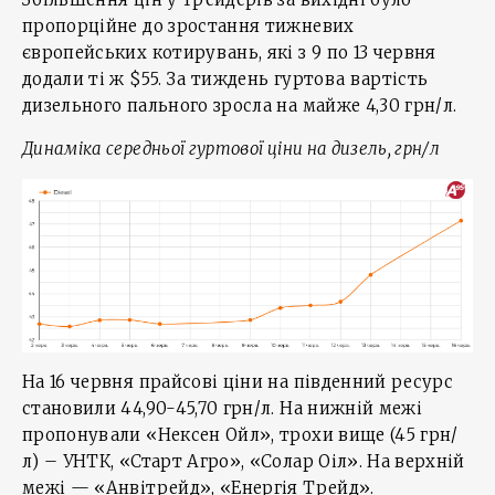
пропорційне до зростання тижневих
європейських котирувань, які з 9 по 13 червня
додали ті ж $55. За тиждень гуртова вартість
дизельного пального зросла на майже 4,30 грн/л.
Динаміка середньої гуртової ціни на дизель, грн/л
На 16 червня прайсові ціни на південний ресурс
становили 44,90-45,70 грн/л. На нижній межі
пропонували «Нексен Ойл», трохи вище (45 грн/
л) – УНТК, «Старт Агро», «Солар Оіл». На верхній
межі — «Анвітрейд», «Енергія Трейд».