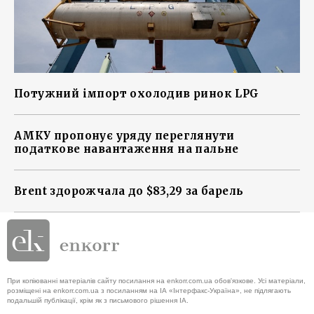
Потужний імпорт охолодив ринок LPG
АМКУ пропонує уряду переглянути
податкове навантаження на пальне
Brent здорожчала до $83,29 за барель
При копіюванні матеріалів сайту посилання на enkorr.com.ua обов'язкове. Усі матеріали,
розміщені на enkorr.com.ua з посиланням на ІА «Інтерфакс-Україна», не підлягають
подальшій публікації, крім як з письмового рішення ІА.