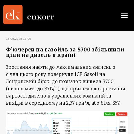
Togg
navi
16.06.2025 18:00
Ф’ючерси на газойль за $700 збільшили
ціни на дизель в країні
Зростання нафти до максимальних значень з
січня цього року повернули ICE Gasoil на
Лондонській біржі до позначок вище за $700
(певної миті до $717/т), що призвело до зростання
вартості дизелю в українських компаній за
вихідні в середньому на 2,37 грн/л, або біля $57.