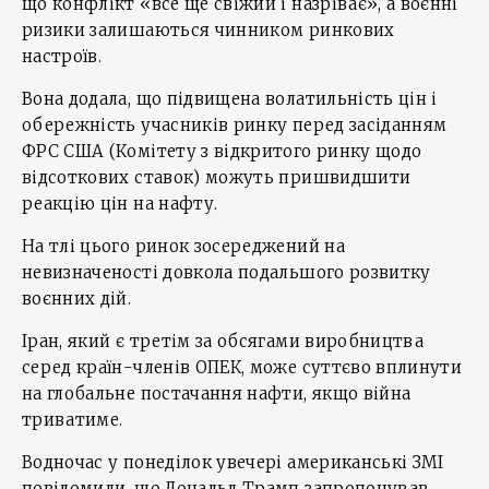
що конфлікт «все ще свіжий і назріває», а воєнні
ризики залишаються чинником ринкових
настроїв.
Вона додала, що підвищена волатильність цін і
обережність учасників ринку перед засіданням
ФРС США (Комітету з відкритого ринку щодо
відсоткових ставок) можуть пришвидшити
реакцію цін на нафту.
На тлі цього ринок зосереджений на
невизначеності довкола подальшого розвитку
воєнних дій.
Іран, який є третім за обсягами виробництва
серед країн-членів ОПЕК, може суттєво вплинути
на глобальне постачання нафти, якщо війна
триватиме.
Водночас у понеділок увечері американські ЗМІ
повідомили, що Дональд Трамп запропонував