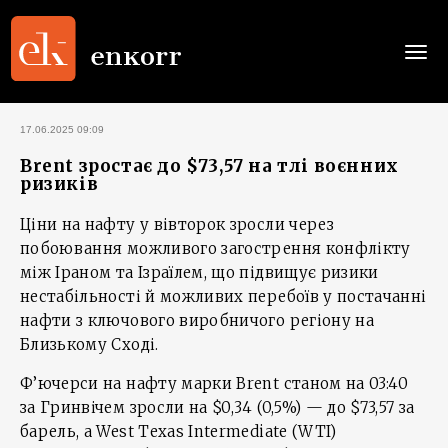
Togg
navi
17.06.2025 09:09
Brent зростає до $73,57 на тлі воєнних
ризиків
Ціни на нафту у вівторок зросли через
побоювання можливого загострення конфлікту
між Іраном та Ізраїлем, що підвищує ризики
нестабільності й можливих перебоїв у постачанні
нафти з ключового виробничого регіону на
Близькому Сході.
Ф’ючерси на нафту марки Brent станом на 03:40
за Гринвічем зросли на $0,34 (0,5%) — до $73,57 за
барель, а West Texas Intermediate (WTI)