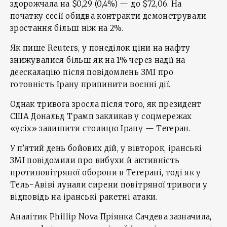
здорожчала на $0,29 (0,4%) — до $72,06. На
початку сесії обидва контракти демонстрували
зростання більш ніж на 2%.
Як пише Reuters, у понеділок ціни на нафту
знижувалися більш як на 1% через надії на
деескалацію після повідомлень ЗМІ про
готовність Ірану припинити воєнні дії.
Однак тривога зросла після того, як президент
США Дональд Трамп закликав у соцмережах
«усіх» залишити столицю Ірану — Тегеран.
У п’ятий день бойових дій, у вівторок, іранські
ЗМІ повідомили про вибухи й активність
протиповітряної оборони в Тегерані, тоді як у
Тель-Авіві лунали сирени повітряної тривоги у
відповідь на іранські ракетні атаки.
Аналітик Phillip Nova Пріянка Сачдева зазначила,