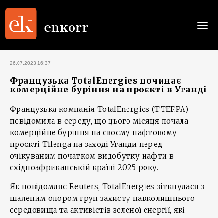
Togg
navi
26.07.2023 16:37
Французька TotalEnergies починає
комерційне буріння на проєкті в Уганді
Французька компанія TotalEnergies (TTEF.PA)
повідомила в середу, що цього місяця почала
комерційне буріння на своєму нафтовому
проєкті Tilenga на заході Уганди перед
очікуваним початком видобутку нафти в
східноафриканській країні 2025 року.
Як повідомляє Reuters, TotalEnergies зіткнулася з
шаленим опором груп захисту навколишнього
середовища та активістів зеленої енергії, які