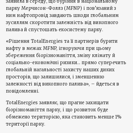
заявила в середу, що буріння в національному
парку Мерчисон-Фоллз (MFNP) і пов’язаний з
ним нафтопровід завдають шкоди глобальним
зусиллям скоротити залежність від викопного
палива й спустошать екосистему парку.
«Рішення TotalEnergies та її партнерів бурити
нафту в межах MFNP, ігноруючи при цьому
збереження біорізноманіття, зміну клімату й
соціально-економічні ризики... прямо суперечить
глобальній нагальності захисту наших диких
просторів, що залишилися, і зменшенню
залежності від викопного палива», – йдеться в
повідомленні.
TotalEnergies заявляє, що прагне захищати
біорізноманіття парку, і що розвиток буде
обмежено територією, яка становить менше 1%
території парку.