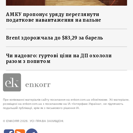
АМКУ пропонує уряду переглянути
податкове навантаження на пальне
Brent здорожчала до $83,29 за барель
Чи надовго: гуртові ціни на ДП охололи
разом з попитом
При копіюванні матеріалів сайту посилання на enkorr.com.ua обов'язкове. Усі матеріали,
розміщені на enkorr.com.ua з посиланням на ІА «Інтерфакс-Україна», не підлягають
подальшій публікації, крім як з письмового рішення ІА.
© ENKORR 2026. УСІ ПРАВА ЗАХИЩЕНІ.