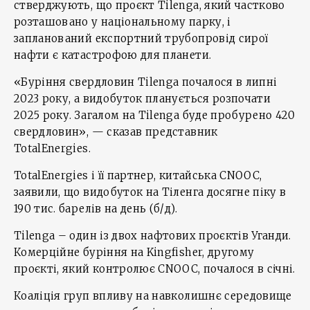
стверджують, що проєкт Tilenga, який частково
розташовано у національному парку, і
запланований експортний трубопровід сирої
нафти є катастрофою для планети.
«Буріння свердловин Tilenga почалося в липні
2023 року, а видобуток планується розпочати
2025 року. Загалом на Tilenga буде пробурено 420
свердловин», — сказав представник
TotalEnergies.
TotalEnergies і її партнер, китайська CNOOC,
заявили, що видобуток на Тіленга досягне піку в
190 тис. барелів на день (б/д).
Tilenga – один із двох нафтових проєктів Уганди.
Комерційне буріння на Kingfisher, другому
проєкті, який контролює CNOOC, почалося в січні.
Коаліція груп впливу на навколишнє середовище