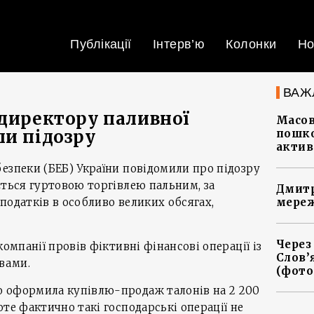
Публікації
Інтерв’ю
Колонки
Но
ВАЖ
 директору паливної
Масов
ли підозру
пошко
актив
езпеки (БЕБ) України повідомили про підозру
ється гуртовою торгівлею пальним, за
Дмитр
податків в особливо великих обсягах,
мереж
Через
компанії провів фіктивні фінансові операції із
Слов’
вами.
(фото
 оформила купівлю-продаж талонів на 2 200
те фактично такі господарські операції не