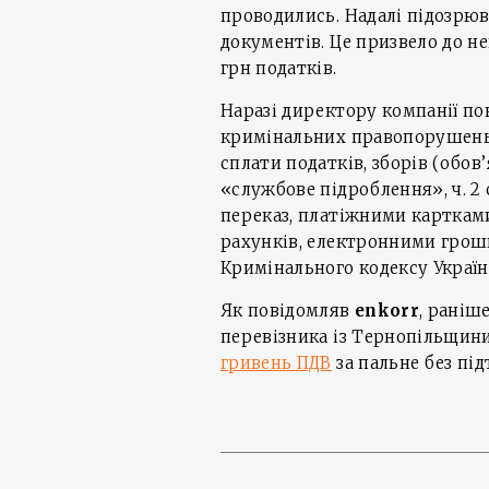
проводились. Надалі підозрюв
документів. Це призвело до н
грн податків.
Наразі директору компанії по
кримінальних правопорушень, 
сплати податків, зборів (обов’яз
«службове підроблення», ч. 2 
переказ, платіжними карткам
рахунків, електронними грош
Кримінального кодексу Україн
Як повідомляв
enkorr
, раніш
перевізника із Тернопільщин
гривень ПДВ
за пальне без пі