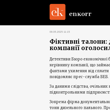
09.05.2025 11:15
Фіктивні талони:
компанії оголоси
Детективи Бюро економічної б
керівнику компанії, що займа
фактами ухилення від сплати 
повідомляє прес-служба БЕБ.
За даними слідства, очільник 
підконтрольними підприємст
Зокрема фірма документально
тонн дизельного пального. Про