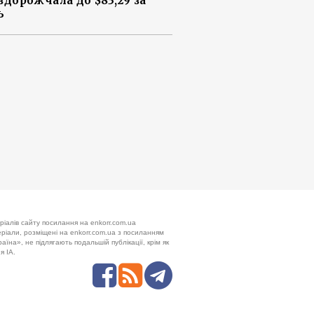
 здорожчала до $83,29 за
ь
ріалів сайту посилання на enkorr.com.ua
теріали, розміщені на enkorr.com.ua з посиланням
аїна», не підлягають подальшій публікації, крім як
я ІА.