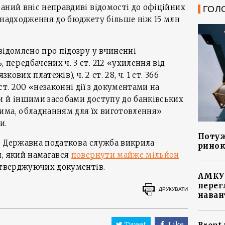
аний вніс неправдиві відомості до офіційних
ГОЛ
енадходження до бюджету більше ніж 15 млн
відомлено про підозру у вчиненні
передбачених ч. 3 ст. 212 «ухилення від
кових платежів), ч. 2 ст. 28, ч. 1 ст. 366
ст. 200 «незаконні дії з документами на
и й іншими засобами доступу до банківських
има, обладнанням для їх виготовлення»
и.
Потуж
е Державна податкова служба викрила
ринок
и, який намагався
повернути майже мільйон
дтверджуючих документів.
АМКУ 
перег
ДРУКУВАТИ
наван
Tweet
Like