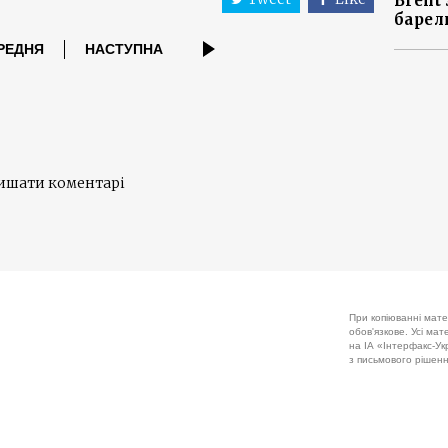
Brent
барел
РЕДНЯ
НАСТУПНА
лишати коментарі
При копіюванні мате
обов'язкове. Усі ма
на ІА «Інтерфакс-Укр
з письмового рішенн