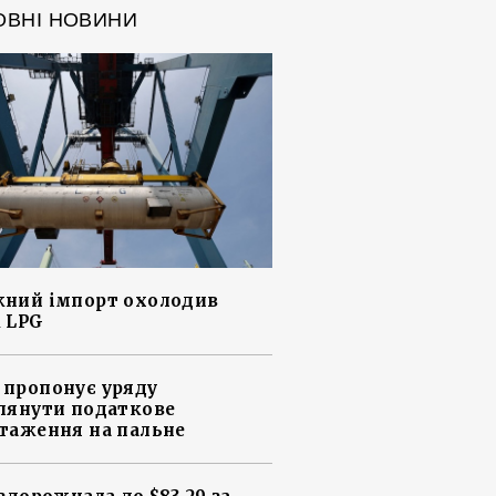
ОВНІ НОВИНИ
ний імпорт охолодив
 LPG
пропонує уряду
лянути податкове
таження на пальне