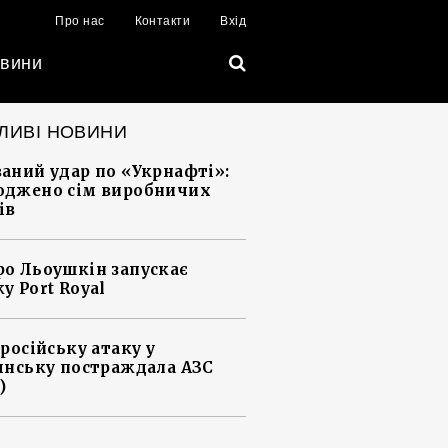
Про нас
Контакти
Вхід
вини
ЛИВІ НОВИНИ
аний удар по «Укрнафті»:
джено сім виробничих
ів
о Льоушкін запускає
у Port Royal
 російську атаку у
янську постраждала АЗС
)