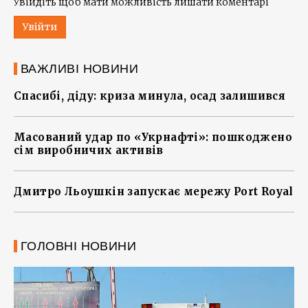
Увійдіть щоб мати можливість лишати коментарі
Увійти
ВАЖЛИВІ НОВИНИ
Спасибі, діду: криза минула, осад залишився
Масований удар по «Укрнафті»: пошкоджено
сім виробничих активів
Дмитро Льоушкін запускає мережу Port Royal
ГОЛОВНІ НОВИНИ