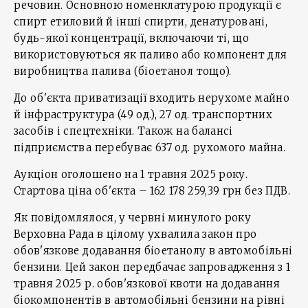
речовин. Основною номенклатурою продукції є
спирт етиловий й інші спирти, денатуровані,
будь-якої концентрації, включаючи ті, що
використовуються як паливо або компонент для
виробництва палива (біоетанол тощо).
До об'єкта приватизації входить нерухоме майно
й інфраструктура (49 од.), 27 од. транспортних
засобів і спецтехніки. Також на балансі
підприємства перебуває 637 од. рухомого майна.
Аукціон оголошено на 1 травня 2025 року.
Стартова ціна об'єкта – 162 178 259,39 грн без ПДВ.
Як повідомлялося, у червні минулого року
Верховна Рада в цілому ухвалила закон про
обов'язкове додавання біоетанолу в автомобільні
бензини. Цей закон передбачає запровадження з 1
травня 2025 р. обов'язкової квоти на додавання
біокомпонентів в автомобільні бензини на рівні