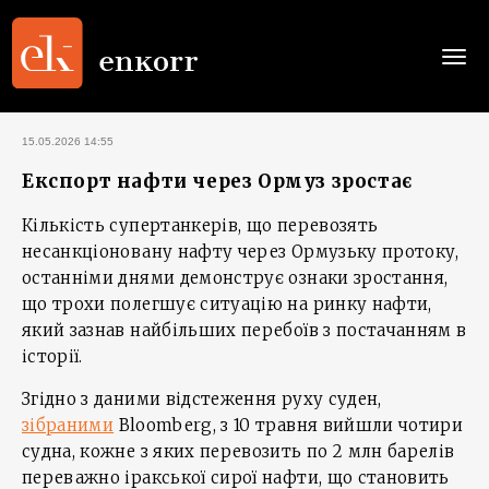
Togg
navi
15.05.2026 14:55
Експорт нафти через Ормуз зростає
Кількість супертанкерів, що перевозять
несанкціоновану нафту через Ормузьку протоку,
останніми днями демонструє ознаки зростання,
що трохи полегшує ситуацію на ринку нафти,
який зазнав найбільших перебоїв з постачанням в
історії.
Згідно з даними відстеження руху суден,
зібраними
Bloomberg, з 10 травня вийшли чотири
судна, кожне з яких перевозить по 2 млн барелів
переважно іракської сирої нафти, що становить