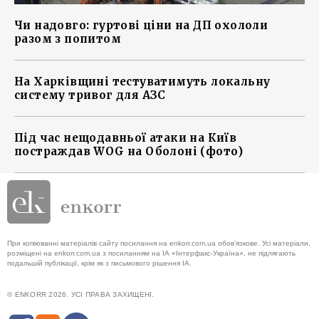
Чи надовго: гуртові ціни на ДП охололи
разом з попитом
На Харківщині тестуватимуть локальну
систему тривог для АЗС
Під час нещодавньої атаки на Київ
постраждав WOG на Оболоні (фото)
При копіюванні матеріалів сайту посилання на enkorr.com.ua обов'язкове. Усі матеріали,
розміщені на enkorr.com.ua з посиланням на ІА «Інтерфакс-Україна», не підлягають
подальшій публікації, крім як з письмового рішення ІА.
© ENKORR 2026. УСІ ПРАВА ЗАХИЩЕНІ.