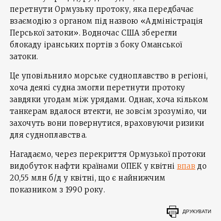
перетнути Ормузьку протоку, яка передбачає
взаємодію з органом під назвою «Адміністрація
Перської затоки». Водночас США зберегли
блокаду іранських портів з боку Оманської
затоки.
Це уповільнило морське судноплавство в регіоні,
хоча деякі судна змогли перетнути протоку
завдяки угодам між урядами. Однак, хоча кільком
танкерам вдалося втекти, не зовсім зрозуміло, чи
захочуть вони повернутися, враховуючи ризики
для судноплавства.
Нагадаємо, через перекриття Ормузької протоки
видобуток нафти країнами ОПЕК у квітні
впав
до
20,55 млн б/д у квітні, що є найнижчим
показником з 1990 року.
ДРУКУВАТИ