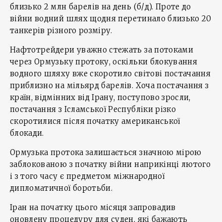
близько 2 млн барелів на день (б/д). Проте до
війни водний шлях щодня перетинало близько 20
танкерів різного розміру.
Нафтотрейдери уважно стежать за потоками
через Ормузьку протоку, оскільки блокування
водного шляху вже скоротило світові постачання
приблизно на мільярд барелів. Хоча постачання з
країн, відмінних від Ірану, поступово зросли,
постачання з Ісламської Республіки різко
скоротилися після початку американської
блокади.
Ормузька протока залишається значною мірою
заблокованою з початку війни наприкінці лютого
і з того часу є предметом міжнародної
дипломатичної боротьби.
Іран на початку цього місяця запровадив
оновлену процедуру для суден, які бажають