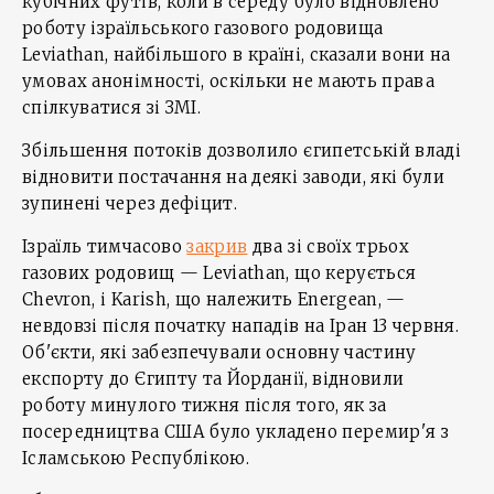
кубічних футів, коли в середу було відновлено
роботу ізраїльського газового родовища
Leviathan, найбільшого в країні, сказали вони на
умовах анонімності, оскільки не мають права
спілкуватися зі ЗМІ.
Збільшення потоків дозволило єгипетській владі
відновити постачання на деякі заводи, які були
зупинені через дефіцит.
Ізраїль тимчасово
закрив
два зі своїх трьох
газових родовищ — Leviathan, що керується
Chevron, і Karish, що належить Energean, —
невдовзі після початку нападів на Іран 13 червня.
Об'єкти, які забезпечували основну частину
експорту до Єгипту та Йорданії, відновили
роботу минулого тижня після того, як за
посередництва США було укладено перемир'я з
Ісламською Республікою.