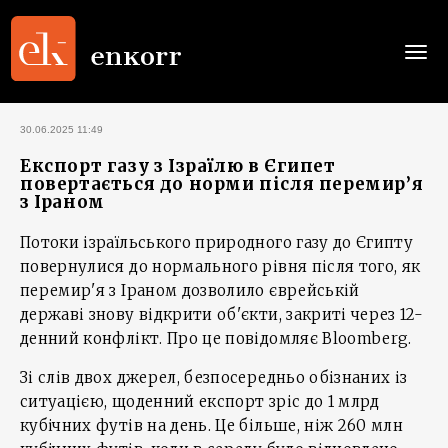
Togg
navi
30.06.2025 11:49
Експорт газу з Ізраїлю в Єгипет
повертається до норми після перемир’я
з Іраном
Потоки ізраїльського природного газу до Єгипту
повернулися до нормального рівня після того, як
перемир'я з Іраном дозволило єврейській
державі знову відкрити об'єкти, закриті через 12-
денний конфлікт. Про це повідомляє Bloomberg.
Зі слів двох джерел, безпосередньо обізнаних із
ситуацією, щоденний експорт зріс до 1 млрд
кубічних футів на день. Це більше, ніж 260 млн