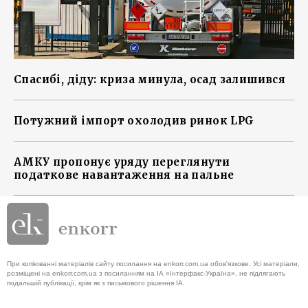
Спасибі, діду: криза минула, осад залишився
Потужний імпорт охолодив ринок LPG
АМКУ пропонує уряду переглянути
податкове навантаження на пальне
При копіюванні матеріалів сайту посилання на enkorr.com.ua обов'язкове. Усі матеріали,
розміщені на enkorr.com.ua з посиланням на ІА «Інтерфакс-Україна», не підлягають
подальшій публікації, крім як з письмового рішення ІА.