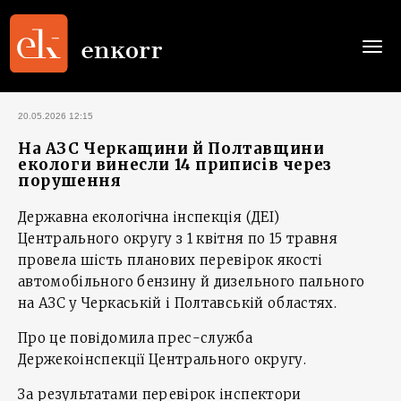
Togg
navi
20.05.2026 12:15
На АЗС Черкащини й Полтавщини
екологи винесли 14 приписів через
порушення
Державна екологічна інспекція (ДЕІ)
Центрального округу з 1 квітня по 15 травня
провела шість планових перевірок якості
автомобільного бензину й дизельного пального
на АЗС у Черкаській і Полтавській областях.
Про це повідомила прес-служба
Держекоінспекції Центрального округу.
За результатами перевірок інспектори