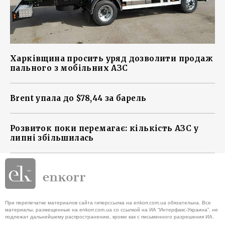
Харківщина просить уряд дозволити продаж
пального з мобільних АЗС
Brent упала до $78,44 за барель
Розвиток поки перемагає: кількість АЗС у
липні збільшилась
При перепечатке материалов сайта гиперссылка на enkorr.com.ua обязательна. Все
материалы, размещенные на enkorr.com.ua со ссылкой на ИА “Интерфакс-Украина”, не
подлежат дальнейшему распространению, кроме как с письменного разрешения ИА.