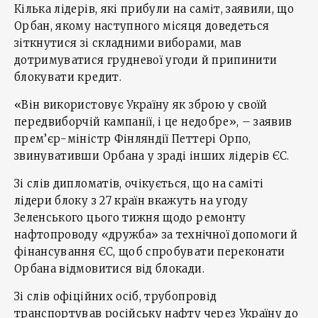
Кілька лідерів, які прибули на саміт, заявили, що
Орбан, якому наступного місяця доведеться
зіткнутися зі складними виборами, мав
дотримуватися грудневої угоди й припинити
блокувати кредит.
«Він використовує Україну як зброю у своїй
передвиборчій кампанії, і це недобре», – заявив
прем’єр-міністр Фінляндії Петтері Орпо,
звинувативши Орбана у зраді інших лідерів ЄС.
Зі слів дипломатів, очікується, що на саміті
лідери блоку з 27 країн вкажуть на угоду
Зеленського цього тижня щодо ремонту
нафтопроводу «дружба» за технічної допомоги й
фінансування ЄС, щоб спробувати переконати
Орбана відмовитися від блокади.
Зі слів офіційних осіб, трубопровід
транспортував російську нафту через Україну до