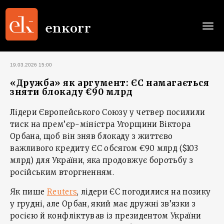
Togg
navi
19.03.2026 15:00
«Дружба» як аргумент: ЄС намагається
зняти блокаду €90 млрд
Лідери Європейського Союзу у четвер посилили
тиск на прем’єр-міністра Угорщини Віктора
Орбана, щоб він зняв блокаду з життєво
важливого кредиту ЄС обсягом €90 млрд ($103
млрд) для України, яка продовжує боротьбу з
російським вторгненням.
Як пише
Reuters
, лідери ЄС погодилися на позику
у грудні, але Орбан, який має дружні зв’язки з
росією й конфліктував із президентом України