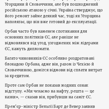
Угорщини й Словаччини, але був пошкоджений
російською атакою у січні. Україна стверджує, що
його ремонт займе деякий час, тоді як Угорщина
наполягає, що він вже готовий до експлуатації.
Орбан часто був каменем спотикання для
основних політиків ЄС, але раніше не
відмовлявся від угод, узгоджених між лідерами
ЄС, кажуть дипломати.
Багато чиновників ЄС особливо роздратовані
блокадою Орбана, адже він, разом із Чехією й
Словаччиною, домігся відмови від сплати витрат
за кредитом.
Проте сам Орбан не показав жодних ознак
відступу. «Ми чекаємо на нафту, решта — це
казки», — сказав він, прибувши на саміт ЄС.
Прем’єр-міністр Бельгії Барт де Вевер заявив