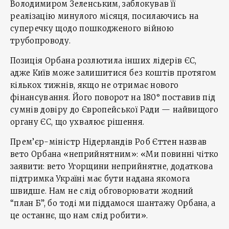
Володимиром Зеленським, заблокував її
реалізацію минулого місяця, посилаючись на
суперечку щодо пошкодженого війною
трубопроводу.
Позиція Орбана розлютила інших лідерів ЄС,
адже Київ може залишитися без коштів протягом
кількох тижнів, якщо не отримає нового
фінансування. Його поворот на 180° поставив під
сумнів довіру до Європейської Ради — найвищого
органу ЄС, що ухвалює рішення.
Прем’єр-міністр Нідерландів Роб Єттен назвав
вето Орбана «неприйнятним»: «Ми повинні чітко
заявити: вето Угорщини неприйнятне, додаткова
підтримка Україні має бути надана якомога
швидше. Нам не слід обговорювати жодний
“план Б”, бо тоді ми піддамося шантажу Орбана, а
це останнє, що нам слід робити».