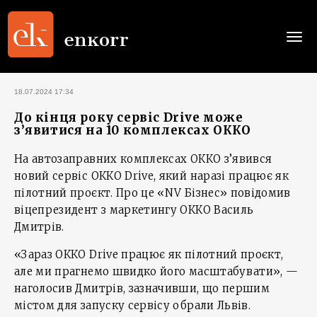
Togg
navi
18.07.2024 17:34
До кінця року сервіс Drive може
з’явитися на 10 комплексах ОККО
На автозаправних комплексах ОККО з’явився
новий сервіс ОККО Drive, який наразі працює як
пілотний проєкт. Про це «NV Бізнес» повідомив
віцепрезидент з маркетингу ОККО Василь
Дмитрів.
«Зараз ОККО Drive працює як пілотний проєкт,
але ми прагнемо швидко його масштабувати», —
наголосив Дмитрів, зазначивши, що першим
містом для запуску сервісу обрали Львів.