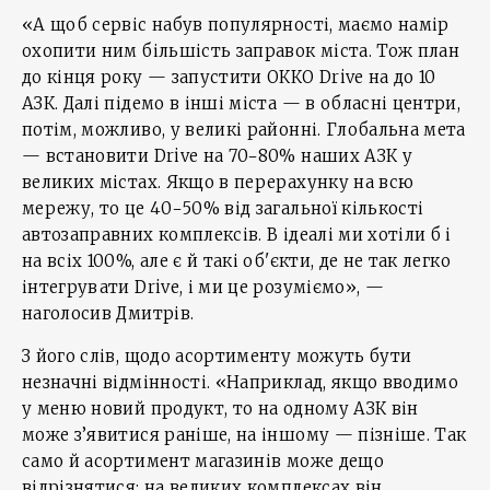
«А щоб сервіс набув популярності, маємо намір
охопити ним більшість заправок міста. Тож план
до кінця року — запустити ОККО Drive на до 10
АЗК. Далі підемо в інші міста — в обласні центри,
потім, можливо, у великі районні. Глобальна мета
— встановити Drive на 70−80% наших АЗК у
великих містах. Якщо в перерахунку на всю
мережу, то це 40−50% від загальної кількості
автозаправних комплексів. В ідеалі ми хотіли б і
на всіх 100%, але є й такі об'єкти, де не так легко
інтегрувати Drive, і ми це розуміємо», —
наголосив Дмитрів.
З його слів, щодо асортименту можуть бути
незначні відмінності. «Наприклад, якщо вводимо
у меню новий продукт, то на одному АЗК він
може з’явитися раніше, на іншому — пізніше. Так
само й асортимент магазинів може дещо
відрізнятися: на великих комплексах він,