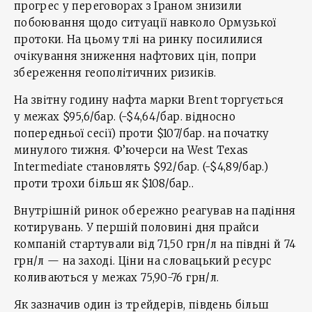
прогрес у переговорах з Іраном знизили
побоювання щодо ситуації навколо Ормузької
протоки. На цьому тлі на ринку посилилися
очікування зниження нафтових цін, попри
збереження геополітичних ризиків.
На звітну годину нафта марки Brent торгується
у межах $95,6/бар. (-$4,64/бар. відносно
попередньої сесії) проти $107/бар. на початку
минулого тижня. Ф’ючерси на West Texas
Intermediate становлять $92/бар. (-$4,89/бар.)
проти трохи більш як $108/бар..
Внутрішній ринок обережно реагував на падіння
котирувань. У першій половині дня прайси
компаній стартували від 71,50 грн/л на півдні й 74
грн/л — на заході. Ціни на словацький ресурс
коливаються у межах 75,90-76 грн/л.
Як зазначив один із трейдерів, південь більш