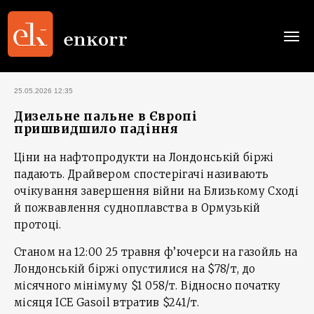
Togg
navi
25.05.2026 12:35
Дизельне пальне в Європі
пришвидшило падіння
Ціни на нафтопродукти на Лондонській біржі
падають. Драйвером спостерігачі називають
очікування завершення війни на Близькому Сході
й пожвавлення судноплавства в Ормузькій
протоці.
Станом на 12:00 25 травня ф’ючерси на газойль на
Лондонській біржі опустилися на $78/т, до
місячного мінімуму $1 058/т. Відносно початку
місяця ICE Gasoil втратив $241/т.