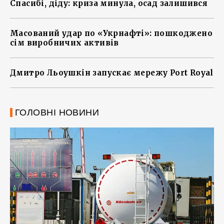
Спасибі, діду: криза минула, осад залишився
Масований удар по «Укрнафті»: пошкоджено
сім виробничих активів
Дмитро Льоушкін запускає мережу Port Royal
ГОЛОВНІ НОВИНИ