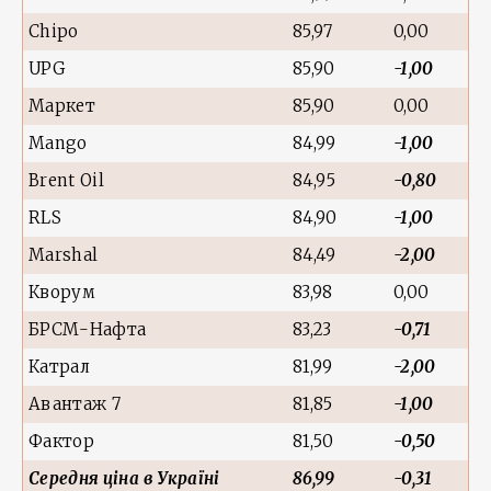
Chipo
85,97
0,00
UPG
85,90
-1,00
Маркет
85,90
0,00
Mango
84,99
-1,00
Brent Oil
84,95
-0,80
RLS
84,90
-1,00
Marshal
84,49
-2,00
Кворум
83,98
0,00
БРСМ-Нафта
83,23
-0,71
Катрал
81,99
-2,00
Авантаж 7
81,85
-1,00
Фактор
81,50
-0,50
Середня ціна в Україні
86,99
-0,31