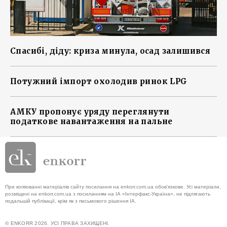
Спасибі, діду: криза минула, осад залишився
Потужний імпорт охолодив ринок LPG
АМКУ пропонує уряду переглянути
податкове навантаження на пальне
При копіюванні матеріалів сайту посилання на enkorr.com.ua обов'язкове. Усі матеріали,
розміщені на enkorr.com.ua з посиланням на ІА «Інтерфакс-Україна», не підлягають
подальшій публікації, крім як з письмового рішення ІА.
© ENKORR 2026. УСІ ПРАВА ЗАХИЩЕНІ.