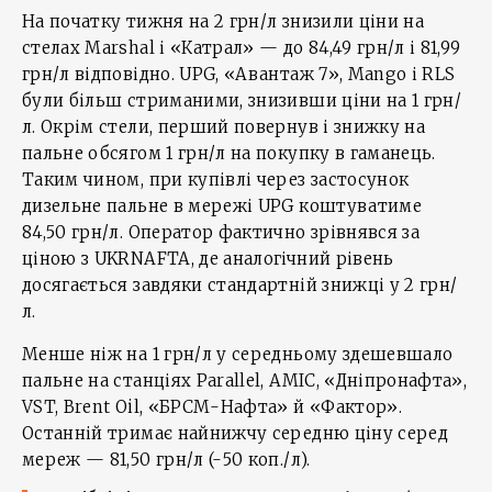
На початку тижня на 2 грн/л знизили ціни на
стелах Marshal і «Катрал» — до 84,49 грн/л і 81,99
грн/л відповідно. UPG, «Авантаж 7», Mango і RLS
були більш стриманими, знизивши ціни на 1 грн/
л. Окрім стели, перший повернув і знижку на
пальне обсягом 1 грн/л на покупку в гаманець.
Таким чином, при купівлі через застосунок
дизельне пальне в мережі UPG коштуватиме
84,50 грн/л. Оператор фактично зрівнявся за
ціною з UKRNAFTA, де аналогічний рівень
досягається завдяки стандартній знижці у 2 грн/
л.
Менше ніж на 1 грн/л у середньому здешевшало
пальне на станціях Parallel, AMIC, «Дніпронафта»,
VST, Brent Oil, «БРСМ-Нафта» й «Фактор».
Останній тримає найнижчу середню ціну серед
мереж — 81,50 грн/л (-50 коп./л).