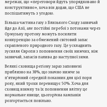
мережах, що «переговори йдуть упорядковано й
конструктивно», хоча він додав, що США не
поспішатимуть з угодою.
Більша частина газу з Близького Сходу зазвичай
йде до Азії, але постійні перебої з потоками через
Ормузьку протоку можуть посилити
конкуренцію за обмежений світовий запас
скрапленого природного газу. Це ускладнить
зусилля Європи з поповнення своїх нижчих, ніж
зазвичай, запасів палива до наступної зими.
Великі сховища регіону зараз заповнені
приблизно на 38%, що значно нижче за
п'ятирічний середній показник для цієї пори
року, який трохи перевищує 50%. Хоча для
сховищ взимку та їх поповнення влітку це
нормальне явище, цьогорічна кампанія
розгортається повільно.