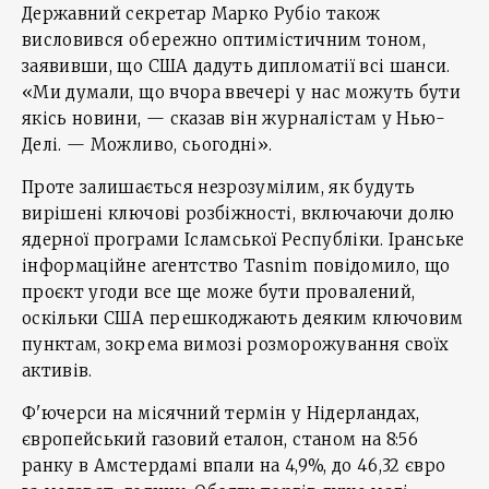
Державний секретар Марко Рубіо також
висловився обережно оптимістичним тоном,
заявивши, що США дадуть дипломатії всі шанси.
«Ми думали, що вчора ввечері у нас можуть бути
якісь новини, — сказав він журналістам у Нью-
Делі. — Можливо, сьогодні».
Проте залишається незрозумілим, як будуть
вирішені ключові розбіжності, включаючи долю
ядерної програми Ісламської Республіки. Іранське
інформаційне агентство Tasnim повідомило, що
проєкт угоди все ще може бути провалений,
оскільки США перешкоджають деяким ключовим
пунктам, зокрема вимозі розморожування своїх
активів.
Ф'ючерси на місячний термін у Нідерландах,
європейський газовий еталон, станом на 8:56
ранку в Амстердамі впали на 4,9%, до 46,32 євро