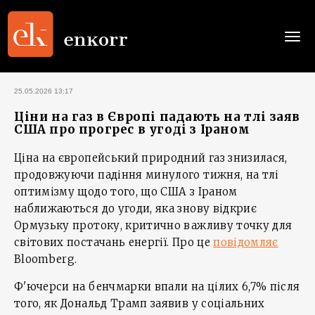
Togg
navi
25.05.2026 13:17
Ціни на газ в Європі падають на тлі заяв
США про прогрес в угоді з Іраном
Ціна на європейський природний газ знизилася,
продовжуючи падіння минулого тижня, на тлі
оптимізму щодо того, що США з Іраном
наближаються до угоди, яка знову відкриє
Ормузьку протоку, критично важливу точку для
світових постачань енергії. Про це
повідомляє
Bloomberg.
Ф'ючерси на бенчмарки впали на цілих 6,7% після
того, як Дональд Трамп заявив у соціальних