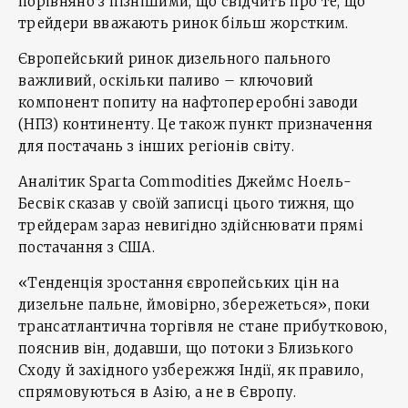
порівняно з пізнішими, що свідчить про те, що
трейдери вважають ринок більш жорстким.
Європейський ринок дизельного пального
важливий, оскільки паливо – ключовий
компонент попиту на нафтопереробні заводи
(НПЗ) континенту. Це також пункт призначення
для постачань з інших регіонів світу.
Аналітик Sparta Commodities Джеймс Ноель-
Бесвік сказав у своїй записці цього тижня, що
трейдерам зараз невигідно здійснювати прямі
постачання з США.
«Тенденція зростання європейських цін на
дизельне пальне, ймовірно, збережеться», поки
трансатлантична торгівля не стане прибутковою,
пояснив він, додавши, що потоки з Близького
Сходу й західного узбережжя Індії, як правило,
спрямовуються в Азію, а не в Європу.