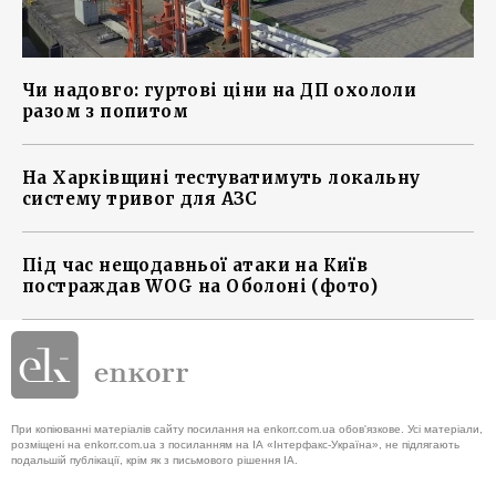
Чи надовго: гуртові ціни на ДП охололи
разом з попитом
На Харківщині тестуватимуть локальну
систему тривог для АЗС
Під час нещодавньої атаки на Київ
постраждав WOG на Оболоні (фото)
При копіюванні матеріалів сайту посилання на enkorr.com.ua обов'язкове. Усі матеріали,
розміщені на enkorr.com.ua з посиланням на ІА «Інтерфакс-Україна», не підлягають
подальшій публікації, крім як з письмового рішення ІА.