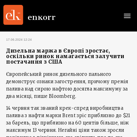
Togg
navi
17.06.2024 12:24
Дизельна маржа в Європі зростає,
оскільки ринок намагається залучити
постачання з США
Європейський ринок дизельного пального
демонструє ознаки загострення, причому премія
палива над сирою нафтою досягла максимуму за
два місяці, пише Bloomberg.
14 червня так званий крек-спред виробництва
палива з нафти марки Brent зріс приблизно до $21
за барель, що приблизно на 60 центів більше, ніж
максимум 13 червня. Негайні ціни також зросли