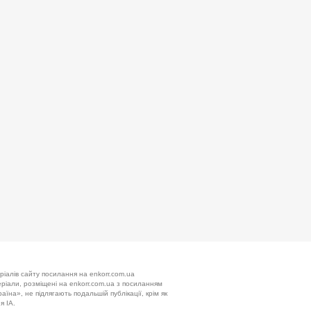
ріалів сайту посилання на enkorr.com.ua
теріали, розміщені на enkorr.com.ua з посиланням
аїна», не підлягають подальшій публікації, крім як
я ІА.