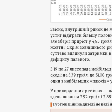
Звісно, внутрішній ринок не 
устиг відіграти більшу полов
але зберіг приріст у 4,85 грн/
жовтні. Окрім зовнішнього ри
суттєво вплинули затримки в 
дефіциту пального.
З 19 по 27 листопада найбіль
сході: на 3,39 грн/л, до 51,08
один з найбільших «плюсів» у 
У прикордонних регіонах — на 
здешевшав на 2,92 грн/л і 2,88 
Гуртові ціни на дизельне пальн