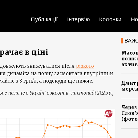
Публікації
Інтерв’ю
Колонки
Но
ВАЖ
рачає в ціні
Масов
пошко
актив
одовжують знижуватися після
різкого
ня динаміка на повну засмоктала внутрішній
айже з 3 грн/л, а подекуди ще нижче.
Дмитр
мереж
не пальне в Україні в жовтні-листопаді 2025 р.,
Через
Слов’
(фото