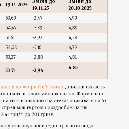
Зміни до
Зміни до
5
19.11.2025
19.11.25
20.10.2025
53,69
-2,47
4,99
54,47
-3,39
4,89
51,61
-2,92
4,38
54,02
-3,16
4,75
53,27
-2,88
4,81
4,85
53,71
-2,94
акціях до «чорної п’ятниці»
, знижки сягають
внішнього в таких умовах важко. Формально
ня вартість пального на стелах знизилася на 53
ас спред між гуртом і роздробом на тлі
41 грн/л, до 7,03 грн/л.
инку скасовує попередні прогнози щодо