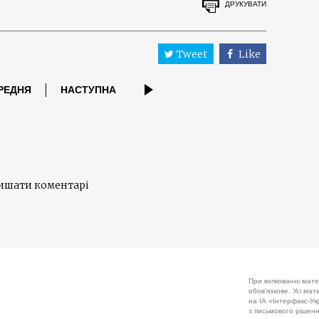
ДРУКУВАТИ
Tweet
Like
РЕДНЯ
НАСТУПНА
лишати коментарі
При копіюванні мате
обов'язкове. Усі ма
на ІА «Інтерфакс-Укр
з письмового рішенн