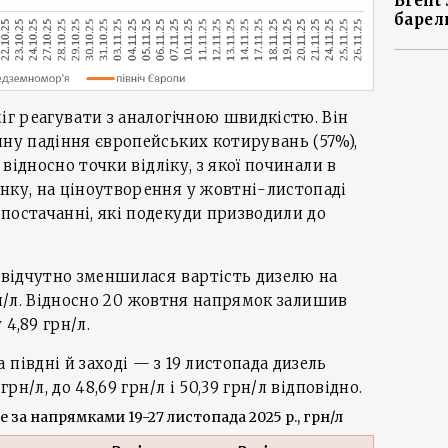
Brent
барел
міг реагувати з аналогічною швидкістю. Він
ину падіння європейських котирувань (57%),
л відносно точки відліку, з якої починали в
нку, на ціноутворення у жовтні-листопаді
постачанні, які подекуди призводили до
ш відчутно зменшилася вартість дизелю на
 грн/л. Відносно 20 жовтня напрямок залишив
4,89 грн/л.
півдні й заході — з 19 листопада дизель
грн/л, до 48,69 грн/л і 50,39 грн/л відповідно.
е за напрямками 19-27 листопада 2025 р., грн/л