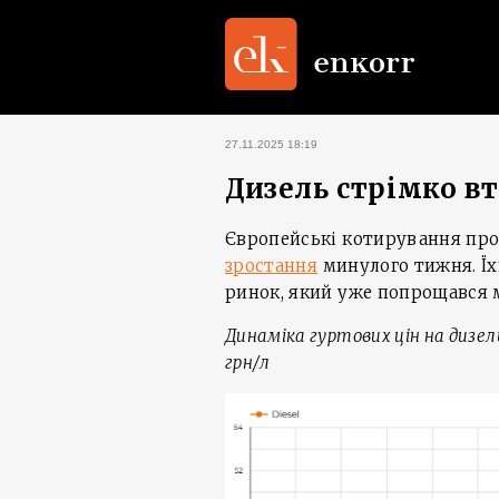
27.11.2025 18:19
Дизель стрімко вт
Європейські котирування пр
зростання
минулого тижня. Їх
ринок, який уже попрощався м
Динаміка гуртових цін на дизель
грн/л