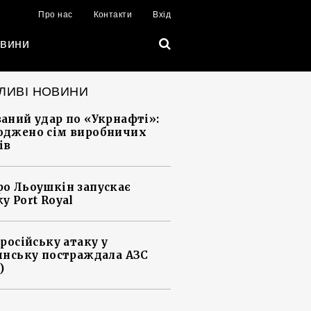
Про нас
Контакти
Вхід
вини
ЛИВІ НОВИНИ
аний удар по «Укрнафті»:
джено сім виробничих
ів
о Льоушкін запускає
у Port Royal
 російську атаку у
янську постраждала АЗС
)