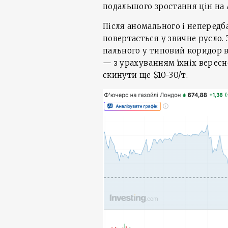
подальшого зростання цін на 
Після аномального і непередб
повертається у звичне русло.
пального у типовий коридор 
— з урахуванням їхніх верес
скинути ще $10-30/т.