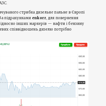
АЗС.
ачуваного стрибка дизельне пальне в Європі
 За підрахунками
enkorr
, для повернення
відносно інших маркерів — нафти і бензину
невих співвідношень дизелю потрібно