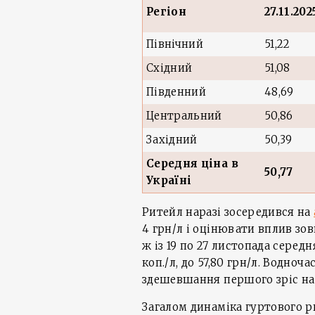
Регіон
27.11.202
Північний
51,22
Східний
51,08
Південний
48,69
Центральний
50,86
Західний
50,39
Середня ціна в
50,77
Україні
Ритейл наразі зосередився на
4 грн/л і оцінювати вплив зо
ж із 19 по 27 листопада серед
коп./л, до 57,80 грн/л. Водноч
здешевшання першого зріс на 2,
Загалом динаміка гуртового р