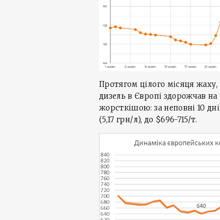
Протягом цілого місяця жаху, 
дизель в Європі здорожчав на $
жорсткішою: за неповні 10 дн
(5,17 грн/л), до $696-715/т.