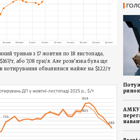
ГОЛ
який тривав з 17 жовтня по 18 листопада,
167/т, або 7,08 грн/л. Але розв’язка була ще
ів котирування обвалилися майже на $122/т
Потуж
ринок
АМКУ 
перег
наван