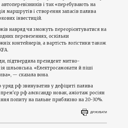
ть автоперевізників і так «перебувають на
ія маршрутів і створення запасів палива
кових інвестицій.
жів навряд чи зможуть переорієнтуватися на
одних перевезеннях, оскільки
жніх контейнерів, а вартість логістики також
KFA.
ди, підтвердила президент митно-
лія шльонська. «Електросамокати й піші
ива», — сказала вона.
о уряд рф звинуватив у дефіциті палива
цепрем'єр рф алєксандр новак, ажіотаж росіян
ння попиту на пальне приблизно на 20-30%.
ДРУКУВАТИ