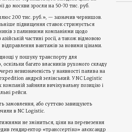
 до москви зросли на 50-70 тис. руб.
люс 200 тис. руб.», — зазначив чернишов.
сильніше підвищення ставок стримується
ників з паливними компаніями щодо
в азійській частині росії, а також відмовою
 відправлення вантажів за новими цінами.
аднощі у пошуку транспорту для
, оскільки багато власників рухомого складу
через невизначеність у наявності палива на
expedition андрєй зелінський. У NC Logistic
х компаній зайняли вичікувальну позицію і
льні рейси.
ть замовлення, або суттєво завищують
чили в NC Logistic.
ижнями не зміниться, ціни на перевезення
едив гендиректор «транссертіко» алєксандр