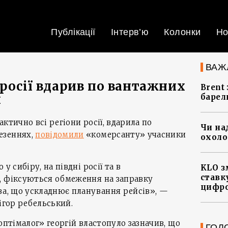
Публікації
Інтерв’ю
Колонки
Но
ВАЖ
 росії вдарив по вантажних
Brent
х
барел
ктично всі регіони росії, вдарила по
Чи на
езеннях,
повідомили
«комерсанту» учасники
охоло
у сибіру, на півдні росії та в
KLO з
ставку
, фіксуються обмеження на заправку
цифро
ва, що ускладнює планування рейсів», —
ігор ребельський.
оптімалог» георгій властопуло зазначив, що
ГОЛ