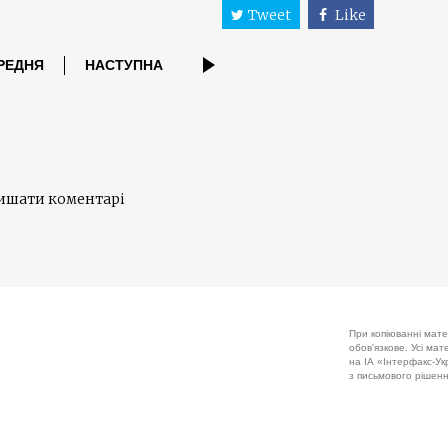
Tweet
Like
РЕДНЯ
НАСТУПНА
лишати коментарі
При копіюванні мате
обов'язкове. Усі ма
на ІА «Інтерфакс-Укр
з письмового рішенн