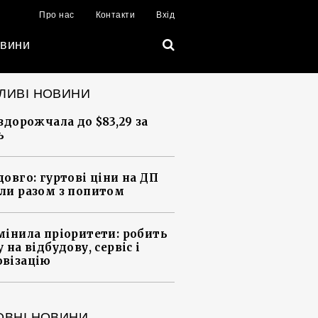
Про нас
Контакти
Вхід
вини
ЛИВІ НОВИНИ
 здорожчала до $83,29 за
ь
довго: гуртові ціни на ДП
ли разом з попитом
мінила пріоритети: робить
 на відбудову, сервіс і
візацію
ОВНІ НОВИНИ