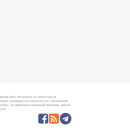
ріалів сайту посилання на enkorr.com.ua
теріали, розміщені на enkorr.com.ua з посиланням
аїна», не підлягають подальшій публікації, крім як
я ІА.