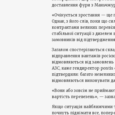
доставлення фури з Маньчжурії
«Очікується зростання — ще п
Однак, з його слів, поки що 
контрактами великих перевіз
стабільної ситуації з дизелем 
замовників від підтвердження
Загалом спостерігаються скл
відправлення вантажів росією
відмовляються від замовлень 
АЗС, каже гендиректор pontis 
підтвердили: багато невелики
відмовляються виконувати да
«Вони або зовсім не приймаю
вартість перевезень», — зазна
Якщо ситуація найближчими т
почнуть піднімати все, попер