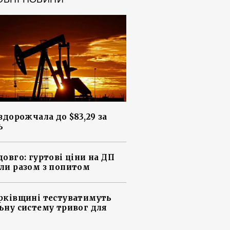
 здорожчала до $83,29 за
ь
довго: гуртові ціни на ДП
ли разом з попитом
рківщині тестуватимуть
ьну систему тривог для