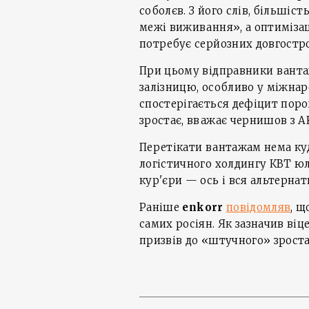
соболєв. З його слів, більшіс
межі виживання», а оптимізац
потребує серйозних довгостро
При цьому відправники ванта
залізницю, особливо у міжнар
спостерігається дефіцит поро
зростає, вважає чернишов з A
Перетікати вантажам нема ку
логістичного холдингу КВТ ю
кур'єри — ось і вся альтернат
Раніше
enkorr
повідомляв
, щ
самих росіян. Як зазначив ві
призвів до «штучного» зроста