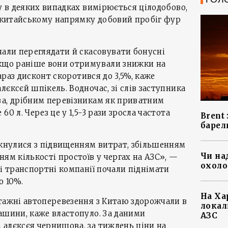
ку в деяких випадках вимірюється цілодобово,
а китайському напрямку добовий пробіг фур
чали переглядати й скасовувати бонусні
Якщо раніше вони отримували знижки на
зараз дисконт скоротився до 3,5%, каже
єксєй шпікель. Водночас, зі слів заступника
ва, дрібним перевізникам як приватним
0 л. Через це у 1,5-3 рази зросла частота
Brent
барел
ткнулися з підвищенням витрат, збільшенням
Чи на
ням кількості простоїв у чергах на АЗС», —
охоло
лі транспортні компанії почали піднімати
о 10%.
На Ха
тажні автоперевезення з Китаю здорожчали в
локал
ашини, каже властопуло. За даними
АЗС
 алєксєя чернишова, за тиждень ціни на