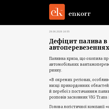
29.06.2026 16:55
Дефіцит палива в
автоперевезення
Паливна криза, що охопила пра
автомобільних вантажоперев
ринку.
«В окремих регіонах, особливо 
низці прикордонних областей
й перебої з постачанням пали
розповів засновник VIG Trans 
Голова логістичної компанії «