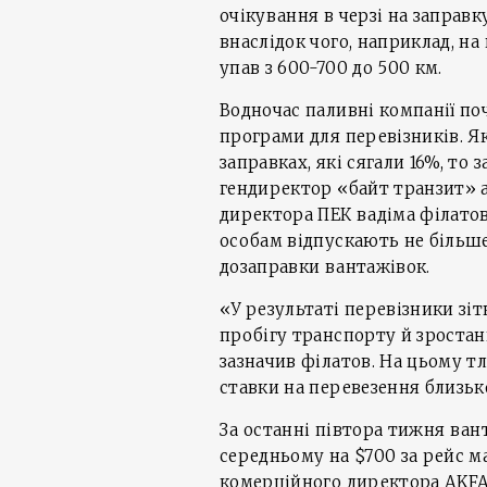
очікування в черзі на заправ
внаслідок чого, наприклад, н
упав з 600-700 до 500 км.
Водночас паливні компанії по
програми для перевізників. 
заправках, які сягали 16%, то 
гендиректор «байт транзит» ал
директора ПЕК вадіма філато
особам відпускають не більше 6
дозаправки вантажівок.
«У результаті перевізники зі
пробігу транспорту й зростан
зазначив філатов. На цьому т
ставки на перевезення близьк
За останні півтора тижня ван
середньому на $700 за рейс м
комерційного директора AKFA