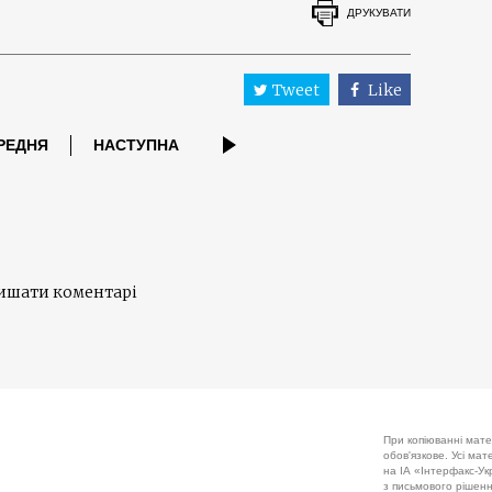
ДРУКУВАТИ
Tweet
Like
РЕДНЯ
НАСТУПНА
лишати коментарі
При копіюванні мате
обов'язкове. Усі ма
на ІА «Інтерфакс-Укр
з письмового рішенн