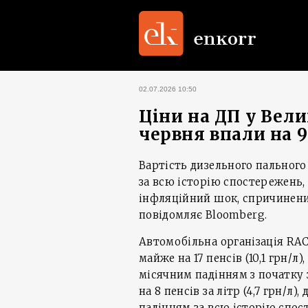
02.07.2026 10:50
Ціни на ДП у Вел
червня впали на 
Вартість дизельного пального 
за всю історію спостережень,
інфляційний шок, спричинений
повідомляє Bloomberg.
Автомобільна організація RAC
майже на 17 пенсів (10,1 грн/л)
місячним падінням з початку 
на 8 пенсів за літр (4,7 грн/л)
падінням за всю історію спос