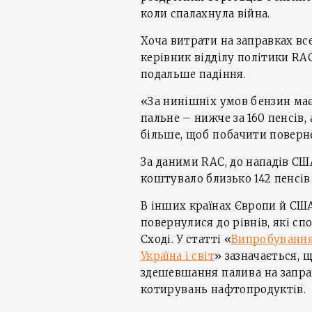
коли спалахнула війна.
Хоча витрати на заправках вс
керівник відділу політики RA
подальше падіння.
«За нинішніх умов бензин має 
пальне – нижче за 160 пенсів,
більше, щоб побачити поверне
За даними RAC, до нападів США
коштувало близько 142 пенсів з
В інших країнах Європи й США
повернулися до рівнів, які сп
Сході. У статті «
Випробування
Україна і світ
» зазначається,
здешевшання палива на запра
котирувань нафтопродуктів.