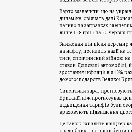
Варто зазначити, що на украї
динаміку, свідчать дані Конс
паливо на заправках здешевшал
лише 1,38 грн і на 30 червня п
Зниження цін після перемир'я
на нафту, посилить надії на т
тиск, спричинений війною на
ставок. Дешевші автомобілі,
зростання інфляції від 13% ра
домогосподарств Великої Брита
Синоптики зараз прогнозують 
Британії, ніж прогнозував цен
підвищення тарифів були скор
враховують підвищення цього
Це також схвалить канцлер ка
роздрібних торговців бензино