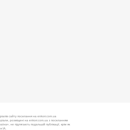
ріалів сайту посилання на enkorr.com.ua
теріали, розміщені на enkorr.com.ua з посиланням
аїна», не підлягають подальшій публікації, крім як
я ІА.