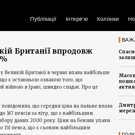
Публікації
Інтерв’ю
Колонки
Но
ВАЖ
икій Британії впродовж
Спасиб
9%
залиш
у Великій Британії в червні впала найбільше
Масов
 що є останньою ознакою того, що
пошко
 війною в Ірані, швидко спадає. Про це
актив
Дмитр
 повідомила, що середня ціна на пальне впала
мереж
, до 167 пенсів за літр, що є найбільшим
збору даних 2000 року. Ціни на бензин упали
, до 151 пенса, що є сьомим найбільшим
ГОЛ
тережень.