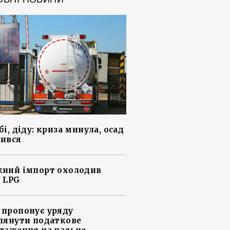
і, діду: криза минула, осад
ився
ний імпорт охолодив
 LPG
пропонує уряду
лянути податкове