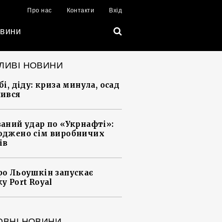
Про нас
Контакти
Вхід
вини
ЛИВІ НОВИНИ
і, діду: криза минула, осад
ився
аний удар по «Укрнафті»:
джено сім виробничих
ів
о Льоушкін запускає
у Port Royal
ОВНІ НОВИНИ