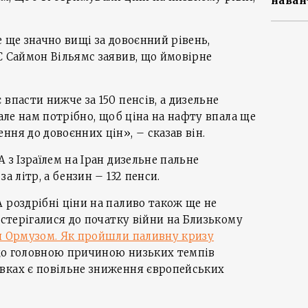
наван
е ще значно вищі за довоєнний рівень,
C Саймон Вільямс заявив, що ймовірне
впасти нижче за 150 пенсів, а дизельне
 але нам потрібно, щоб ціна на нафту впала ще
ння до довоєнних цін», – сказав він.
 з Ізраїлем на Іран дизельне пальне
а літр, а бензин – 132 пенси.
 роздрібні ціни на паливо також ще не
остерігалися до початку війни на Близькому
 Ормузом. Як пройшли паливну кризу
 що головною причиною низьких темпів
вках є повільне зниження європейських