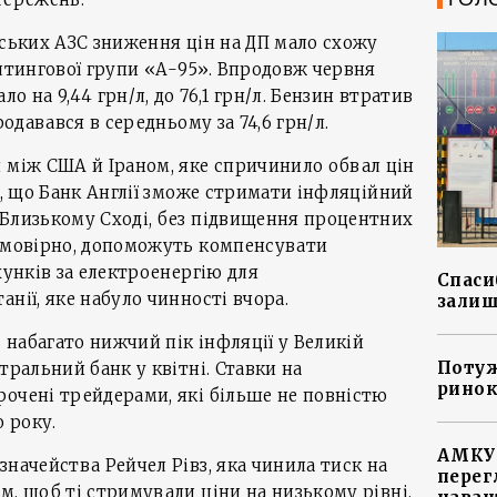
нських АЗС зниження цін на ДП мало схожу
алтингової групи «А-95». Впродовж червня
о на 9,44 грн/л, до 76,1 грн/л. Бензин втратив
родавався в середньому за 74,6 грн/л.
 між США й Іраном, яке спричинило обвал цін
е, що Банк Англії зможе стримати інфляційний
 Близькому Сході, без підвищення процентних
 ймовірно, допоможуть компенсувати
хунків за електроенергію для
Спасиб
нії, яке набуло чинності вчора.
залиш
набагато нижчий пік інфляції у Великій
Потуж
тральний банк у квітні. Ставки на
ринок
очені трейдерами, які більше не повністю
 року.
АМКУ 
значейства Рейчел Рівз, яка чинила тиск на
перег
м, щоб ті стримували ціни на низькому рівні,