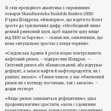
Зі слів провідного аналітика з сировинних
товарів Skandinaviska Enskilda Banken (SEB)
Б'єрна Шілдропа, «ймовірно», що вартість Brent
зросте до тризначних цифр. «Необхідний лише
деякий ринковий шум, щоб підняти ціну вище
від $100 за барель», – сказав він, зазначивши, що
вона «неухильно зростає з кінця червня».
«Саудівська Аравія й росія міцно контролюють
нафтовий ринок, – підкреслив Шілдроп. —
Світовий ринок або збалансований, або відчуває
дефіцит, а запаси нафти й нафтопродуктів, як і
раніше, низькі». «Таким чином, у нас обмежений
ринок як з погляду постачань, так і запасів», –
додав експерт.
«Якщо ринок залишиться дефіцитним», ціна
продовжуватиме зростати, «хоча і з деякими
корекціями», вважає голова відділу сировинних