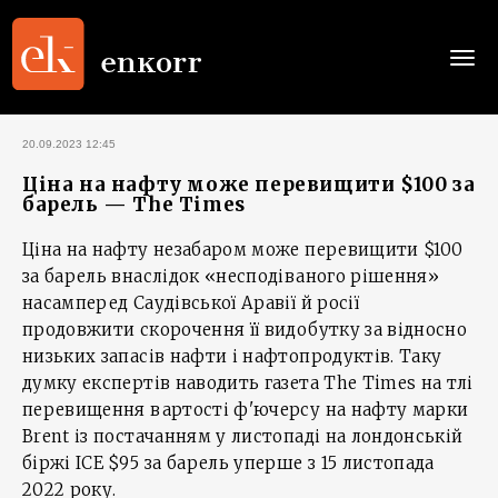
Togg
navi
20.09.2023 12:45
Ціна на нафту може перевищити $100 за
барель — The Times
Ціна на нафту незабаром може перевищити $100
за барель внаслідок «несподіваного рішення»
насамперед Саудівської Аравії й росії
продовжити скорочення її видобутку за відносно
низьких запасів нафти і нафтопродуктів. Таку
думку експертів наводить газета The Times на тлі
перевищення вартості ф'ючерсу на нафту марки
Brent із постачанням у листопаді на лондонській
біржі ICE $95 за барель уперше з 15 листопада
2022 року.