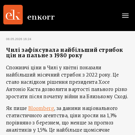
Togg
navi
08.05.2026 16:24
Чилі зафіксувала найбільший стрибок
цін на пальне з 1980 року
Споживчі ціни в Чилі у квітні показали
найбільший місячний стрибок з 2022 року. Це
стало наслідком рішення президента Хосе
Антоніо Каста дозволити вартості пального різко
зростати після початку війни на Близькому Сході.
Як пише
Bloomberg
, за даними національного
статистичного агентства, ціни зросли на 1,3%
порівняно з березнем, що менше за прогноз
аналітиків у 1,5%. Це найбільше щомісячне