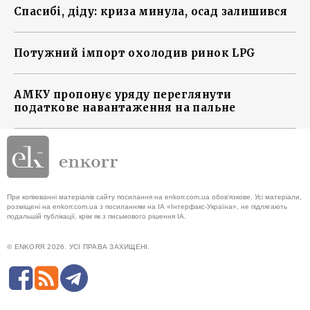
Спасибі, діду: криза минула, осад залишився
Потужний імпорт охолодив ринок LPG
АМКУ пропонує уряду переглянути
податкове навантаження на пальне
При копіюванні матеріалів сайту посилання на enkorr.com.ua обов'язкове. Усі матеріали,
розміщені на enkorr.com.ua з посиланням на ІА «Інтерфакс-Україна», не підлягають
подальшій публікації, крім як з письмового рішення ІА.
© ENKORR 2026. УСІ ПРАВА ЗАХИЩЕНІ.