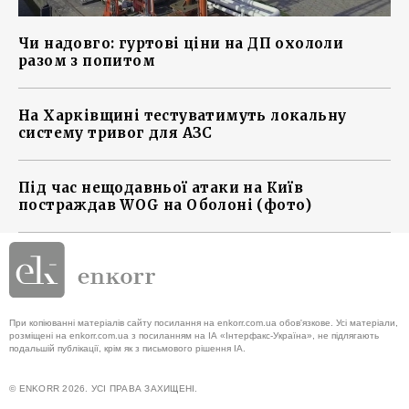
Чи надовго: гуртові ціни на ДП охололи
разом з попитом
На Харківщині тестуватимуть локальну
систему тривог для АЗС
Під час нещодавньої атаки на Київ
постраждав WOG на Оболоні (фото)
При копіюванні матеріалів сайту посилання на enkorr.com.ua обов'язкове. Усі матеріали,
розміщені на enkorr.com.ua з посиланням на ІА «Інтерфакс-Україна», не підлягають
подальшій публікації, крім як з письмового рішення ІА.
© ENKORR 2026. УСІ ПРАВА ЗАХИЩЕНІ.