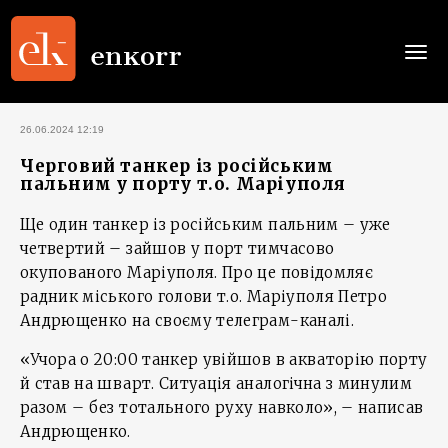
Togg
navi
26.06.2024 12:19
Черговий танкер із російським
пальним у порту т.о. Маріуполя
Ще один танкер із російським пальним – уже
четвертий – зайшов у порт тимчасово
окупованого Маріуполя. Про це повідомляє
радник міського голови т.о. Маріуполя Петро
Андрющенко на своєму телеграм-каналі.
«Учора о 20:00 танкер увійшов в акваторію порту
й став на шварт. Ситуація аналогічна з минулим
разом – без тотального руху навколо», – написав
Андрющенко.