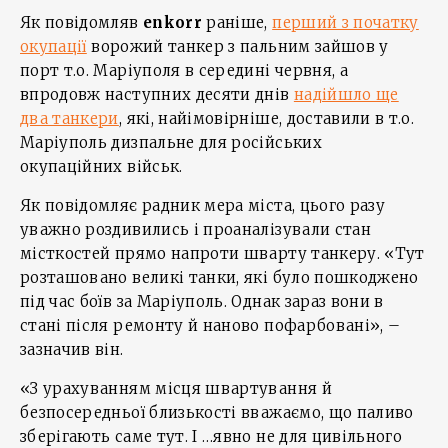
Як повідомляв
enkorr
раніше,
перший з початку
окупації
ворожий танкер з пальним зайшов у
порт т.о. Маріуполя в середині червня, а
впродовж наступних десяти днів
надійшло ще
два танкери
, які, найімовірніше, доставили в т.о.
Маріуполь дизпальне для російських
окупаційних військ.
Як повідомляє радник мера міста, цього разу
уважно роздивились і проаналізували стан
місткостей прямо напроти шварту танкеру. «Тут
розташовано великі танки, які було пошкоджено
під час боїв за Маріуполь. Однак зараз вони в
стані після ремонту й наново пофарбовані», –
зазначив він.
«З урахуванням місця швартування й
безпосередньої близькості вважаємо, що паливо
зберігають саме тут. І …явно не для цивільного