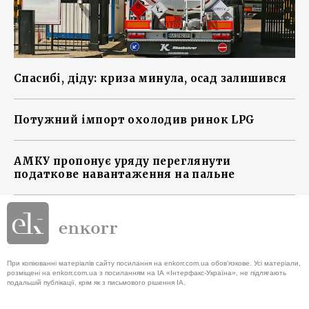
Спасибі, діду: криза минула, осад залишився
Потужний імпорт охолодив ринок LPG
АМКУ пропонує уряду переглянути
податкове навантаження на пальне
При копіюванні матеріалів сайту посилання на enkorr.com.ua обов'язкове. Усі матеріали,
розміщені на enkorr.com.ua з посиланням на ІА «Інтерфакс-Україна», не підлягають
подальшій публікації, крім як з письмового рішення ІА.