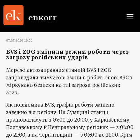
Togg
navi
07.07.2026 10:50
BVS і ZOG змінили режим роботи через
загрозу російських ударів
Мережі автозаправних станцій BVS і ZOG
запровадили тимчасові зміни в роботі своїх АЗС з
міркувань безпеки на тлі загрози російських
атак.
Як повідомила BVS, графік роботи змінено
залежно від регіону. На Сумщині станції
працюватимуть з 07:00 до 20:00, у Харківському,
Полтавському й Центральному регіонах — з 06:00
до 21:00, а на Чернігівщині — з 05:00 до 21:00. Крім