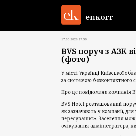
17.06.2026 17:50
BVS поруч з АЗК в
(фото)
У місті Українці Київської об
за системою безконтактного с
Про це повідомляє компанія BV
BVS Hotel розташований поруч
як зазначають у компанії, для
пересування». Заселення можл
очікування адміністратора, ви