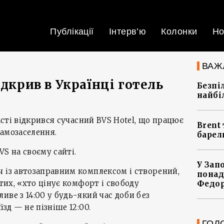
Публікації
Інтерв’ю
Колонки
Но
ВАЖ
ідкрив в Українці готель
Безпі
найбі
ласті відкрився сучасний BVS Hotel, що працює
Brent 
амозаселення.
барел
S на своєму сайті.
У Зап
 із автозаправним комплексом і створений,
понад
 тих, «хто цінує комфорт і свободу
Федо
иве з 14:00 у будь-який час доби без
їзд — не пізніше 12:00.
ГОЛ