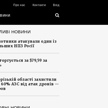
Про нас
Контакти
Вхід
вини
ЛИВІ НОВИНИ
лотники атакували один із
льших НПЗ Росії
торгується за $79,59 за
ь
орізькій області захистили
 60% АЗС від атак дронів —
ров
ОВНІ НОВИНИ