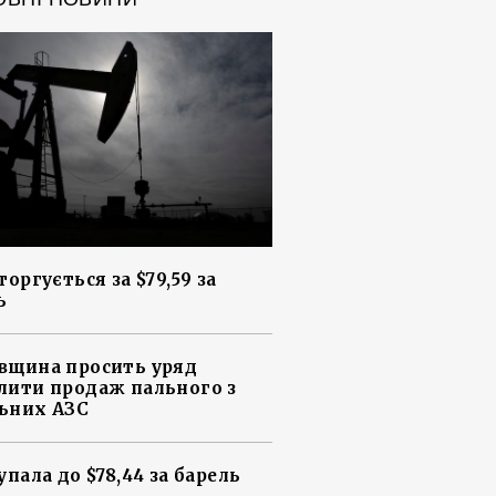
торгується за $79,59 за
ь
вщина просить уряд
лити продаж пального з
ьних АЗС
упала до $78,44 за барель