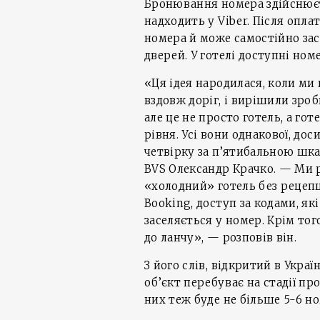
Бронювання номера здійснюєт
надходить у Viber. Після опл
номера й може самостійно зас
дверей. У готелі доступні ном
«Ця ідея народилася, коли ми 
вздовж доріг, і вирішили зроб
але це не просто готель, а г
рівня. Усі вони однакової, дос
четвірку за п’ятибальною шк
BVS Олександр Крачко. — Ми 
«холодний» готель без рецепц
Booking, доступ за кодами, як
заселяється у номер. Крім то
до ланчу», — розповів він.
З його слів, відкритий в Укра
об’єкт перебуває на стадії пр
них теж буде не більше 5-6 но