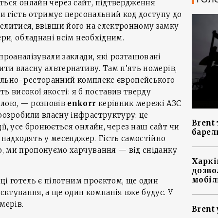
ься онлайн через сайт, підтвердження
ати гість отримує персональний код доступу до
елитися, ввівши його на електронному замку
ери, обладнані всім необхідним.
проаналізували заклади, які розташовані
ити власну альтернативу. Там п’ять номерів,
отельно-ресторанний комплекс європейського
ить високої якості: я б поставив тверду
алою, — розповів
enkorr
керівник мережі АЗС
розробили власну інфраструктуру: це
Brent 
ії, усе бронюється онлайн, через наш сайт чи
барел
і надходять у месенджер. Гість самостійно
го, ми пропонуємо харчування — від сніданку
Харкі
дозво
мобіл
їнці готель є пілотним проєктом, ще один
оєктування, а ще один компанія вже будує. У
мерів.
Brent 