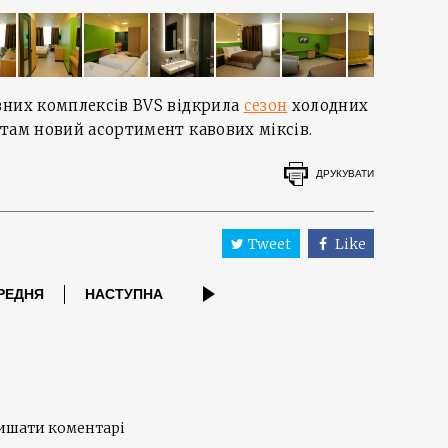
вних комплексів BVS відкрила
сезон
холодних
там новий асортимент кавових міксів.
ДРУКУВАТИ
Tweet
Like
РЕДНЯ
НАСТУПНА
лишати коментарі