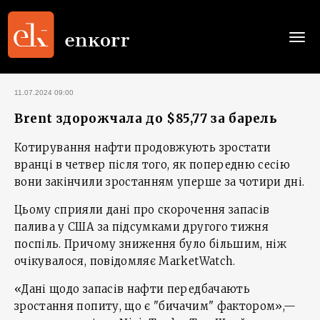
Togg
navi
11.07.2024 09:00
Brent здорожчала до $85,77 за барель
Котирування нафти продовжують зростати
вранці в четвер після того, як попередню сесію
вони закінчили зростанням уперше за чотири дні.
Цьому сприяли дані про скорочення запасів
палива у США за підсумками другого тижня
поспіль. Причому зниження було більшим, ніж
очікувалося, повідомляє MarketWatch.
«Дані щодо запасів нафти передбачають
зростання попиту, що є "бичачим" фактором»,—