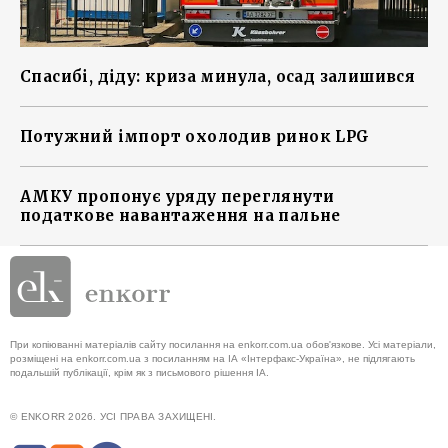
Спасибі, діду: криза минула, осад залишився
Потужний імпорт охолодив ринок LPG
АМКУ пропонує уряду переглянути
податкове навантаження на пальне
При копіюванні матеріалів сайту посилання на enkorr.com.ua обов'язкове. Усі матеріали,
розміщені на enkorr.com.ua з посиланням на ІА «Інтерфакс-Україна», не підлягають
подальшій публікації, крім як з письмового рішення ІА.
© ENKORR 2026. УСІ ПРАВА ЗАХИЩЕНІ.