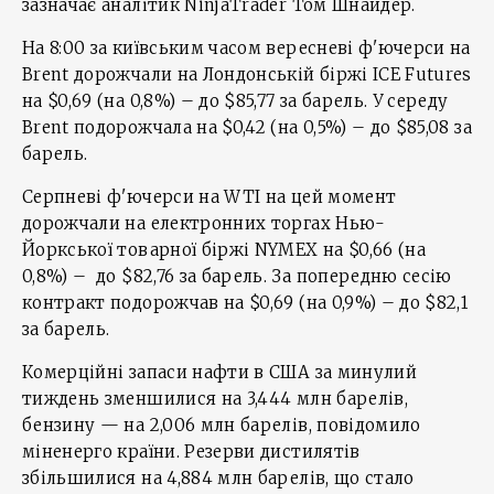
зазначає аналітик NinjaTrader Том Шнайдер.
На 8:00 за київським часом вересневі ф'ючерси на
Brent дорожчали на Лондонській біржі ICE Futures
на $0,69 (на 0,8%) – до $85,77 за барель. У середу
Brent подорожчала на $0,42 (на 0,5%) – до $85,08 за
барель.
Серпневі ф'ючерси на WTI на цей момент
дорожчали на електронних торгах Нью-
Йоркської товарної біржі NYMEX на $0,66 (на
0,8%) – до $82,76 за барель. За попередню сесію
контракт подорожчав на $0,69 (на 0,9%) – до $82,1
за барель.
Комерційні запаси нафти в США за минулий
тиждень зменшилися на 3,444 млн барелів,
бензину — на 2,006 млн барелів, повідомило
міненерго країни. Резерви дистилятів
збільшилися на 4,884 млн барелів, що стало