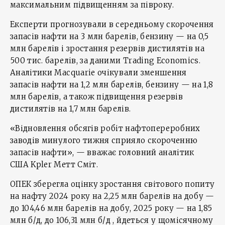
максимальним підвищенням за півроку.
Експерти прогнозували в середньому скорочення
запасів нафти на 3 млн барелів, бензину — на 0,5
млн барелів і зростання резервів дистилятів на
500 тис. барелів, за даними Trading Economics.
Аналітики Macquarie очікували зменшення
запасів нафти на 1,2 млн барелів, бензину — на 1,8
млн барелів, а також підвищення резервів
дистилятів на 1,7 млн барелів.
«Відновлення обсягів робіт нафтопереробних
заводів минулого тижня сприяло скороченню
запасів нафти», — вважає головний аналітик
США Kpler Метт Сміт.
ОПЕК зберегла оцінку зростання світового попиту
на нафту 2024 року на 2,25 млн барелів на добу —
до 104,46 млн барелів на добу, 2025 року — на 1,85
млн б/д, до 106,31 млн б/д , йдеться у щомісячному