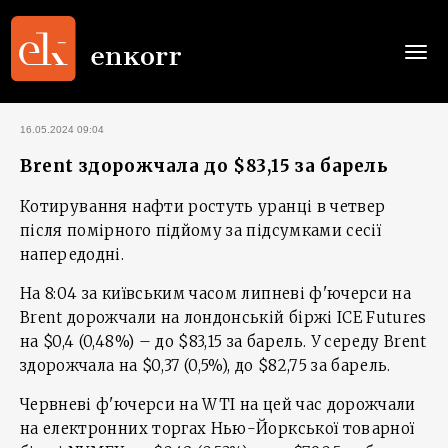
Togg
navi
16.05.2024 09:04
Brent здорожчала до $83,15 за барель
Котирування нафти ростуть уранці в четвер
після помірного підйому за підсумками сесії
напередодні.
На 8:04 за київським часом липневі ф'ючерси на
Brent дорожчали на лондонській біржі ICE Futures
на $0,4 (0,48%) – до $83,15 за барель. У середу Brent
здорожчала на $0,37 (0,5%), до $82,75 за барель.
Червневі ф'ючерси на WTI на цей час дорожчали
на електронних торгах Нью-Йоркської товарної