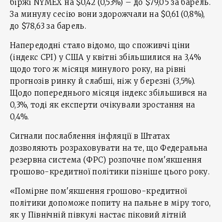
біржі NYMEX на $0,42 (0,53%) – до $79,05 за барель.
За минулу сесію вони здорожчали на $0,61 (0,8%),
до $78,63 за барель.
Напередодні стало відомо, що споживчі ціни
(індекс CPI) у США у квітні збільшилися на 3,4%
щодо того ж місяця минулого року, на рівні
прогнозів ринку й слабші, ніж у березні (3,5%).
Щодо попереднього місяця індекс збільшився на
0,3%, тоді як експерти очікували зростання на
0,4%.
Сигнали послаблення інфляції в Штатах
дозволяють розраховувати на те, що Федеральна
резервна система (ФРС) розпочне пом'якшення
грошово-кредитної політики пізніше цього року.
«Помірне пом'якшення грошово-кредитної
політики допоможе попиту на пальне в міру того,
як у Північній півкулі настає піковий літній