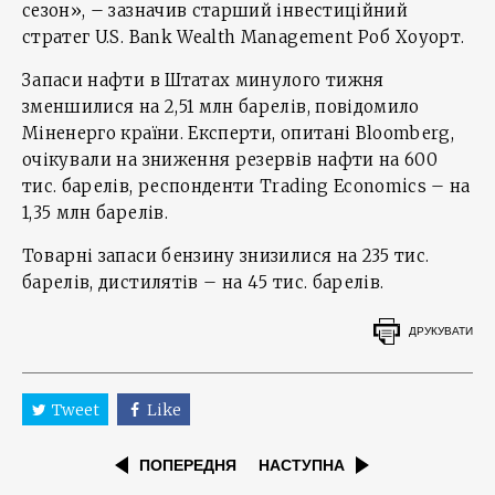
сезон», – зазначив старший інвестиційний
стратег U.S. Bank Wealth Management Роб Хоуорт.
Запаси нафти в Штатах минулого тижня
зменшилися на 2,51 млн барелів, повідомило
Міненерго країни. Експерти, опитані Bloomberg,
очікували на зниження резервів нафти на 600
тис. барелів, респонденти Trading Economics – на
1,35 млн барелів.
Товарні запаси бензину знизилися на 235 тис.
барелів, дистилятів – на 45 тис. барелів.
ДРУКУВАТИ
Tweet
Like
ПОПЕРЕДНЯ
НАСТУПНА