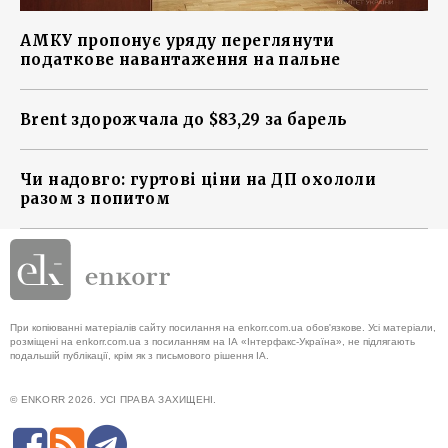
АМКУ пропонує уряду переглянути
податкове навантаження на пальне
Brent здорожчала до $83,29 за барель
Чи надовго: гуртові ціни на ДП охололи
разом з попитом
При копіюванні матеріалів сайту посилання на enkorr.com.ua обов'язкове. Усі матеріали,
розміщені на enkorr.com.ua з посиланням на ІА «Інтерфакс-Україна», не підлягають
подальшій публікації, крім як з письмового рішення ІА.
© ENKORR 2026. УСІ ПРАВА ЗАХИЩЕНІ.