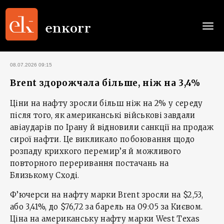
Togg
navi
08.07.2026 09:15
Brent здорожчала більше, ніж на 3,4%
Ціни на нафту зросли більш ніж на 2% у середу
після того, як американські військові завдали
авіаударів по Ірану й відновили санкції на продаж
сирої нафти. Це викликало побоювання щодо
розпаду крихкого перемир’я й можливого
повторного переривання постачань на
Близькому Сході.
Ф’ючерси на нафту марки Brent зросли на $2,53,
або 3,41%, до $76,72 за барель на 09:05 за Києвом.
Ціна на американську нафту марки West Texas