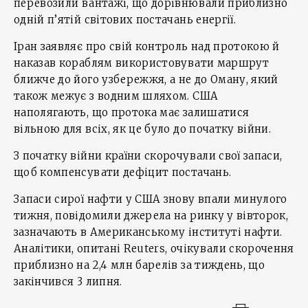
перевозили вантажі, що дорівнювали приблизно
одній п’ятій світових постачань енергії.
Іран заявляє про свій контроль над протокою й
наказав кораблям використовувати маршрут
ближче до його узбережжя, а не до Оману, який
також межує з водним шляхом. США
наполягають, що протока має залишатися
вільною для всіх, як це було до початку війни.
З початку війни країни скорочували свої запаси,
щоб компенсувати дефіцит постачань.
Запаси сирої нафти у США знову впали минулого
тижня, повідомили джерела на ринку у вівторок,
зазначають в Американському інституті нафти.
Аналітики, опитані Reuters, очікували скорочення
приблизно на 2,4 млн барелів за тиждень, що
закінчився 3 липня.