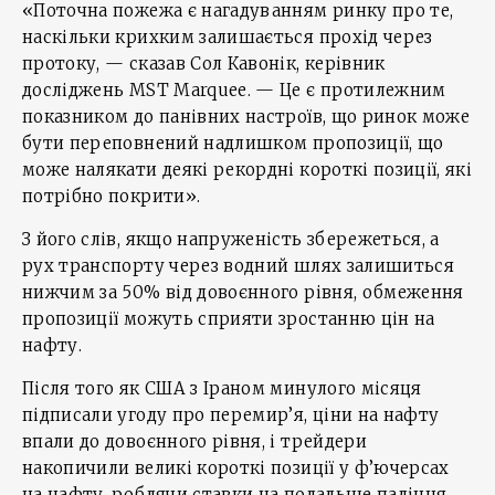
«Поточна пожежа є нагадуванням ринку про те,
наскільки крихким залишається прохід через
протоку, — сказав Сол Кавонік, керівник
досліджень MST Marquee. — Це є протилежним
показником до панівних настроїв, що ринок може
бути переповнений надлишком пропозиції, що
може налякати деякі рекордні короткі позиції, які
потрібно покрити».
З його слів, якщо напруженість збережеться, а
рух транспорту через водний шлях залишиться
нижчим за 50% від довоєнного рівня, обмеження
пропозиції можуть сприяти зростанню цін на
нафту.
Після того як США з Іраном минулого місяця
підписали угоду про перемир’я, ціни на нафту
впали до довоєнного рівня, і трейдери
накопичили великі короткі позиції у ф’ючерсах
на нафту, роблячи ставки на подальше падіння.