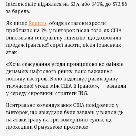
Intermediate піднялася на $2,4, або 3,41%, до $72,86
за барель.
Як пише
Reuters
, обидва еталони зросли
приблизно на 3% у вівторок після того, як США
відкликали генеральну ліцензію, що дозволяла
продаж іранської сирої нафти, після іранських
атак.
«Хоча скасування угоди принципово не змінює
динаміку нафтового ринку, воно важливе з
погляду настроїв. Воно підвищує ризик зриву
тимчасової угоди між США й Іраном», — заявили
у середу сировинні стратеги ING.
Центральне командування США повідомило у
вівторок, що авіаудари були завдані у відповідь
на атаки Ірану на три комерційні судна, що
проходили Ормузькою протокою.