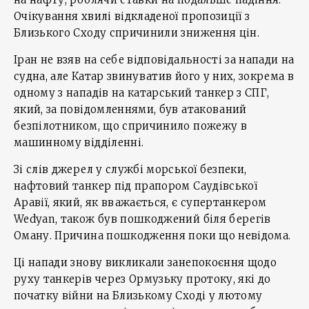
Очікування хвилі відкладеної пропозиції з
Близького Сходу спричинили зниження цін.
Іран не взяв на себе відповідальності за напади на
судна, але Катар звинуватив його у них, зокрема в
одному з нападів на катарський танкер з СПГ,
який, за повідомленнями, був атакований
безпілотником, що спричинило пожежу в
машинному відділенні.
Зі слів джерел у службі морської безпеки,
нафтовий танкер під прапором Саудівської
Аравії, який, як вважається, є супертанкером
Wedyan, також був пошкоджений біля берегів
Оману. Причина пошкодження поки що невідома.
Ці напади знову викликали занепокоєння щодо
руху танкерів через Ормузьку протоку, які до
початку війни на Близькому Сході у лютому