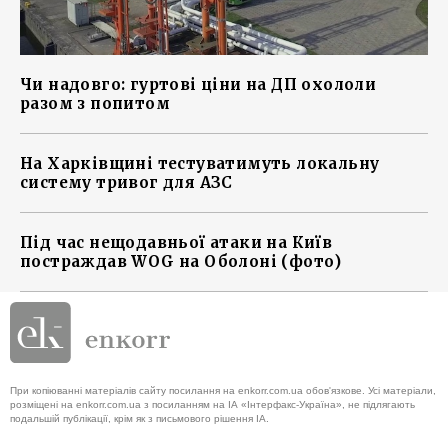
Чи надовго: гуртові ціни на ДП охололи
разом з попитом
На Харківщині тестуватимуть локальну
систему тривог для АЗС
Під час нещодавньої атаки на Київ
постраждав WOG на Оболоні (фото)
При копіюванні матеріалів сайту посилання на enkorr.com.ua обов'язкове. Усі матеріали,
розміщені на enkorr.com.ua з посиланням на ІА «Інтерфакс-Україна», не підлягають
подальшій публікації, крім як з письмового рішення ІА.