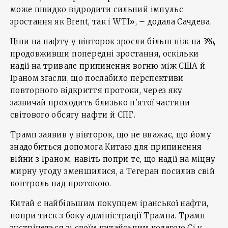
може швидко відродити сильний імпульс
зростання як Brent, так і WTI», – додала Сачдева.
Ціни на нафту у вівторок зросли більш ніж на 3%,
продовживши попередні зростання, оскільки
надії на тривале припинення вогню між США й
Іраном згасли, що послабило перспективи
повторного відкриття протоки, через яку
зазвичай проходить близько п'ятої частини
світового обсягу нафти й СПГ.
Трамп заявив у вівторок, що не вважає, що йому
знадобиться допомога Китаю для припинення
війни з Іраном, навіть попри те, що надії на міцну
мирну угоду зменшилися, а Тегеран посилив свій
контроль над протокою.
Китай є найбільшим покупцем іранської нафти,
попри тиск з боку адміністрації Трампа. Трамп
зустрінеться зі своїм китайським колегою Сі у