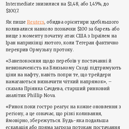
Intermediate знизилися на $1,48, або 1,45%, до
$100,7.
Як пише
Reuters
, обидва орієнтири здебільшого
коливалися навколо позначки $100 за барель або
вище з моменту початку атак США з Ізраїлем на
Іран наприкінці лютого, коли Тегеран фактично
перекрив Ормузьку протоку.
«Занепокоєння щодо перебоїв у постачанні й
невизначеність на Близькому Сході підтримують
ціни на нафту, навіть попри те, що трейдери
намагаються визначити чіткий напрямок», –
сказала Пріянка Сачдева, старший ринковий
аналітик Phillip Nova.
«Ринок поки гостро реагує на кожне оновлення з
регіону, а це означає, що різкі коливання,
ймовірно, збережуться. Будь-яка подальша
ескалація або пряма загроза потокам постачання