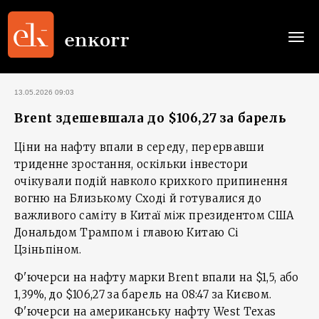
Togg
navi
13.05.2026 09:03
Brent здешевшала до $106,27 за барель
Ціни на нафту впали в середу, перервавши
триденне зростання, оскільки інвестори
очікували подій навколо крихкого припинення
вогню на Близькому Сході й готувалися до
важливого саміту в Китаї між президентом США
Дональдом Трампом і главою Китаю Сі
Цзіньпіном.
Ф'ючерси на нафту марки Brent впали на $1,5, або
1,39%, до $106,27 за барель на 08:47 за Києвом.
Ф'ючерси на американську нафту West Texas