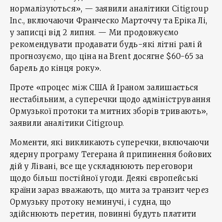
нормалізуються», — заявили аналітики Citigroup
Inc., включаючи Франческо Марточчу та Еріка Лі,
у записці від 2 липня. — Ми продовжуємо
рекомендувати продавати будь-які літні ралі й
прогнозуємо, що ціна на Brent досягне $60-65 за
барель до кінця року».
Проте «процес між США й Іраном залишається
нестабільним, а суперечки щодо адміністрування
Ормузької протоки та митних зборів тривають»,
заявили аналітики Citigroup.
Моменти, які викликають суперечки, включаючи
ядерну програму Тегерана й припинення бойових
дій у Лівані, все ще ускладнюють переговори
щодо більш постійної угоди. Деякі європейські
країни зараз вважають, що мита за транзит через
Ормузьку протоку неминучі, і судна, що
здійснюють перетин, повинні будуть платити