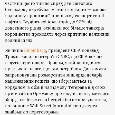
частини цього тижня спред для світового
бенчмарку перебував у стані контанго — ознаки
надлишку пропозиції, при цьому експорт сирої
нафти з Саудівської Аравії зріс до 90% від
довоєнного рівня, оскільки все більше танкерів
королівства проходять через критично важливий
водний шлях.
Як пише
Bloomberg
, президент США Дональд
Трамп заявив в інтерв’ю CNBC, що США все ще
ведуть переговори з іраном, який «погодився
практично на все, що нам потрібно». Дипломати
запропонували розморозити мільярди доларів
національних коштів, що зберігаються за
кордоном, в обмін на відмову Тегерана від своїх
претензій на Ормузьку протоку й сплату митного
збору, але Ісламська Республіка не поступається,
повідомляє Wall Street Journal зі слів джерел,
знайомих з переговорами.