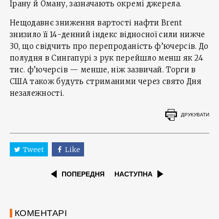
Ірану й Оману, зазначають окремі джерела.
Нещодавнє зниження вартості нафти Brent
знизило її 14-денний індекс відносної сили нижче
30, що свідчить про перепроданість ф’ючерсів. До
полудня в Сингапурі з рук перейшло менш як 24
тис. ф’ючерсів — менше, ніж зазвичай. Торги в
США також будуть стриманими через свято Дня
незалежності.
ДРУКУВАТИ
Tweet
Like
ПОПЕРЕДНЯ
НАСТУПНА
КОМЕНТАРІ