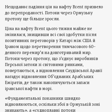
Нещодавнє падіння цін на нафту Brent призвело
до перепроданості. Потоки через Ормузьку
протоку ще більше зросли.
Ціна на нафту Brent цього тижня майже не
змінилася, знищивши всі свої здобутки після
позитивних переговорів у Катарі між США й
Іраном щодо перетворення тимчасового 60-
денного перемир’я на довготривалий мир.
Потоки через протоку, що з’єднує виробників
Перської затоки зі світовими ринками,
повертаються, а відновлення Саудівської Аравії
нагадує відновлення Об’єднаних Арабських
Еміратів, де також накопичуються запаси
іранської нафти в морі.
«Фундаментальні показники швидко
відновлюються, оскільки збої в Ормузькій зоні
зникають», а «судноплавні потоки