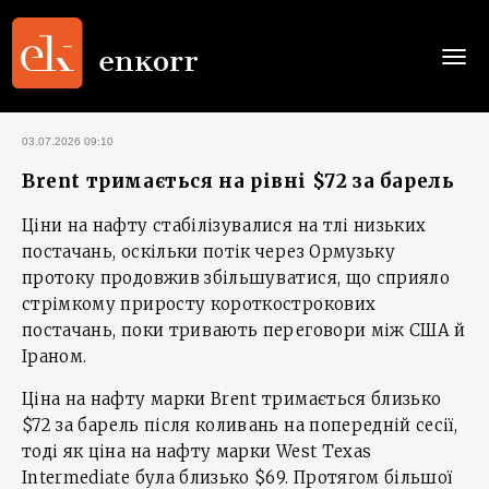
Togg
navi
03.07.2026 09:10
Brent тримається на рівні $72 за барель
Ціни на нафту стабілізувалися на тлі низьких
постачань, оскільки потік через Ормузьку
протоку продовжив збільшуватися, що сприяло
стрімкому приросту короткострокових
постачань, поки тривають переговори між США й
Іраном.
Ціна на нафту марки Brent тримається близько
$72 за барель після коливань на попередній сесії,
тоді як ціна на нафту марки West Texas
Intermediate була близько $69. Протягом більшої