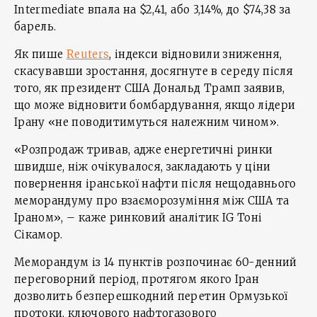
Intermediate впала на $2,41, або 3,14%, до $74,38 за
барель.
Як пише
Reuters
, індекси відновили зниження,
скасувавши зростання, досягнуте в середу після
того, як президент США Дональд Трамп заявив,
що може відновити бомбардування, якщо лідери
Ірану «не поводитимуться належним чином».
«Розпродаж тривав, адже енергетичні ринки
швидше, ніж очікувалося, закладають у ціни
повернення іранської нафти після нещодавнього
меморандуму про взаєморозуміння між США та
Іраном», – каже ринковий аналітик IG Тоні
Сікамор.
Меморандум із 14 пунктів розпочинає 60-денний
переговорний період, протягом якого Іран
дозволить безперешкодний перетин Ормузької
протоки, ключового нафтогазового