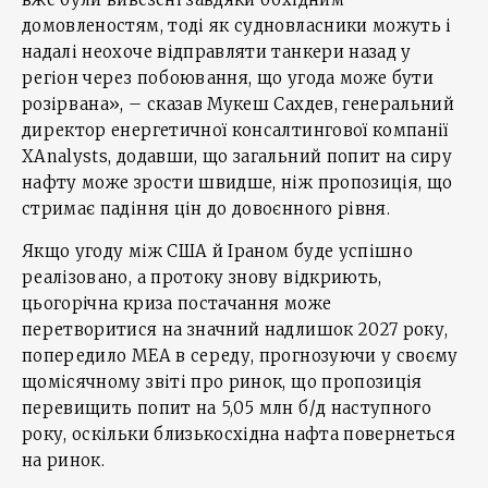
домовленостям, тоді як судновласники можуть і
надалі неохоче відправляти танкери назад у
регіон через побоювання, що угода може бути
розірвана», – сказав Мукеш Сахдев, генеральний
директор енергетичної консалтингової компанії
XAnalysts, додавши, що загальний попит на сиру
нафту може зрости швидше, ніж пропозиція, що
стримає падіння цін до довоєнного рівня.
Якщо угоду між США й Іраном буде успішно
реалізовано, а протоку знову відкриють,
цьогорічна криза постачання може
перетворитися на значний надлишок 2027 року,
попередило МЕА в середу, прогнозуючи у своєму
щомісячному звіті про ринок, що пропозиція
перевищить попит на 5,05 млн б/д наступного
року, оскільки близькосхідна нафта повернеться
на ринок.