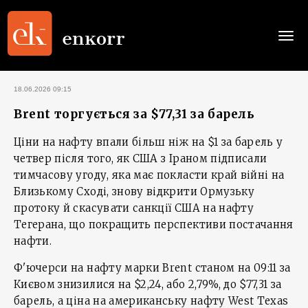
Togg
navi
18.06.2026 09:15
Brent торгується за $77,31 за барель
Ціни на нафту впали більш ніж на $1 за барель у
четвер після того, як США з Іраном підписали
тимчасову угоду, яка має покласти край війні на
Близькому Сході, знову відкрити Ормузьку
протоку й скасувати санкції США на нафту
Тегерана, що покращить перспективи постачання
нафти.
Ф'ючерси на нафту марки Brent станом на 09:11 за
Києвом знизилися на $2,24, або 2,79%, до $77,31 за
барель, а ціна на американську нафту West Texas