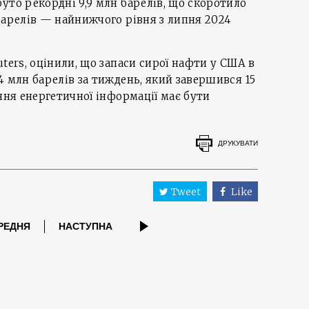
уто рекордні 9,9 млн барелів, що скоротило
барелів — найнижчого рівня з липня 2024
ters, оцінили, що запаси сирої нафти у США в
4 млн барелів за тиждень, який завершився 15
ння енергетичної інформації має бути
ДРУКУВАТИ
Tweet
Like
РЕДНЯ
НАСТУПНА