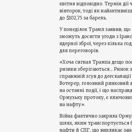
квітня відповідно. Термін дії
вівторок, тоді як найактивніш
до $102,75 за барель.
У понеділок Трамп заявив, що
зможуть досягти угоди з Іра
ядерної зброї, через кілька г
для переговорів.
«Хоча сигнал Трампа дещо по
ризики зберігаються... Ринок 
справжній зсув до деескалації
Вотерер, головний ринковий а
на останні події, і що насправ
Ормузьку протоку, є ключови
на нафту».
Війна фактично закрила Орму
шлях, яким транспортується б
нафти й СПГ, що викликає зан