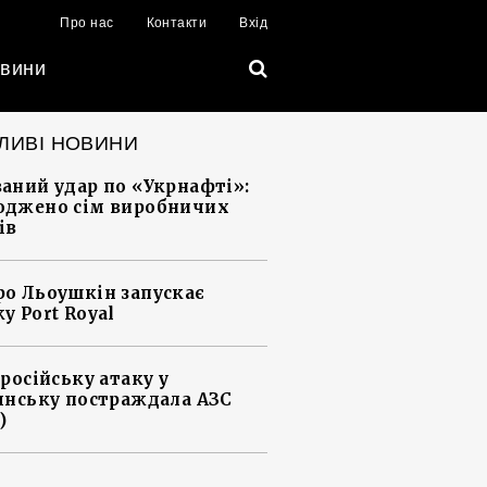
Про нас
Контакти
Вхід
вини
ЛИВІ НОВИНИ
аний удар по «Укрнафті»:
джено сім виробничих
ів
о Льоушкін запускає
у Port Royal
 російську атаку у
янську постраждала АЗС
)