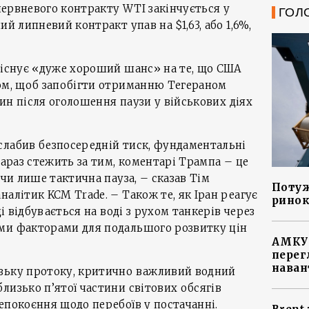
 червневого контракту WTI закінчується у
ГОЛ
ий липневий контракт упав на $1,63, або 1,6%,
 існує «дуже хороший шанс» на те, що США
ном, щоб запобігти отриманню Тегераном
один після оголошення паузи у військових діях
слабив безпосередній тиск, фундаментальні
зараз стежить за тим, коментарі Трампа – це
 чи лише тактична пауза, – сказав Тім
Потуж
налітик KCM Trade. – Також те, як Іран реагує
ринок
ді відбувається на воді з рухом танкерів через
ми факторами для подальшого розвитку цін
АМКУ 
перег
наван
зьку протоку, критично важливий водний
лизько п’ятої частини світових обсягів
епокоєння щодо перебоїв у постачанні.