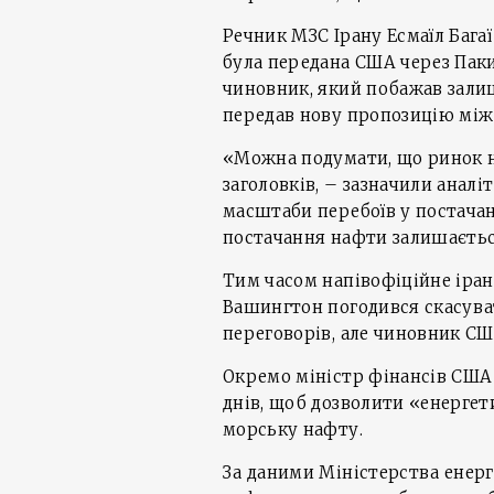
Речник МЗС Ірану Есмаїл Багаї
була передана США через Паки
чиновник, який побажав зали
передав нову пропозицію між 
«Можна подумати, що ринок на
заголовків, – зазначили аналіт
масштаби перебоїв у постачан
постачання нафти залишаєть
Тим часом напівофіційне іран
Вашингтон погодився скасуват
переговорів, але чиновник СШ
Окремо міністр фінансів США 
днів, щоб дозволити «енерге
морську нафту.
За даними Міністерства енерг