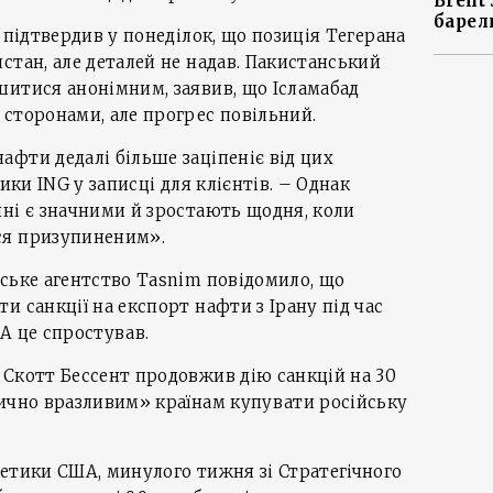
Brent
барел
 підтвердив у понеділок, що позиція Тегерана
стан, але деталей не надав. Пакистанський
шитися анонімним, заявив, що Ісламабад
сторонами, але прогрес повільний.
фти дедалі більше заціпеніє від цих
ики ING у записці для клієнтів. – Однак
ні є значними й зростають щодня, коли
ся призупиненим».
ське агентство Tasnim повідомило, що
и санкції на експорт нафти з Ірану під час
А це спростував.
Скотт Бессент продовжив дію санкцій на 30
тично вразливим» країнам купувати російську
етики США, минулого тижня зі Стратегічного