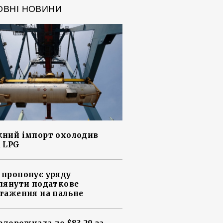
ОВНІ НОВИНИ
ний імпорт охолодив
 LPG
пропонує уряду
лянути податкове
таження на пальне