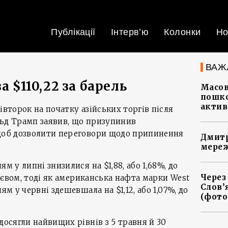
Публікації
Інтерв’ю
Колонки
Но
ВАЖ
а $110,22 за барель
Масов
пошко
актив
івторок на початку азійських торгів після
льд Трамп заявив, що призупинив
 щоб дозволити переговори щодо припинення
Дмитр
мереж
м у липні знизилися на $1,88, або 1,68%, до
Через
 Києвом, тоді як американська нафта марки West
Слов’
ям у червні здешевшала на $1,12, або 1,07%, до
(фото
досягли найвищих рівнів з 5 травня й 30