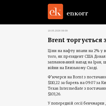
19.05.2026 09:09
Brent торгується з
Ціни на нафту впали на 2% у в
того, як президент США Дона
запланований напад на Іран,
війни на Близькому Сході.
Ф’ючерси на Brent з постачання
$110,22 за барель на 09:07 за
Texas Intermediate з постачанн
$103,26.
У попередній сесії бенчмарки 