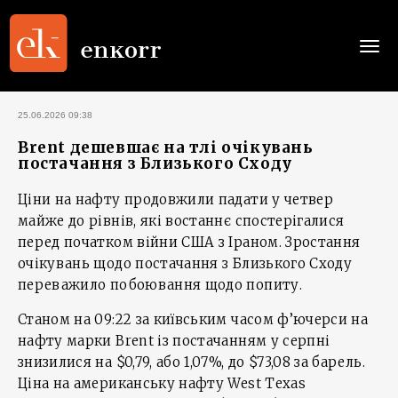
Togg
navi
25.06.2026 09:38
Brent дешевшає на тлі очікувань
постачання з Близького Сходу
Ціни на нафту продовжили падати у четвер
майже до рівнів, які востаннє спостерігалися
перед початком війни США з Іраном. Зростання
очікувань щодо постачання з Близького Сходу
переважило побоювання щодо попиту.
Станом на 09:22 за київським часом ф’ючерси на
нафту марки Brent із постачанням у серпні
знизилися на $0,79, або 1,07%, до $73,08 за барель.
Ціна на американську нафту West Texas