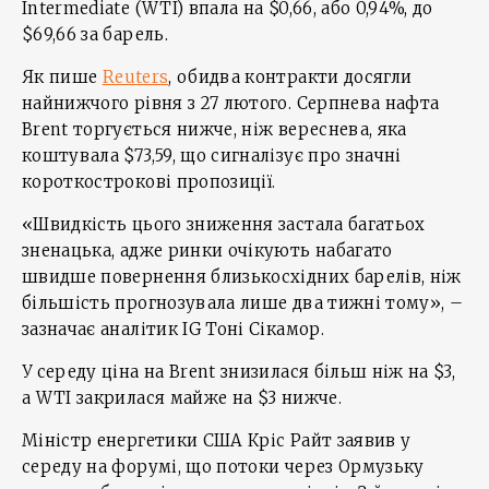
Intermediate (WTI) впала на $0,66, або 0,94%, до
$69,66 за барель.
Як пише
Reuters
, обидва контракти досягли
найнижчого рівня з 27 лютого. Серпнева нафта
Brent торгується нижче, ніж вереснева, яка
коштувала $73,59, що сигналізує про значні
короткострокові пропозиції.
«Швидкість цього зниження застала багатьох
зненацька, адже ринки очікують набагато
швидше повернення близькосхідних барелів, ніж
більшість прогнозувала лише два тижні тому», –
зазначає аналітик IG Тоні Сікамор.
У середу ціна на Brent знизилася більш ніж на $3,
а WTI закрилася майже на $3 нижче.
Міністр енергетики США Кріс Райт заявив у
середу на форумі, що потоки через Ормузьку