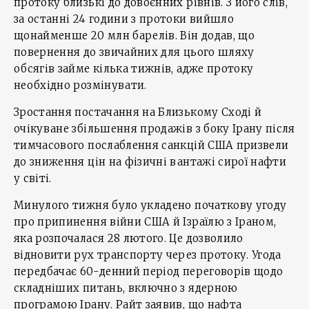
протоку близькі до довоєнних рівнів. З його слів,
за останні 24 години з протоки вийшло
щонайменше 20 млн барелів. Він додав, що
повернення до звичайних для цього шляху
обсягів займе кілька тижнів, адже протоку
необхідно розмінувати.
Зростання постачання на Близькому Сході й
очікуване збільшення продажів з боку Ірану після
тимчасового послаблення санкцій США призвели
до зниження цін на фізичні вантажі сирої нафти
у світі.
Минулого тижня було укладено початкову угоду
про припинення війни США й Ізраїлю з Іраном,
яка розпочалася 28 лютого. Це дозволило
відновити рух транспорту через протоку. Угода
передбачає 60-денний період переговорів щодо
складніших питань, включно з ядерною
програмою Ірану. Райт заявив, що нафта