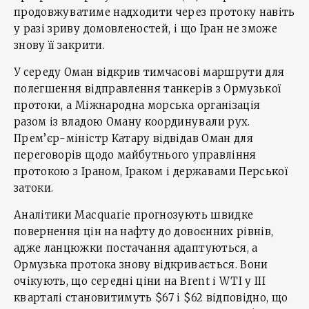
продовжуватиме надходити через протоку навіть
у разі зриву домовленостей, і що Іран не зможе
знову її закрити.
У середу Оман відкрив тимчасові маршрути для
полегшення відправлення танкерів з Ормузької
протоки, а Міжнародна морська організація
разом із владою Оману координували рух.
Прем’єр-міністр Катару відвідав Оман для
переговорів щодо майбутнього управління
протокою з Іраном, Іраком і державами Перської
затоки.
Аналітики Macquarie прогнозують швидке
повернення цін на нафту до довоєнних рівнів,
адже ланцюжки постачання адаптуються, а
Ормузька протока знову відкривається. Вони
очікують, що середні ціни на Brent і WTI у ІІІ
кварталі становитимуть $67 і $62 відповідно, що