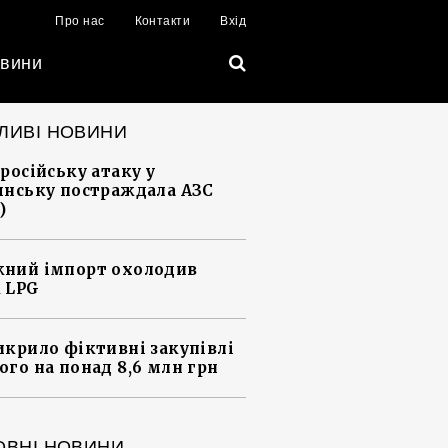
Про нас
Контакти
Вхід
вини
ЛИВІ НОВИНИ
 російську атаку у
янську постраждала АЗС
)
ний імпорт охолодив
 LPG
икрило фіктивні закупівлі
ого на понад 8,6 млн грн
ОВНІ НОВИНИ