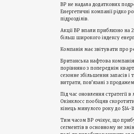
ВР не надала додаткових подр
Енергетичні компанії рідко р
підрозділів.
Акції ВР впали приблизно на 2
більш широкого індексу енерг
Компанія має звітувати про ре
Британська нафтова компанія 
порівняно з попереднім квар
сезонне збільшення запасів і
витрати, пов’язані з продажем
Під час оновлення стратегії
Окінклосс пообіцяв скоротити
кінець минулого року до $14-1
Тим часом BP очікує, що приб
сегментів в основному не змі