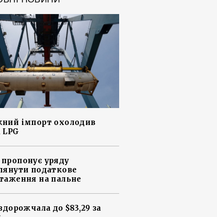
ний імпорт охолодив
 LPG
пропонує уряду
лянути податкове
таження на пальне
 здорожчала до $83,29 за