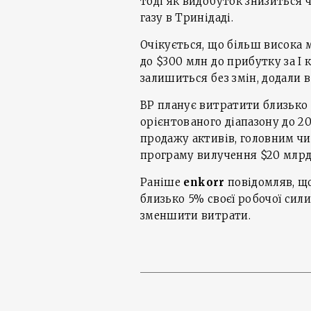
тоді як видобуток знизиться 
газу в Тринідаді.
Очікується, що більш висока
до $300 млн до прибутку за І 
залишиться без змін, додали в
BP планує витратити близько
орієнтованого діапазону до 20
продажу активів, головним чи
програму вилучення $20 млрд, 
Раніше
enkorr
повідомляв, щ
близько 5% своєї робочої сили
зменшити витрати.