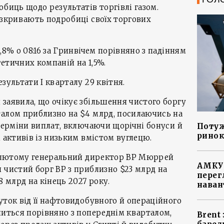
обиць щодо результатів торгівлі газом.
озкривають подробиці своїх торгових
,8% о 08:16 за Гринвічем порівняно з падінням
етичних компаній на 1,5%.
зультати І кварталу 29 квітня.
заявила, що очікує збільшення чистого боргу
талом приблизно на $4 млрд, посилаючись на
 терміни виплат, включаючи щорічні бонуси й
Потуж
ринок
 активів із низьким вмістом вуглецю.
 в лютому генеральний директор BP Мюррей
АМКУ 
 чистий борг BP з приблизно $23 млрд на
перег
8 млрд на кінець 2027 року.
наван
уток від її нафтовидобувного й операційного
ниться порівняно з попереднім кварталом,
Brent