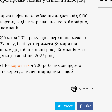
барел
через продаж активів у Єгипті й видобутку
 маржа нафтоперероблення додасть від $100
квартал, тоді як торгівля нафтою, ймовірно,
 компанії.
 $15 млрд 2025 року, що є верхньою межею
27 року, і очікує отримати $3 млрд від
ном у другій половині року. Компанія має
яка діє до кінця 2027 року.
о BP
скоротить
4 700 робочих місць, або
, і скорочує тисячі підрядників, щоб
ДРУКУВАТИ
Tweet
Like