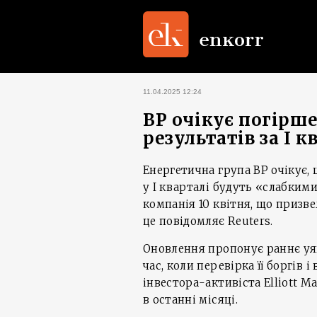
11.04.2025 12:24
BP очікує погірш
результатів за I к
Енергетична група BP очікує, 
у І кварталі будуть «слабкими
компанія 10 квітня, що призвел
це повідомляє Reuters.
Оновлення пропонує раннє уя
час, коли перевірка її боргів
інвестора-активіста Elliott 
в останні місяці.