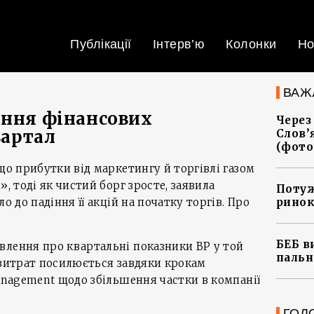
Публікації
Інтерв’ю
Колонки
Но
ВАЖ
ення фінансових
Через
вартал
Слов’
(фото
що прибутки від маркетингу й торгівлі газом
», тоді як чистий борг зросте, заявила
Потуж
о до падіння її акцій на початку торгів. Про
ринок
БЕБ в
влення про квартальні показники ВР у той
пальн
 і витрат посилюється завдяки крокам
Management щодо збільшення частки в компанії
ГОЛ