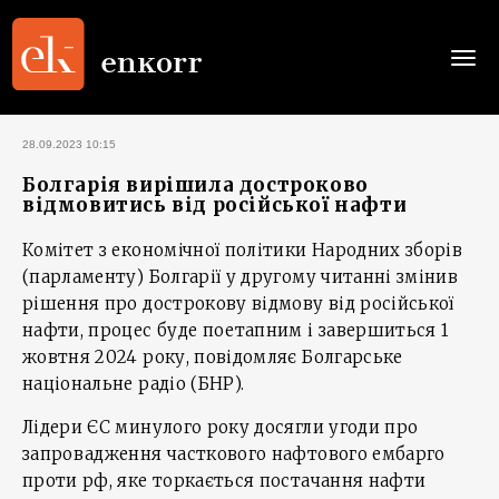
Togg
navi
28.09.2023 10:15
Болгарія вирішила достроково
відмовитись від російської нафти
Комітет з економічної політики Народних зборів
(парламенту) Болгарії у другому читанні змінив
рішення про дострокову відмову від російської
нафти, процес буде поетапним і завершиться 1
жовтня 2024 року, повідомляє Болгарське
національне радіо (БНР).
Лідери ЄС минулого року досягли угоди про
запровадження часткового нафтового ембарго
проти рф, яке торкається постачання нафти