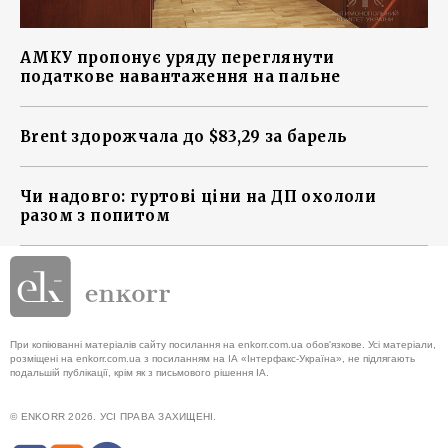
АМКУ пропонує уряду переглянути
податкове навантаження на пальне
Brent здорожчала до $83,29 за барель
Чи надовго: гуртові ціни на ДП охололи
разом з попитом
При копіюванні матеріалів сайту посилання на enkorr.com.ua обов'язкове. Усі матеріали,
розміщені на enkorr.com.ua з посиланням на ІА «Інтерфакс-Україна», не підлягають
подальшій публікації, крім як з письмового рішення ІА.
© ENKORR 2026. УСІ ПРАВА ЗАХИЩЕНІ.