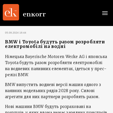
Togg
navi
05.09.2024 16:44
BMW і Toyota будуть разом розробляти
електромобілі на водні
Німецька Bayerische Motoren Werke AG і японська
Toyota будуть разом розробляти електромобілі
на водневих паливних елементах, ідеться у прес-
релізі BMW.
BMW випустить водневі версії машин одного з
наявних модельних рядів 2028 року. Силові
агрегати для них партнери розроблять разом.
Нові машини BMW будуть розраховані на
покупців, у яких вдома немає зарядних пристроїв