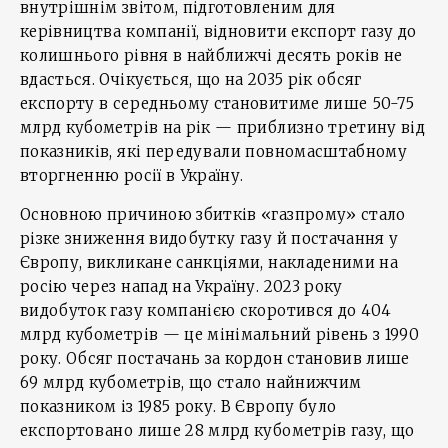
внутрішнім звітом, підготовленим для
керівництва компанії, відновити експорт газу до
колишнього рівня в найближчі десять років не
вдасться. Очікується, що на 2035 рік обсяг
експорту в середньому становитиме лише 50-75
млрд кубометрів на рік — приблизно третину від
показників, які передували повномасштабному
вторгненню росії в Україну.
Основною причиною збитків «газпрому» стало
різке зниження видобутку газу й постачання у
Європу, викликане санкціями, накладеними на
росію через напад на Україну. 2023 року
видобуток газу компанією скоротився до 404
млрд кубометрів — це мінімальний рівень з 1990
року. Обсяг постачань за кордон становив лише
69 млрд кубометрів, що стало найнижчим
показником із 1985 року. В Європу було
експортовано лише 28 млрд кубометрів газу, що