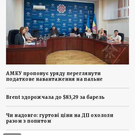
АМКУ пропонує уряду переглянути
податкове навантаження на пальне
Brent здорожчала до $83,29 за барель
Чи надовго: гуртові ціни на ДП охололи
разом з попитом