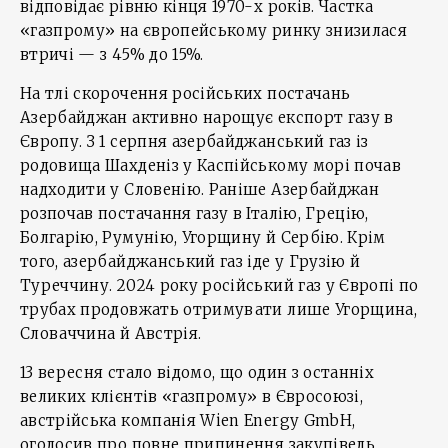
відповідає рівню кінця 1970-х років. Частка
«газпрому» на європейському ринку знизилася
втричі — з 45% до 15%.
На тлі скорочення російських постачань
Азербайджан активно нарощує експорт газу в
Європу. З 1 серпня азербайджанський газ із
родовища Шахденіз у Каспійському морі почав
надходити у Словенію. Раніше Азербайджан
розпочав постачання газу в Італію, Грецію,
Болгарію, Румунію, Угорщину й Сербію. Крім
того, азербайджанський газ іде у Грузію й
Туреччину. 2024 року російський газ у Європі по
трубах продовжать отримувати лише Угорщина,
Словаччина й Австрія.
13 вересня стало відомо, що один з останніх
великих клієнтів «газпрому» в Євросоюзі,
австрійська компанія Wien Energy GmbH,
оголосив про повне припинення закупівель