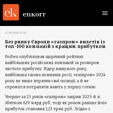
Togg
navi
27.09.2024 10:10
Без ринку Європи «газпром» вилетів із
топ-100 компаній з кращим прибутком
Forbes опублікував щорічний рейтинг
найбільших російських компаній за розміром
чистого прибутку. Лідер минулого року,
найбільша газова компанія росії, «газпром» 2024
року не лише втратив свої позиції, а й не
спромігся потрапити навіть у першу сотню.
Уперше за 25 років «газпром» закрив 2023-й зі
збитком 629 млрд руб., тоді як роком раніше його
прибуток становив 1,23 трлн руб.. Згідно з