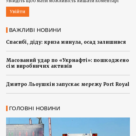
Увійдіть щоб мати можливість лишати коментарі
Увійти
ВАЖЛИВІ НОВИНИ
Спасибі, діду: криза минула, осад залишився
Масований удар по «Укрнафті»: пошкоджено
сім виробничих активів
Дмитро Льоушкін запускає мережу Port Royal
ГОЛОВНІ НОВИНИ