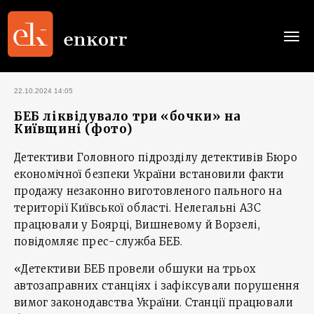
Togg
navi
22.10.2024 14:05
БЕБ ліквідувало три «бочки» на
Київщині (фото)
Детективи Головного підрозділу детективів Бюро
економічної безпеки України встановили факти
продажу незаконно виготовленого пального на
території Київської області. Нелегальні АЗС
працювали у Боярці, Вишневому й Ворзелі,
повідомляє прес-служба БЕБ.
«Детективи БЕБ провели обшуки на трьох
автозаправних станціях і зафіксували порушення
вимог законодавства України. Станції працювали