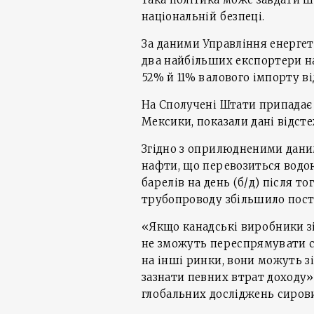
національній безпеці.
За даними Управління енергет
два найбільших експортери н
52% й 11% валового імпорту ві
На Сполучені Штати припадає 
Мексики, показали дані відсте
Згідно з оприлюдненими даним
нафти, що перевозиться водою
барелів на день (б/д) після т
трубопроводу збільшило поста
«Якщо канадські виробники з
не зможуть переспрямувати св
на інші ринки, вони можуть з
зазнати певних втрат доходу»
глобальних досліджень сиров