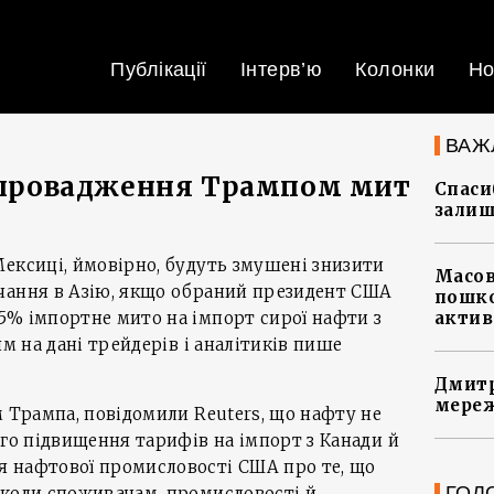
Публікації
Інтерв’ю
Колонки
Но
ВАЖ
запровадження Трампом мит
Спасиб
залиш
ексиці, ймовірно, будуть змушені знизити
Масов
чання в Азію, якщо обраний президент США
пошко
5% імпортне мито на імпорт сирої нафти з
актив
ям на дані трейдерів і аналітиків пише
Дмитр
мереж
м Трампа, повідомили Reuters, що нафту не
ого підвищення тарифів на імпорт з Канади й
 нафтової промисловості США про те, що
ГОЛ
шкоди споживачам, промисловості й