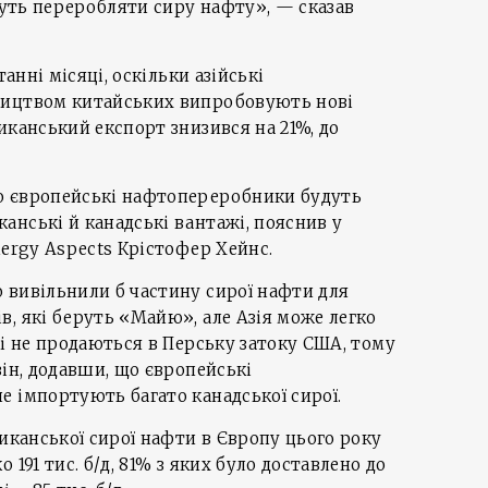
ожуть переробляти сиру нафту», — сказав
танні місяці, оскільки азійські
ництвом китайських випробовують нові
иканський експорт знизився на 21%, до
о європейські нафтопереробники будуть
нські й канадські вантажі, пояснив у
nergy Aspects Крістофер Хейнс.
 вивільнили б частину сирої нафти для
, які беруть «Майю», але Азія може легко
кі не продаються в Перську затоку США, тому
він, додавши, що європейські
 імпортують багато канадської сирої.
сиканської сирої нафти в Європу цього року
 191 тис. б/д, 81% з яких було доставлено до