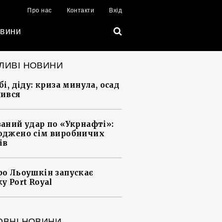
Про нас
Контакти
Вхід
вини
ЛИВІ НОВИНИ
і, діду: криза минула, осад
ився
аний удар по «Укрнафті»:
джено сім виробничих
ів
о Льоушкін запускає
у Port Royal
ОВНІ НОВИНИ