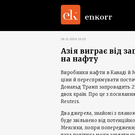
28.11.2024 10:23
Азія виграє від 
на нафту
Виробники нафти в Канаді й М
ціни й переспрямувати поста
Дональд Трамп запровадить 2
двох країн. Про це з посиланн
Reuters.
Два джерела, знайомі з плано
буде звільнено від потенційн
Мексики, попри попередження
така політика може завдати 