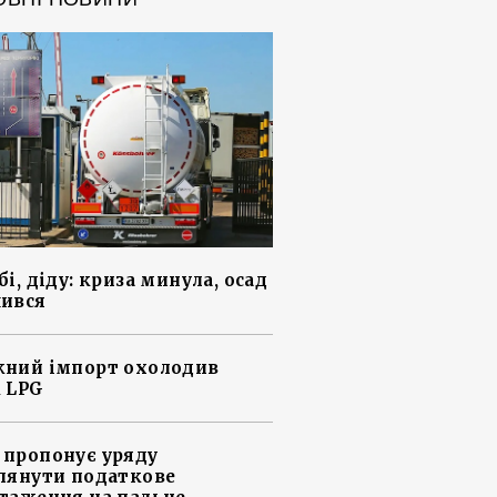
і, діду: криза минула, осад
ився
ний імпорт охолодив
 LPG
пропонує уряду
лянути податкове