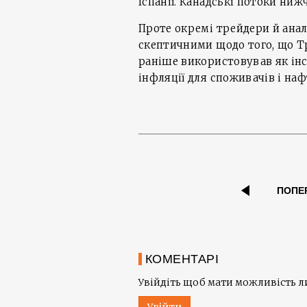
Іспанії. Канадські потоки нижчі
Проте окремі трейдери й ана
скептичними щодо того, що Тр
раніше використовував як інс
інфляції для споживачів і н
ПОПЕ
КОМЕНТАРІ
Увійдіть щоб мати можливість 