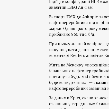
Індії, де конфігурації НПЗ м
аналітик LSEG Ан Фам.
Експорт TMX до Азії зріс за ос
нафтопереробники під керів
марки. Однак цього року мекс
приблизно 860 тис. б/д.
При цьому менш ймовірно, щ
викуповувати дешевші мексика
коментарі Reuters аналітик E
Мита на Мексику «потенційно
іспанських нафтопереробників
поглинути будь-які обсяги, я
буде конкуренція», — сказав 
нафтопереробники зазвичай не
За даними Kpler, експорт мек
становив у середньому близько