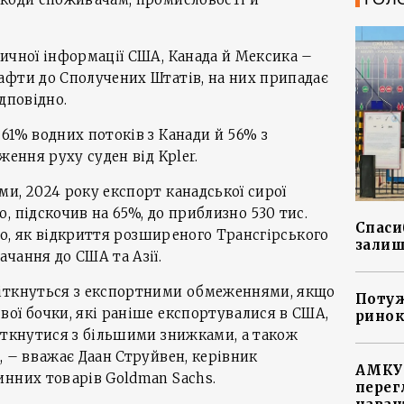
ичної інформації США, Канада й Мексика –
афти до Сполучених Штатів, на них припадає
дповідно.
61% водних потоків з Канади й 56% з
ження руху суден від Kpler.
и, 2024 року експорт канадської сирої
, підскочив на 65%, до приблизно 530 тис.
Спасиб
ого, як відкриття розширеного Трансгірського
залиш
чання до США та Азії.
іткнуться з експортними обмеженнями, якщо
Потуж
ої бочки, які раніше експортувалися в США,
ринок
іткнутися з більшими знижками, а також
, – вважає Даан Струйвен, керівник
АМКУ 
инних товарів Goldman Sachs.
перег