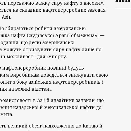
наван
ть переважно важку сиру нафту з високим
яється на складних нафтопереробних заводах
Азії.
 Що збираються робити американські
жка нафта Саудівської Аравії обмежена», —
 додавши, що деякі американські
а можуть отримувати сиру нафту лише по
ні можливості. для імпорту.
або нафтопереробник повинні будуть
ьким виробникам доведеться знижувати свою
опит з боку азійських нафтопереробників і
я на великі відстані.
омисловості в Азії й аналітики заявили, що
ення канадської й мексиканської нафти до
 мита.
ить великий обсяг надходження до Китаю й