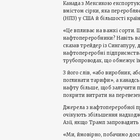
Канада з Мексикою експортую
вмістом сірки, яка переробл
(НПЗ) у США й більшості країн 
«Це впливає на важкі сорти.
нафтопереробники? Навіть ва
сказав трейдер із Сингапуру,
нафтопереробні підприємств
трубопроводах, що обмежує їх
З його слів, «або виробник, 
поглинати тарифи», а канадс
нафту більше, щоб залучити п
покрити витрати на перевезенн
Джерела з нафтопереробної пр
очікують збільшення надходж
Азії, якщо Трамп запровадить
«Ми, ймовірно, побачимо дос