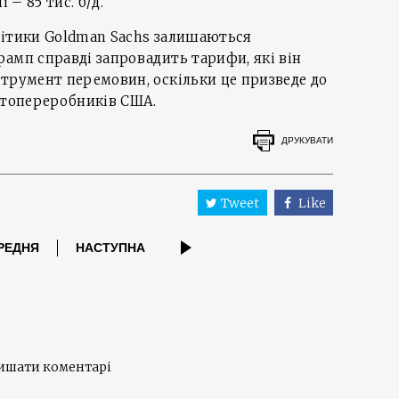
 – 85 тис. б/д.
літики Goldman Sachs залишаються
амп справді запровадить тарифи, які він
трумент перемовин, оскільки це призведе до
афтопереробників США.
ДРУКУВАТИ
Tweet
Like
РЕДНЯ
НАСТУПНА
лишати коментарі