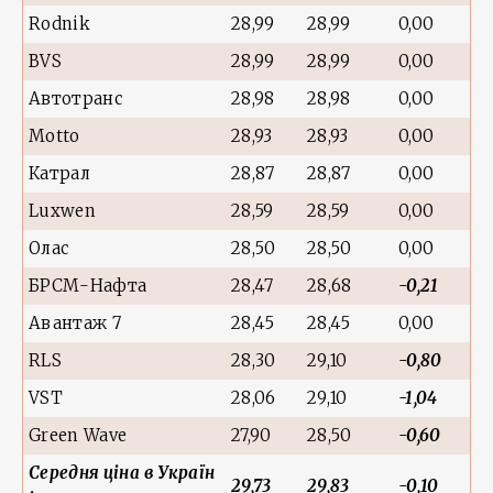
Rodnik
28,99
28,99
0,00
BVS
28,99
28,99
0,00
Автотранс
28,98
28,98
0,00
Motto
28,93
28,93
0,00
Катрал
28,87
28,87
0,00
Luxwen
28,59
28,59
0,00
Олас
28,50
28,50
0,00
БРСМ-Нафта
28,47
28,68
-0,21
Авантаж 7
28,45
28,45
0,00
RLS
28,30
29,10
-0,80
VST
28,06
29,10
-1,04
Green Wave
27,90
28,50
-0,60
Середня ціна в Україн
29,73
29,83
-0,10