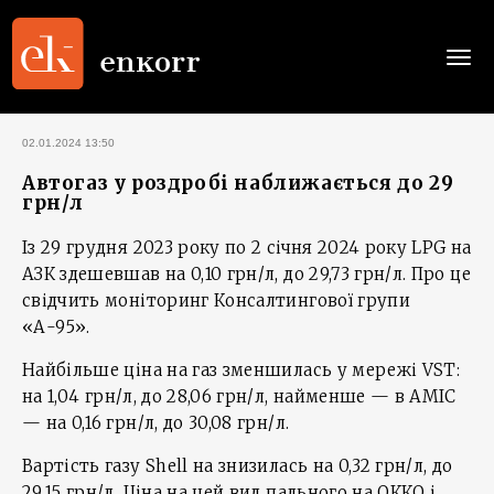
Togg
navi
02.01.2024 13:50
Автогаз у роздробі наближається до 29
грн/л
Із 29 грудня 2023 року по 2 січня 2024 року LPG на
АЗК здешевшав на 0,10 грн/л, до 29,73 грн/л. Про це
свідчить моніторинг Консалтингової групи
«А-95».
Найбільше ціна на газ зменшилась у мережі VST:
на 1,04 грн/л, до 28,06 грн/л, найменше — в АМІС
— на 0,16 грн/л, до 30,08 грн/л.
Вартість газу Shell на знизилась на 0,32 грн/л, до
29,15 грн/л. Ціна на цей вид пального на ОККО і