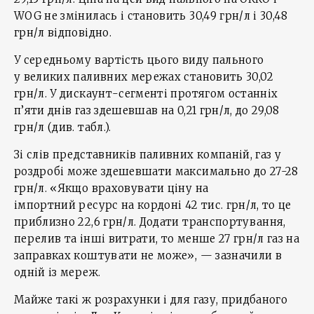
WOG не змінилась і становить 30,49 грн/л і 30,48
грн/л відповідно.
У середньому вартість цього виду пального
у великих паливних мережах становить 30,02
грн/л. У дискаунт-сегменті протягом останніх
п’яти днів газ здешевшав на 0,21 грн/л, до 29,08
грн/л (див. табл.).
Зі слів представників паливних компаній, газ у
роздробі може здешевшати максимально до 27-28
грн/л. «Якщо враховувати ціну на
імпортний ресурс на кордоні 42 тис. грн/л, то це
приблизно 22,6 грн/л. Додати транспортування,
перелив та інші витрати, то менше 27 грн/л газ на
заправках коштувати не може», — зазначили в
одній із мереж.
Майже такі ж розрахунки і для газу, придбаного