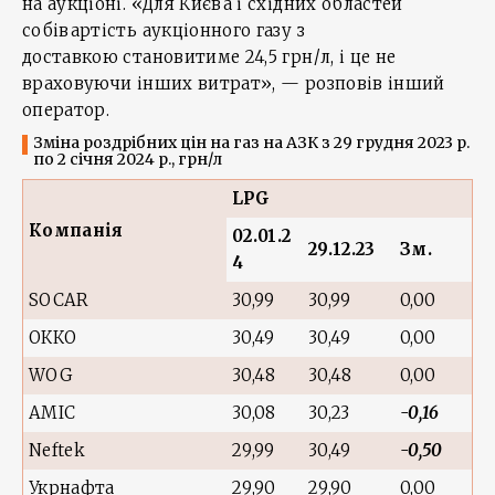
на аукціоні. «Для Києва і східних областей
собівартість аукціонного газу з
доставкою становитиме 24,5 грн/л, і це не
враховуючи інших витрат», — розповів інший
оператор.
Зміна роздрібних цін на газ на АЗК з 29 грудня 2023 р.
по 2 січня 2024 р., грн/л
LPG
Компанія
02.01.2
29.12.23
Зм.
4
SOCAR
30,99
30,99
0,00
ОККО
30,49
30,49
0,00
WOG
30,48
30,48
0,00
AMIC
30,08
30,23
-0,16
Neftek
29,99
30,49
-0,50
Укрнафта
29,90
29,90
0,00