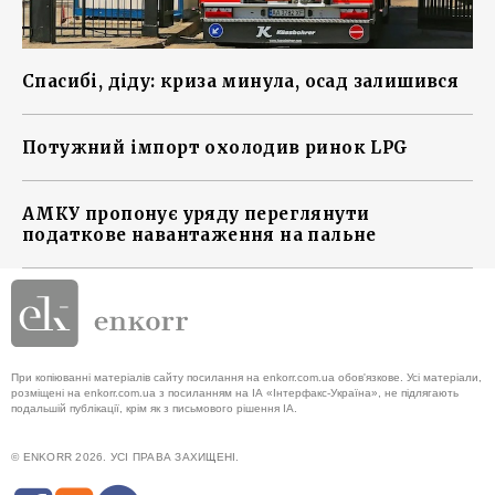
Спасибі, діду: криза минула, осад залишився
Потужний імпорт охолодив ринок LPG
АМКУ пропонує уряду переглянути
податкове навантаження на пальне
При копіюванні матеріалів сайту посилання на enkorr.com.ua обов'язкове. Усі матеріали,
розміщені на enkorr.com.ua з посиланням на ІА «Інтерфакс-Україна», не підлягають
подальшій публікації, крім як з письмового рішення ІА.
© ENKORR 2026. УСІ ПРАВА ЗАХИЩЕНІ.