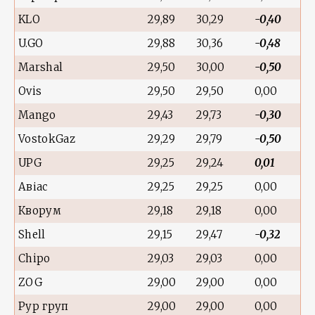
KLO
29,89
30,29
-0,40
U.GO
29,88
30,36
-0,48
Marshal
29,50
30,00
-0,50
Ovis
29,50
29,50
0,00
Mango
29,43
29,73
-0,30
VostokGaz
29,29
29,79
-0,50
UPG
29,25
29,24
0,01
Авіас
29,25
29,25
0,00
Кворум
29,18
29,18
0,00
Shell
29,15
29,47
-0,32
Chipo
29,03
29,03
0,00
ZOG
29,00
29,00
0,00
Рур груп
29,00
29,00
0,00