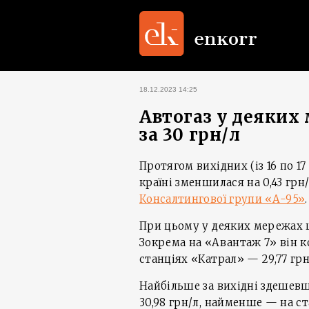
18.12.2023 14:25
Автогаз у деяких
за 30 грн/л
Протягом вихідних (із 16 по 17
країні зменшилася на 0,43 грн/
Консалтингової групи «А-95»
.
При цьому у деяких мережах ц
Зокрема на «Авантаж 7» він ко
станціях «Катрал» — 29,77 грн
Найбільше за вихідні здешевша
30,98 грн/л, найменше — на ста