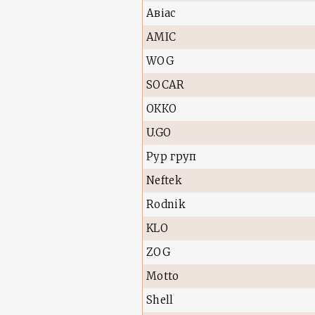
Авіас
AMIC
WOG
SOCAR
ОККО
U.GO
Рур груп
Neftek
Rodnik
KLO
ZOG
Motto
Shell