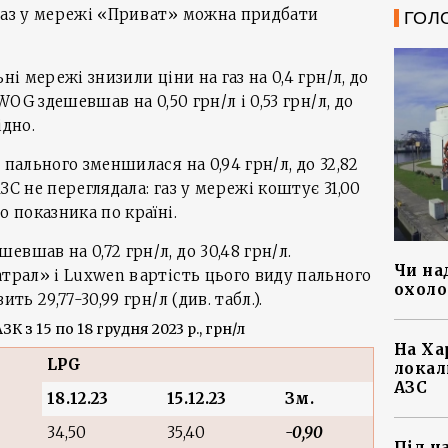
 газ у мережі «Приват» можна придбати
ГОЛ
ні мережі знизили ціни на газ на 0,4 грн/л, до
 WOG здешевшав на 0,50 грн/л і 0,53 грн/л, до
ідно.
 пального зменшилася на 0,94 грн/л, до 32,82
ЗС не переглядала: газ у мережі коштує 31,00
о показника по країні.
вшав на 0,72 грн/л, до 30,48 грн/л.
Чи на
атрал» і Luxwen вартість цього виду пального
охоло
ть 29,77-30,99 грн/л (див. табл.).
ЗК з 15 по 18 грудня 2023 р., грн/л
На Ха
LPG
локал
АЗС
18.12.23
15
.12.23
Зм.
34,50
35,40
-0,90
Під ч