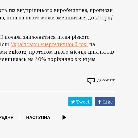
ують газ внутрішнього виробництва, прогнози
лів, ціна на нього може зменшитися до 25 грн/
ЗК почала знижуватися після різкого
іоні
Української енергетичної біржі
на
ками
enkorr
, протягом цього місяця ціна на газ
меншилась на 40% порівняно з кінцем
ДРУКУВАТИ
Tweet
Like
РЕДНЯ
НАСТУПНА