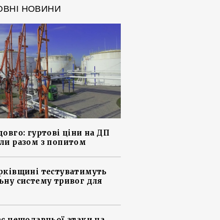
ОВНІ НОВИНИ
довго: гуртові ціни на ДП
ли разом з попитом
рківщині тестуватимуть
ьну систему тривог для
ас нещодавньої атаки на