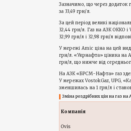
Зазначимо, що через додаток
за 33,49 грн/л.
За цей період великі національ
32,44 грн/л. Газ на АЗК ОККО і
32,99 грн/л і 32,98 грн/л відпов
У мережі Аmic ціна на цей вид
грн/л. «Укрнафта» ціника на А
грн/л, що нижче від середньог
На АЗК «БРСМ-Нафта» газ здеше
У мережах VostokGaz, UPG, «К
зменшилась на 1 грн/л і станови
Зміна роздрібних цін на газ на А
Компанія
Ovis