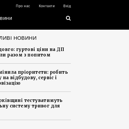
Про нас
Контакти
Вхід
вини
ЛИВІ НОВИНИ
довго: гуртові ціни на ДП
ли разом з попитом
мінила пріоритети: робить
 на відбудову, сервіс і
візацію
рківщині тестуватимуть
ьну систему тривог для