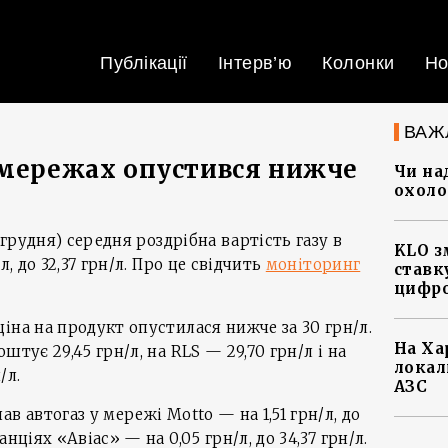
Публікації
Інтерв’ю
Колонки
Но
ВАЖ
 мережах опустився нижче
Чи на
охоло
 грудня) середня роздрібна вартість газу в
KLO з
л, до 32,37 грн/л. Про це свідчить
моніторинг
ставку
цифро
іна на продукт опустилася нижче за 30 грн/л.
На Ха
штує 29,45 грн/л, на RLS — 29,70 грн/л і на
локал
/л.
АЗС
в автогаз у мережі Motto — на 1,51 грн/л, до
нціях «Aвіас» — на 0,05 грн/л, до 34,37 грн/л.