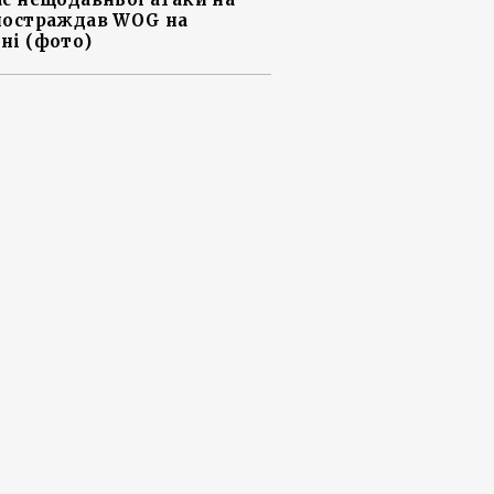
постраждав WOG на
ні (фото)