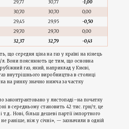
29,77
30,77
-1,00
30,70
30,70
0,00
29,45
29,95
-0,50
29,70
29,70
0,00
32,37
32,79
-0,43
, що середня ціна на газ у країні на кінець
н/л. Вони пояснюють це тим, що основна
рубіжний газ, який, наприклад у Києві,
 газ внутрішнього виробництва в столиці
тка на ринку значно нижча за частку
уло законтрактовано у листопаді–на початку
оні в середньому становить 42 тис. грн/т, це
і т.д.. Нові, більш дешеві партії імпортного
не раніше, ніж у січні», — зазначили в одній