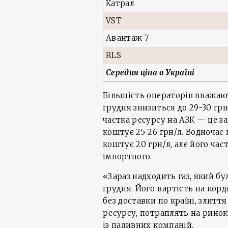
Катрал
VST
Авантаж 7
RLS
Середня ціна в Україні
Більшість операторів вважають
грудня знизиться до 29-30 гр
частка ресурсу на АЗК — це за
коштує 25-26 грн/л. Водночас
коштує 20 грн/л, але його час
імпортного.
«Зараз надходить газ, який б
грудня. Його вартість на корд
без доставки по країні, злиття 
ресурсу, потраплять на ринок 
із паливних компаній.