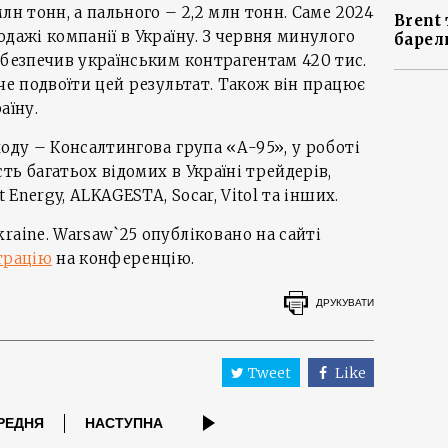
лн тонн, а пального – 2,2 млн тонн. Саме 2024
Brent 
дажі компанії в Україну. З червня минулого
барел
абезпечив українським контрагентам 420 тис.
оче подвоїти цей результат. Також він працює
аїну.
ходу – Консалтингова група «А-95», у роботі
ть багатьох відомих в Україні трейдерів,
t Energy, ALKAGESTA, Socar, Vitol та інших.
raine. Warsaw`25 опубліковано на сайті
трацію
на конференцію.
ДРУКУВАТИ
Tweet
Like
РЕДНЯ
НАСТУПНА