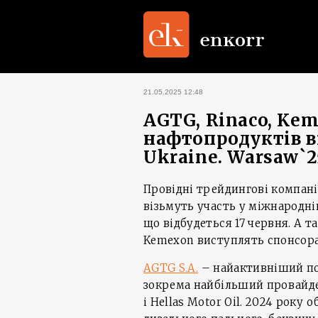
21.05.2025 12:48
AGTG, Rinaco, Ke
нафтопродуктів в
Ukraine. Warsaw`2
Провідні трейдингові компані
візьмуть участь у міжнародні
що відбудеться 17 червня. А та
Kemexon виступлять спонсора
AGTG S.A.
– найактивніший по
зокрема найбільший провайдер
і Hellas Motor Oil. 2024 року 