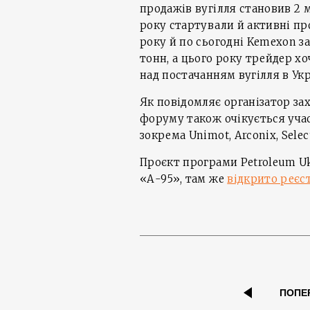
продажів вугілля становив 2 м
року стартували й активні про
року й по сьогодні Kemexon з
тонн, а цього року трейдер х
над постачанням вугілля в Укр
Як повідомляє організатор за
форуму також очікується учас
зокрема Unimot, Arconix, Selec
Проєкт програми Petroleum Uk
«А-95», там же
відкрито реєс
ПОПЕ