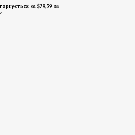
торгується за $79,59 за
ь