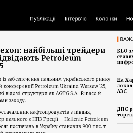
Публікації
Інтерв’ю
Колонки
Но
ВАЖ
mexon: найбільші трейдери
KLO з
ідвідають Petroleum
ставку
цифро
5
ї із забезпечення пальним українського ринку
На Ха
локал
й конференції Petroleum Ukraine. Warsaw`25,
АЗС
кі відомі структури як AGTG S.A., Rinaco й
ми заходу.
ДПС р
стачальник нафтопродуктів з півдня,
торгі
 пального з НПЗ Греції – Hellenic Petroleum
обсяг постачань в Україну становив 900 тис. т