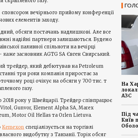
й скрапленого газу.
ГОЛ
ть спонсором вечірнього прийому конференції
чових елементів заходу.
дний, обсяги постачань надлишкові. Але все
равжні надійні партнери залишаються. Будемо
аїнської паливної спільноти на вечірці
 – каже засновник AGTG SA Євген Свирський.
й трейдер, який дебютував на Petroleum
Останні три роки компанія приростає за
очному році очікує на обсяги у 700 тис. т
На Ха
пленого газу.
локал
АЗС
о 2018 року у Швейцарії. Трейдер співпрацює
itol, Gunvor, Element Alpha SA, Marex
Під ч
leum, Motor Oil Hellas та Orlen Lietuva.
Київ 
Оболо
р
Kemexon
спеціалізується на торгівлі
ласного видобутку з Танзанії. Торік обсяг