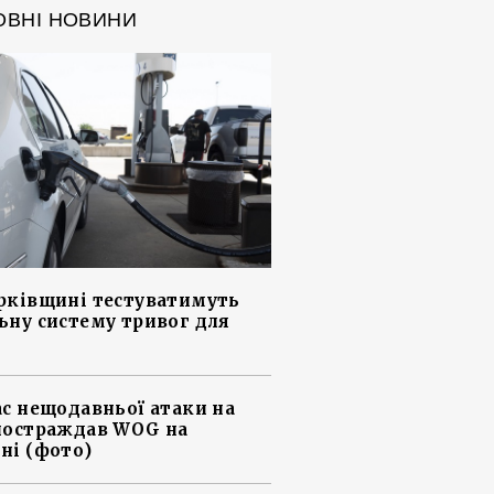
ОВНІ НОВИНИ
рківщині тестуватимуть
ьну систему тривог для
ас нещодавньої атаки на
постраждав WOG на
ні (фото)