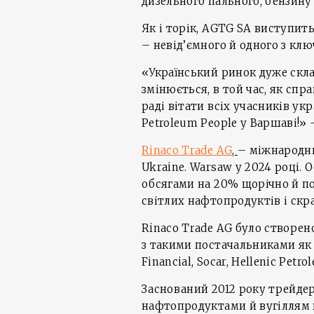
дизельного пального, бензину 
Як і торік, AGTG SA виступи
– невід’ємного й одного з клю
«Український ринок дуже скла
змінюється, в той час, як сп
раді вітати всіх учасників укр
Petroleum People у Варшаві!»
Rinaco Trade AG
,
– міжнародни
Ukraine. Warsaw у 2024 році. 
обсягами на 20% щорічно й пот
світлих нафтопродуктів і скра
Rinaco Trade AG було створен
з такими постачальниками як V
Financial, Socar, Hellenic Petro
Заснований 2012 року трейде
нафтопродуктами й вугіллям в