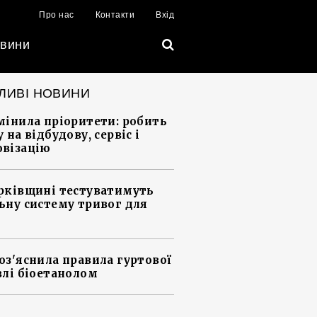
Про нас
Контакти
Вхід
вини
ЛИВІ НОВИНИ
мінила пріоритети: робить
 на відбудову, сервіс і
візацію
рківщині тестуватимуть
ьну систему тривог для
оз'яснила правила гуртової
влі біоетанолом