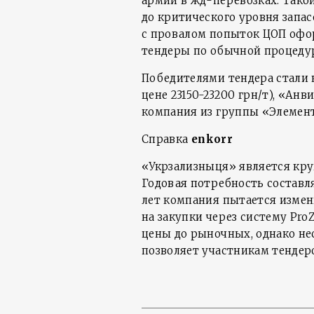
армии в жд-перевозках. Тако
до критического уровня запас
с провалом попыток ЦОП офо
тендеры по обычной процеду
Победителями тендера стали 
цене 23150-23200 грн/т), «Анви
компания из группы «Элемент» 
Справка
enkorr
«Укрзализныця» является кр
Годовая потребность составля
лет компания пытается измен
на закупки через систему Pro
цены до рыночных, однако н
позволяет участникам тендер