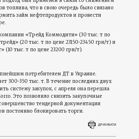
й подход был применен в связи со снижением
ов топлива, что в свою очередь было связано
рмить займ нефтепродуктов и провести
ре.
компании «Трейд Коммодити» (30 тыс. т по
трейд» (20 тыс. т по цене 23150-23450 грн/т) и
(10 тыс. т по цене 23200 грн/т).
упнейшим потребителем ДТ в Украине.
ет 300-350 тыс. т. В течение последних двух
ить систему закупок, с апреля она перешла
Zorro. Это позволило снизить закупочные
есовершенство тендерной документации
ов постоянно блокировать торги.
ДРУКУВАТИ