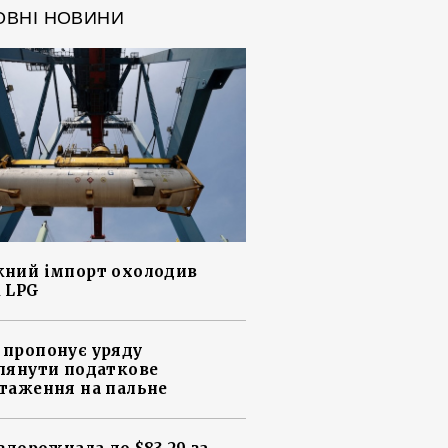
ОВНІ НОВИНИ
ний імпорт охолодив
 LPG
пропонує уряду
лянути податкове
таження на пальне