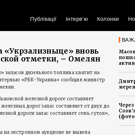
Публікації
Інтерв’ю
Колонки
Но
ВАЖ
а «Укрзализныце» вновь
Масов
ской отметки, – Омелян
пошко
актив
 запасов дизельного топлива хватит на
 интервью «РБК-Украина» сообщил министр
Дмитр
мелян.
мереж
Львовской железной дороге составляет
Через
 железных дорог запас составляет от двух до
Слов’
лезной дороги запас составляет семь суток»,
(фото
ва на экстренном аукционе не вывела