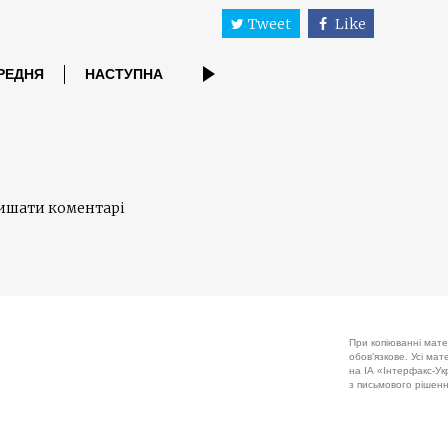
Tweet
Like
РЕДНЯ
НАСТУПНА
лишати коментарі
При копіюванні мате
обов'язкове. Усі ма
на ІА «Інтерфакс-Укр
з письмового рішенн