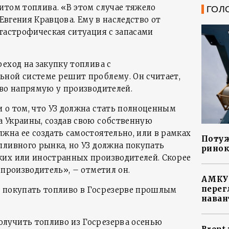
итом топлива. «В этом случае тяжело
ГОЛ
 Евгения Кравцова. Ему в наследство от
атастрофическая ситуация с запасами
еход на закупку топлива с
ной системе решит проблему. Он считает,
иво напрямую у производителей.
 о том, что УЗ должна стать полноценным
 Украины, создав свою собственную
жна ее создать самостоятельно, или в рамках
Потуж
пливного рынка, но УЗ должна покупать
ринок
ких или иностранных производителей. Скорее
 производитель», – отметил он.
АМКУ 
перег
 покупать топливо в Госрезерве прошлым
наван
лучить топливо из Госрезерва осенью