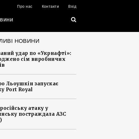
Про нас
Контакти
Вхід
вини
ЛИВІ НОВИНИ
аний удар по «Укрнафті»:
джено сім виробничих
ів
о Льоушкін запускає
у Port Royal
 російську атаку у
янську постраждала АЗС
)