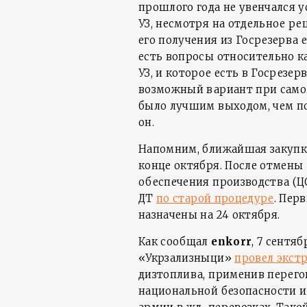
прошлого года не увенчался у
УЗ, несмотря на отдельное ре
его получения из Госрезерва 
есть вопросы относительно к
УЗ, и которое есть в Госрезер
возможный вариант при само
было лучшим выходом, чем по
он.
Напомним, ближайшая закупка
конце октября. После отмены
обеспечения производства (ЦО
ДТ
по старой процедуре
. Пер
назначены на 24 октября.
Как сообщал
enkorr
, 7 сентя
«Укрзализныци»
провел экст
дизтоплива, применив перег
национальной безопасности 