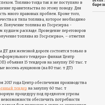
Brent
спехом. Топливо тогда так и не поступило в
барел
шение правительства по этому поводу. Для
есть много правовых проблем. Кроме того,
ачества и типа топлива, которое необходимо
ве. Получение топлива из Госрезерва -
м худшем раскладе. Проведение переговоров
лучение топлива из Госрезерва», – отметил
 ДТ для железной дороги состоится только в
 «формульного тендера» филиал Центр
П) объявил 15 тендеров на закупку 150 тыс. т
вые восемь аукционов (на 80 тыс. т ДТ)
бря 2017 года Центр обеспечения производства
ренный тендер
на закупку 60 тыс. т
оворную процедуру под предлогом угрозы
и невозможности обеспечить потребности