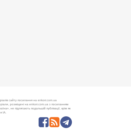
ріалів сайту посилання на enkorr.com.ua
теріали, розміщені на enkorr.com.ua з посиланням
аїна», не підлягають подальшій публікації, крім як
я ІА.