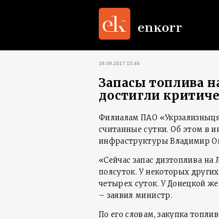
28.09.2017 15:46
Запасы топлива н
достигли критиче
Филиалам ПАО «Укрзализныця»
считанные сутки. Об этом в
инфраструктуры Владимир О
«Сейчас запас дизтоплива на 
полсуток. У некоторых других
четырех суток. У Донецкой же
– заявил министр.
По его словам, закупка топли