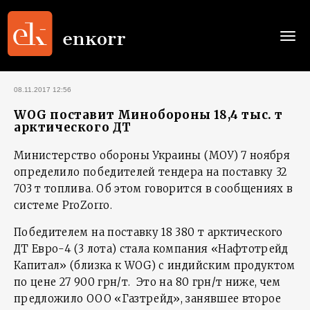
Togg
navi
08.11.2017 12:56
WOG поставит Минобороны 18,4 тыс. т
арктического ДТ
Министерство обороны Украины (МОУ) 7 ноября
определило победителей тендера на поставку 32
703 т топлива. Об этом говорится в сообщениях в
системе ProZorro.
Победителем на поставку 18 380 т арктического
ДТ Евро-4 (3 лота) стала компания «Нафтотрейд
Капитал» (близка к WOG) с индийским продуктом
по цене 27 900 грн/т. Это на 80 грн/т ниже, чем
предложило ООО «Газтрейд», занявшее второе