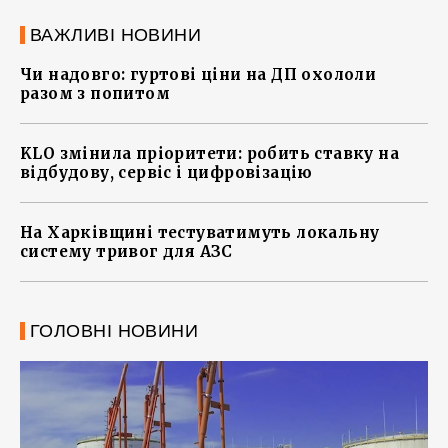
ВАЖЛИВІ НОВИНИ
Чи надовго: гуртові ціни на ДП охололи
разом з попитом
KLO змінила пріоритети: робить ставку на
відбудову, сервіс і цифровізацію
На Харківщині тестуватимуть локальну
систему тривог для АЗС
ГОЛОВНІ НОВИНИ