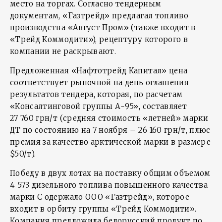
место на торгах. Согласно тендерным
документам, «Газтрейд» предлагал топливо
производства «Август Пром» (также входит в
«Трейд Коммодити»), рецептуру которого в
компании не раскрывают.
Предложенная «Нафтотрейд Капитал» цена
соответствует рыночной на день оглашения
результатов тендера, которая, по расчетам
«Консалтинговой группы А-95», составляет
27 760 грн/т (средняя стоимость «летней» марки
ДТ по состоянию на 7 ноября – 26 160 грн/т, плюс
премия за качество арктической марки в размере
$50/т).
Победу в двух лотах на поставку общим объемом
4 573 дизельного топлива повышенного качества
марки C одержало ООО «Газтрейд», которое
входит в орбиту группы «Трейд Коммодити».
Компания предложила белорусский продукт по