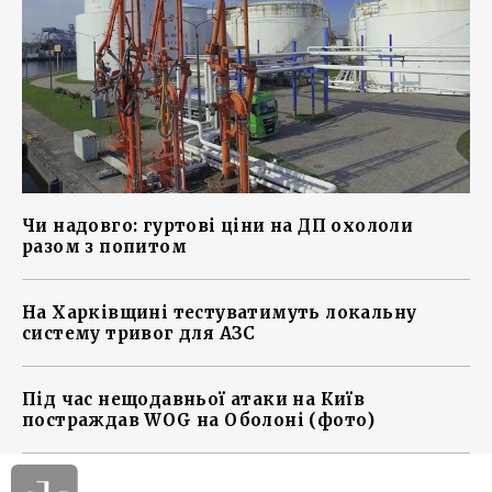
Чи надовго: гуртові ціни на ДП охололи
разом з попитом
На Харківщині тестуватимуть локальну
систему тривог для АЗС
Під час нещодавньої атаки на Київ
постраждав WOG на Оболоні (фото)