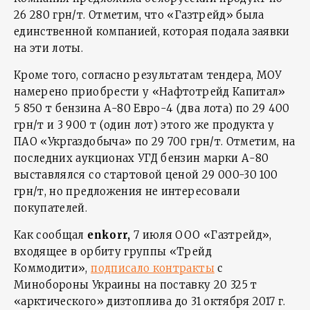
26 280 грн/т. Отметим, что «Газтрейд» была
единственной компанией, которая подала заявки
на эти лоты.
Кроме того, согласно результатам тендера, МОУ
намерено приобрести у «Нафтотрейд Капитал»
5 850 т бензина А-80 Евро-4 (два лота) по 29 400
грн/т и 3 900 т (один лот) этого же продукта у
ПАО «Укргаздобыча» по 29 700 грн/т. Отметим, на
последних аукционах УГД бензин марки А-80
выставлялся со стартовой ценой 29 000-30 100
грн/т, но предложения не интересовали
покупателей.
Как сообщал
enkorr
,
7 июля ООО «Газтрейд»,
входящее в орбиту группы «Трейд
Коммодити»,
подписало контракты
с
Минобороны Украины на поставку 20 325 т
«арктического» дизтоплива до 31 октября 2017 г.