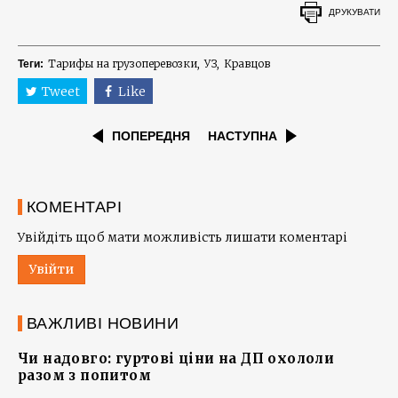
ДРУКУВАТИ
Тарифы на грузоперевозки
УЗ
Кравцов
Теги:
Tweet
Like
ПОПЕРЕДНЯ
НАСТУПНА
КОМЕНТАРІ
Увійдіть щоб мати можливість лишати коментарі
Увійти
ВАЖЛИВІ НОВИНИ
Чи надовго: гуртові ціни на ДП охололи
разом з попитом