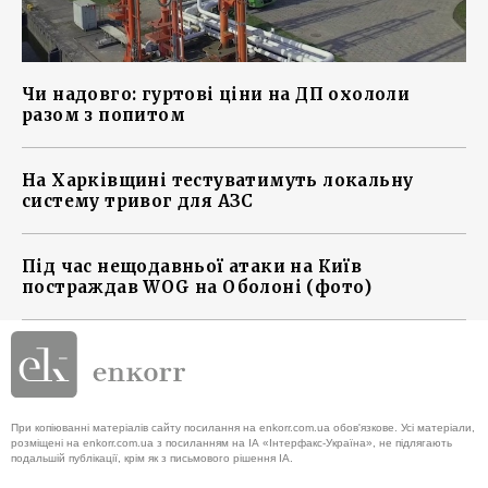
Чи надовго: гуртові ціни на ДП охололи
разом з попитом
На Харківщині тестуватимуть локальну
систему тривог для АЗС
Під час нещодавньої атаки на Київ
постраждав WOG на Оболоні (фото)
При копіюванні матеріалів сайту посилання на enkorr.com.ua обов'язкове. Усі матеріали,
розміщені на enkorr.com.ua з посиланням на ІА «Інтерфакс-Україна», не підлягають
подальшій публікації, крім як з письмового рішення ІА.