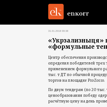
31.01.2018 09:38
«Укрзализныця» 
«формульные тен
Центр обеспечения производс
определил победителей трех т
применением формульного рас
тыс. т ДТ по обычной процед
торгов на площадке ProZorro.
По двум тендерам (по 20 тыс
ценообразования победу оде
расчётную цену на день провед