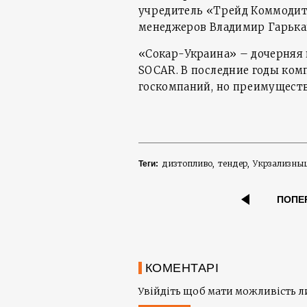
учредитель «Трейд Коммодити
менеджеров Владимир Гарька
«Сокар-Украина» – дочерняя
SOCAR. В последние годы ком
госкомпаний, но преимущест
дизтопливо
тендер
Укрзализны
Теги:
ПОПЕ
КОМЕНТАРІ
Увійдіть щоб мати можливість 