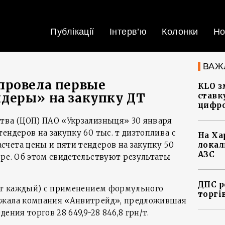
Публікації
Інтерв’ю
Колонки
Но
ВАЖ
провела первые
KLO з
деры» на закупку ДТ
ставку
цифро
тва (ЦОП) ПАО «Укрзализныця» 30 января
ендеров на закупку 60 тыс. т дизтоплива с
На Ха
чета цены и пяти тендеров на закупку 50
локал
АЗС
уре. Об этом свидетельствуют результаты
ДПС р
. т каждый) с применением формульного
торгі
ржала компания «Анвитрейд», предложившая
ения торгов 28 649,9-28 846,8 грн/т.