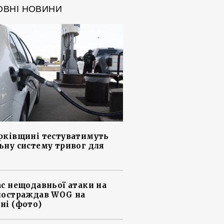
ОВНІ НОВИНИ
рківщині тестуватимуть
ьну систему тривог для
ас нещодавньої атаки на
постраждав WOG на
ні (фото)