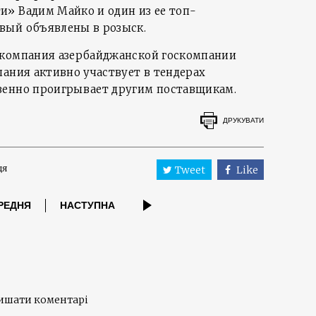
» Вадим Майко и один из ее топ-
вый объявлены в розыск.
 компания азербайджанской госкомпании
пания активно участвует в тендерах
венно проигрывает другим поставщикам.
ДРУКУВАТИ
ця
Tweet
Like
РЕДНЯ
НАСТУПНА
лишати коментарі