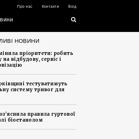
Про нас
Контакти
Вхід
вини
ЛИВІ НОВИНИ
мінила пріоритети: робить
 на відбудову, сервіс і
візацію
рківщині тестуватимуть
ьну систему тривог для
оз'яснила правила гуртової
влі біоетанолом