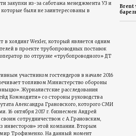
ести закупки из-за саботажа менеджмента УЗ и
Brent 
 которые были не заинтересованы в
барел
 в холдинг Wexler, который является одним
телей в проекте трубопроводных поставок
 оператор по отгрузке «трубопроводного» ДТ
ивным участником гостендеров в начале 2016
еспечивает топливом Министерство обороны
изныцю». Журналистские расследования
ейд Коммодити» со стороны руководства
путата Александра Грановского, которого СМИ
. 16 октября 2017 г. бизнесмен Андрей
 своим сотрудничеством с А.Грановским,
 из инвесторов» этой компании. Вторым
имир Трофименко. На данный момент