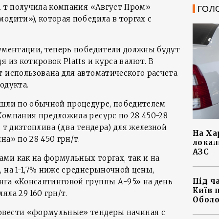
с. т получила компания «Август Пром»
ГОЛ
одити»), которая победила в торгах с
.
кументации, теперь победители должны будут
я из котировок Platts и курса валют. В
т использована для автоматического расчета
одукта.
ошли по обычной процедуре, победителем
Компания предложила ресурс по 28 450-28
. т дизтоплива (два тендера) для железной
На Ха
на» по 28 450 грн/т.
локал
АЗС
ми как на формульных торгах, так и на
 на 1-1,7% ниже среднерыночной цены,
Під ч
га «Консалтинговой группы А-95» на день
Київ 
яла 29 160 грн/т.
Оболо
овести «формульные» тендеры начиная с