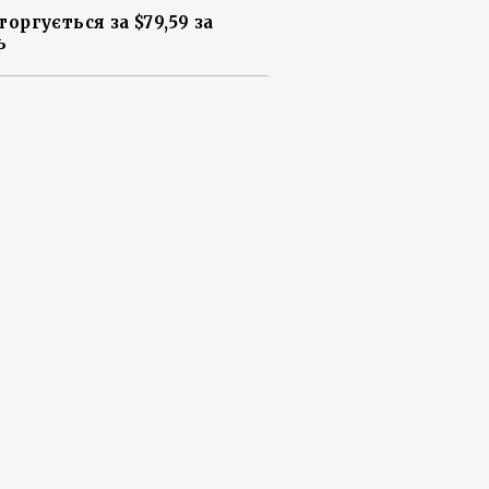
торгується за $79,59 за
ь