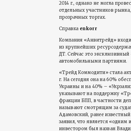
2014 г., однако не могла пров
отдельных участников рынка,
прозрачных торгах.
Справка
enkorr
Компания «Анвитрейд» входит
из крупнейших ресурсодержа
ДТ. Сейчас это эксклюзивный
автомобильными партиями.
«Трейд Коммодити» стала акт
г. На сегодня она на 60% об
Украины и на 40% – «Укрзал
указывают на поддержку «Тр
фракции БПП, в частности де
называют смотрящим за судами
Адамовский, ранее известный
заявил, что является «одним
инвестором был назван Влад