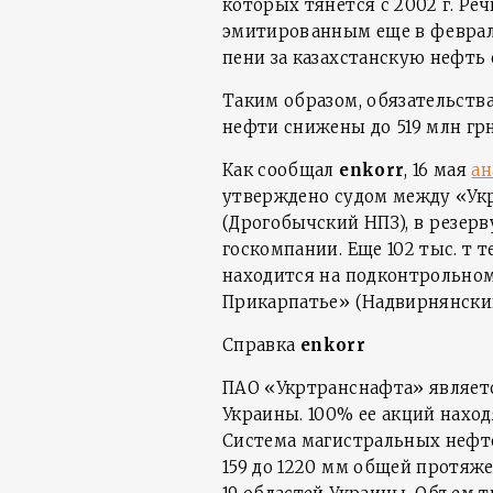
которых тянется с 2002 г. Речь
эмитированным еще в феврале 
пени за казахстанскую нефть о
Таким образом, обязательств
нефти снижены до 519 млн грн
Как сообщал
enkorr
, 16 мая
ан
утверждено судом между «Ук
(Дрогобычский НПЗ), в резерв
госкомпании. Еще 102 тыс. т
находится на подконтрольно
Прикарпатье» (Надвирнянский
Справка
enkorr
ПАО «Укртранснафта» являет
Украины. 100% ее акций нахо
Система магистральных нефт
159 до 1220 мм общей протяж