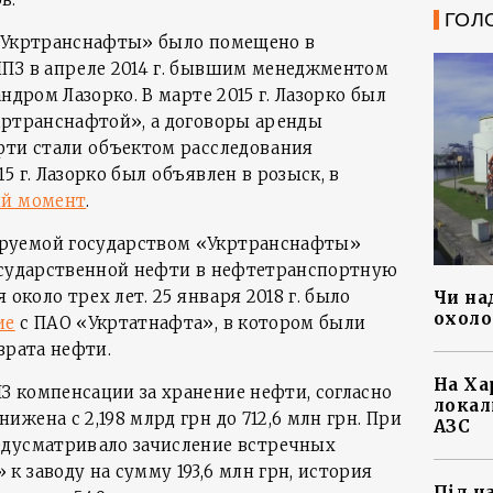
ГОЛ
Укртранснафты» было помещено в
ПЗ в апреле 2014 г. бывшим менеджментом
ндром Лазорко. В марте 2015 г. Лазорко был
кртранснафтой», а договоры аренды
фти стали объектом расследования
5 г. Лазорко был объявлен в розыск, в
ий момент
.
руемой государством «Укртранснафты»
осударственной нефти в нефтетранспортную
 около трех лет. 25 января 2018 г. было
Чи на
охоло
ие
с ПАО «Укртатнафта», в котором были
врата нефти.
На Ха
 компенсации за хранение нефти, согласно
локал
жена с 2,198 млрд грн до 712,6 млн грн. При
АЗС
едусматривало зачисление встречных
 заводу на сумму 193,6 млн грн, история
Під ч