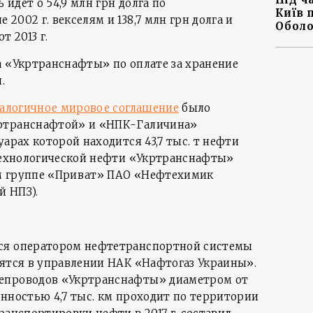
 идет о 54,9 млн грн долга по
Київ 
2002 г. векселям и 138,7 млн грн долга и
Оболо
т 2013 г.
а «Укртранснафты» по оплате за хранение
.
алогичное мировое соглашение
было
ртранснафтой» и «НПК-Галичина»
уарах которой находится 43,7 тыс. т нефти
 технологической нефти «Укртранснафты»
м группе «Приват» ПАО «Нефтехимик
 НПЗ).
ся оператором нефтетранспортной системы
дятся в управлении НАК «Нафтогаз Украины».
епроводов «Укртранснафты» диаметром от
енностью 4,7 тыс. км проходит по территории