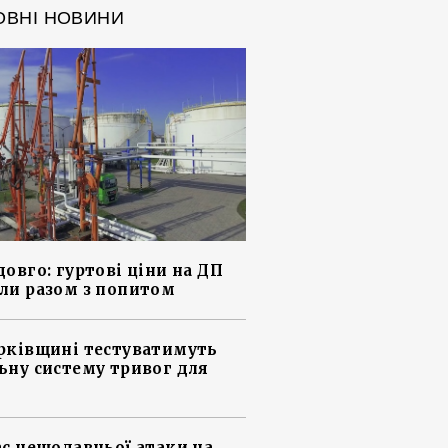
ОВНІ НОВИНИ
довго: гуртові ціни на ДП
ли разом з попитом
рківщині тестуватимуть
ьну систему тривог для
ас нещодавньої атаки на