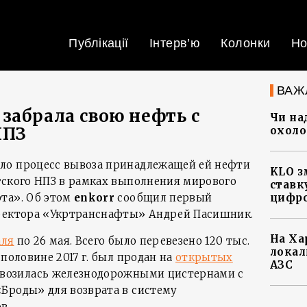
Публікації
Інтерв’ю
Колонки
Но
ВАЖ
забрала свою нефть с
Чи на
НПЗ
охоло
ло процесс вывоза принадлежащей ей нефти
KLO з
гского НПЗ в рамках выполнения мирового
ставку
та». Об этом
enkorr
сообщил первый
цифро
иректора «Укртранснафты» Андрей Пасишник.
На Ха
аля
по 26 мая. Всего было перевезено 120 тыс.
локал
 половине 2017 г. был продан на
открытых
АЗС
евозилась железнодорожными цистернами с
Броды» для возврата в систему
в.