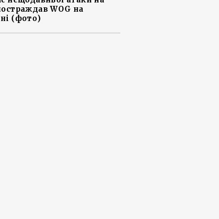
постраждав WOG на
ні (фото)