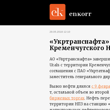
29.05.2018 12:10
«Укртранснафта» 
Кременчугского 
АО «Укртранснафта» заверши
Urals с территории Кременчу
соглашения с ПАО «Укртатнаф
заместитель генерального д
Вывоз нефти длился
с 9 февр
т, остальной объем во второй
биржевых торгах
. Нефть пер
территории НПЗ на станцию «
магистральных нефтепроводо