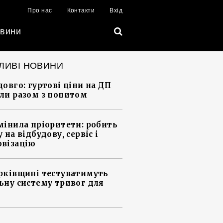
Про нас
Контакти
Вхід
вини
ЛИВІ НОВИНИ
довго: гуртові ціни на ДП
ли разом з попитом
мінила пріоритети: робить
 на відбудову, сервіс і
візацію
рківщині тестуватимуть
ьну систему тривог для