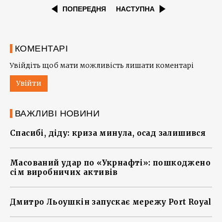
ПОПЕРЕДНЯ
НАСТУПНА
КОМЕНТАРІ
Увійдіть щоб мати можливість лишати коментарі
Увійти
ВАЖЛИВІ НОВИНИ
Спасибі, діду: криза минула, осад залишився
Масований удар по «Укрнафті»: пошкоджено
сім виробничих активів
Дмитро Льоушкін запускає мережу Port Royal