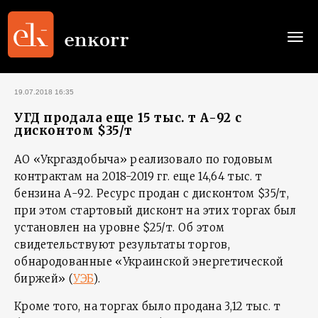
Togg
navi
19.07.2018 16:35
УГД продала еще 15 тыс. т А-92 с
дисконтом $35/т
АО «Укргаздобыча» реализовало по годовым
контрактам на 2018-2019 гг. еще 14,64 тыс. т
бензина А-92. Ресурс продан с дисконтом $35/т,
при этом стартовый дисконт на этих торгах был
установлен на уровне $25/т. Об этом
свидетельствуют результаты торгов,
обнародованные «Украинской энергетической
биржей» (
УЭБ
).
Кроме того, на торгах было продана 3,12 тыс. т