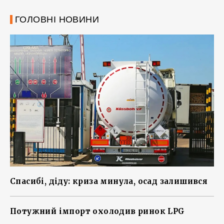
ГОЛОВНІ НОВИНИ
Спасибі, діду: криза минула, осад залишився
Потужний імпорт охолодив ринок LPG