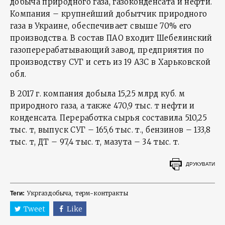
добыча природного газа, газоконденсата и нефти.
Компания – крупнейший добытчик природного
газа в Украине, обеспечивает свыше 70% его
производства. В состав ПАО входит Шебелинский
газоперерабатывающий завод, предприятия по
производству СУГ и сеть из 19 АЗС в Харьковской
обл.
В 2017 г. компания добыла 15,25 млрд куб. м
природного газа, а также 470,9 тыс. т нефти и
конденсата. Переработка сырья составила 510,25
тыс. т, выпуск СУГ – 165,6 тыс. т., бензинов – 133,8
тыс. т, ДТ – 97,4 тыс. т, мазута – 34 тыс. т.
ДРУКУВАТИ
Укргаздобыча
терм-контракты
Теги:
Tweet
Like