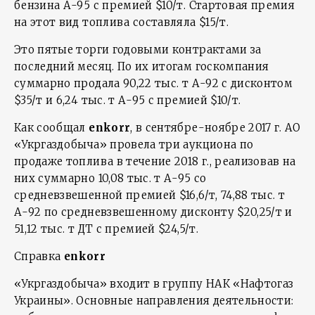
бензина А-95 с премией $10/т. Стартовая премия
на этот вид топлива составляла $15/т.
Это пятые торги годовыми контрактами за
последний месяц. По их итогам госкомпания
суммарно продала 90,22 тыс. т А-92 с дисконтом
$35/т и 6,24 тыс. т А-95 с премией $10/т.
Как сообщал
enkorr
, в сентябре-ноябре 2017 г. АО
«Укргаздобыча» провела три аукциона по
продаже топлива в течение 2018 г., реализовав на
них суммарно 10,08 тыс. т А-95 со
средневзвешенной премией $16,6/т, 74,88 тыс. т
А-92 по средневзвешенному дисконту $20,25/т и
51,12 тыс. т ДТ с премией $24,5/т.
Справка
enkorr
«Укргаздобыча» входит в группу НАК «Нафтогаз
Украины». Основные направления деятельности: