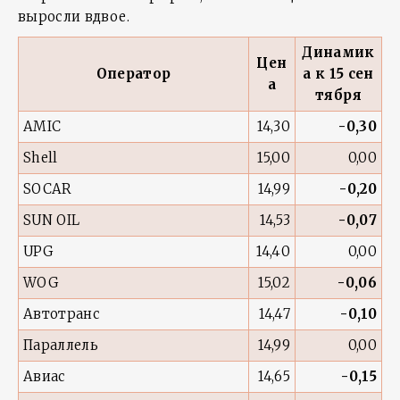
выросли вдвое.
Динамик
Цен
Оператор
а к 15 сен
а
тября
AMIC
14,30
-0,30
Shell
15,00
0,00
SOCAR
14,99
-0,20
SUN OIL
14,53
-0,07
UPG
14,40
0,00
WOG
15,02
-0,06
Автотранс
14,47
-0,10
Параллель
14,99
0,00
Авиас
14,65
-0,15