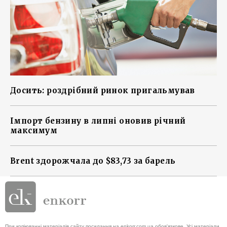
Досить: роздрібний ринок пригальмував
Імпорт бензину в липні оновив річний
максимум
Brent здорожчала до $83,73 за барель
При копіюванні матеріалів сайту посилання на enkorr.com.ua обов'язкове. Усі матеріали,