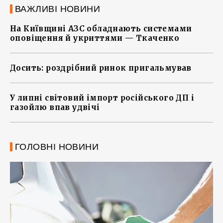
ВАЖЛИВІ НОВИНИ
На Київщині АЗС обладнають системами
оповіщення й укриттями — Ткаченко
Досить: роздрібний ринок пригальмував
У липні світовий імпорт російського ДП і
газойлю впав удвічі
ГОЛОВНІ НОВИНИ