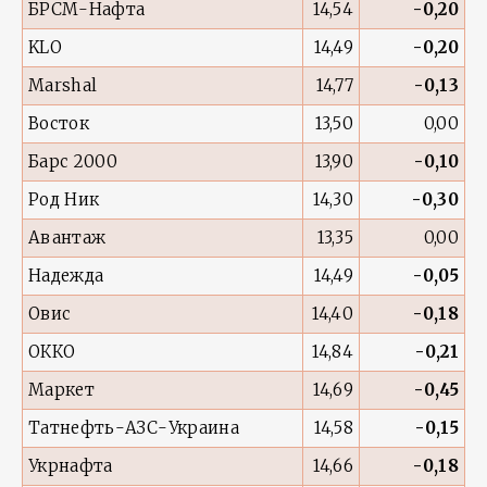
БРСМ-Нафта
14,54
-0,20
KLO
14,49
-0,20
Marshal
14,77
-0,13
Восток
13,50
0,00
Барс 2000
13,90
-0,10
Род Ник
14,30
-0,30
Авантаж
13,35
0,00
Надежда
14,49
-0,05
Овис
14,40
-0,18
ОККО
14,84
-0,21
Маркет
14,69
-0,45
Татнефть-АЗС-Украина
14,58
-0,15
Укрнафта
14,66
-0,18