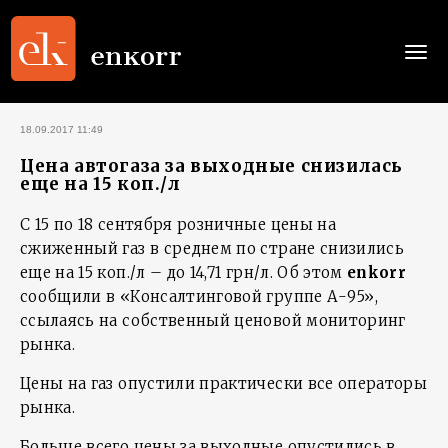
Togg
navi
18.09.2017 11:49
Цена автогаза за выходные снизилась
еще на 15 коп./л
С 15 по 18 сентября розничные цены на
сжиженный газ в среднем по стране снизились
еще на 15 коп./л – до 14,71 грн/л. Об этом
enkorr
сообщили в «Консалтинговой группе А-95»,
ссылаясь на собственный ценовой мониторинг
рынка.
Цены на газ опустили практически все операторы
рынка.
Больше всего цены за выходные опустились в