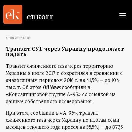
Togg
navi
15.08.2017 16:00
Транзит СУГ через Украину продолжает
падать
Транзит сжиженного газа через территорию
Украины в июле 2017 г. сократился в сравнении с
аналогичным периодом 2016 г. на 41,5% – до 104
тыс. т. Об этом
OilNews
сообщили в
«Консалтинговой группе А-95» со ссылкой на
данные собственного исследования.
При этом, сообщили в «А-95», транзит
сжиженного газа через Украину по итогам семи
месяцев текущего года просел на 35,5%, – до 877,5