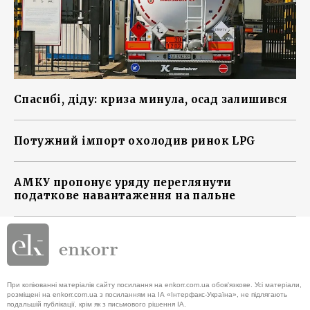
Спасибі, діду: криза минула, осад залишився
Потужний імпорт охолодив ринок LPG
АМКУ пропонує уряду переглянути
податкове навантаження на пальне
При копіюванні матеріалів сайту посилання на enkorr.com.ua обов'язкове. Усі матеріали,
розміщені на enkorr.com.ua з посиланням на ІА «Інтерфакс-Україна», не підлягають
подальшій публікації, крім як з письмового рішення ІА.