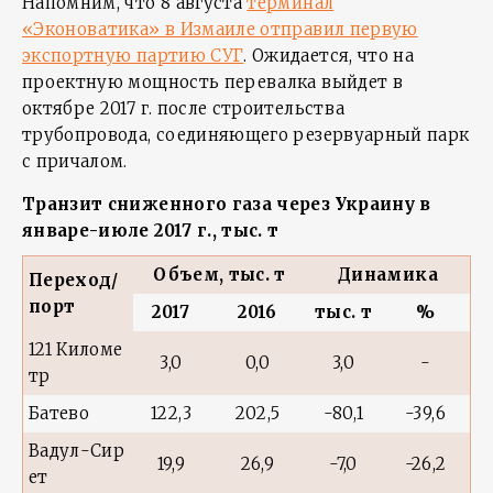
Напомним, что 8 августа
терминал
«Эконоватика» в Измаиле отправил первую
экспортную партию СУГ
. Ожидается, что на
проектную мощность перевалка выйдет в
октябре 2017 г. после строительства
трубопровода, соединяющего резервуарный парк
с причалом.
Транзит сниженного газа через Украину в
январе-июле 2017 г., тыс. т
Объем, тыс. т
Динамика
Переход/
порт
2017
2016
тыс. т
%
121 Киломе
3,0
0,0
3,0
-
тр
Батево
122,3
202,5
-80,1
-39,6
Вадул-Сир
19,9
26,9
-7,0
-26,2
ет