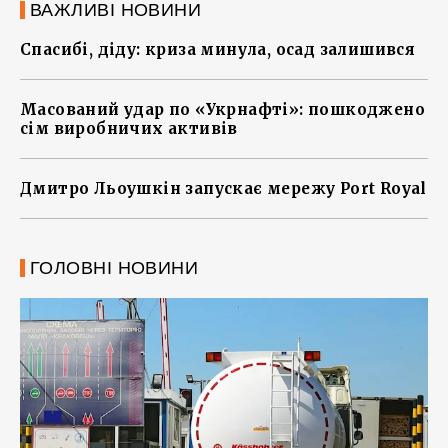
ВАЖЛИВІ НОВИНИ
Спасибі, діду: криза минула, осад залишився
Масований удар по «Укрнафті»: пошкоджено
сім виробничих активів
Дмитро Льоушкін запускає мережу Port Royal
ГОЛОВНІ НОВИНИ