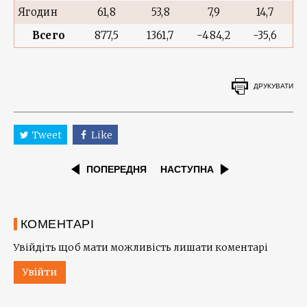
Ягодин
61,8
53,8
7,9
14,7
Всего
877,5
1361,7
-484,2
-35,6
ДРУКУВАТИ
Tweet
Like
ПОПЕРЕДНЯ
НАСТУПНА
КОМЕНТАРІ
Увійдіть щоб мати можливість лишати коментарі
Увійти