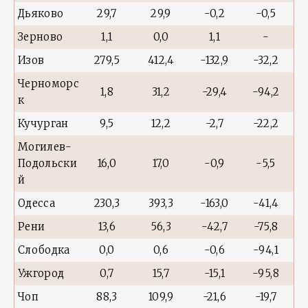
Дьяково
29,7
29,9
-0,2
-0,5
Зерново
1,1
0,0
1,1
-
Изов
279,5
412,4
-132,9
-32,2
Черноморс
1,8
31,2
-29,4
-94,2
к
Кучурган
9,5
12,2
-2,7
-22,2
Могилев-
Подольски
16,0
17,0
-0,9
-5,5
й
Одесса
230,3
393,3
-163,0
-41,4
Рени
13,6
56,3
-42,7
-75,8
Слободка
0,0
0,6
-0,6
-94,1
Ужгород
0,7
15,7
-15,1
-95,8
Чоп
88,3
109,9
-21,6
-19,7