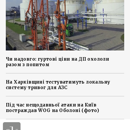
Чи надовго: гуртові ціни на ДП охололи
разом з попитом
На Харківщині тестуватимуть локальну
систему тривог для АЗС
Під час нещодавньої атаки на Київ
постраждав WOG на Оболоні (фото)