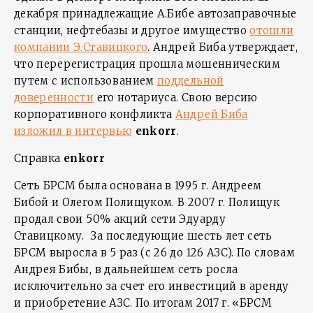
декабря принадлежащие А.Бибе автозаправочные
станции, нефтебазы и другое имущество
отошли
компании Э.Ставицкого
. Андрей Биба утверждает,
что перерегистрация прошла мошенническим
путем с использованием
поддельной
доверенности
его нотариуса. Свою версию
корпоративного конфликта
Андрей Биба
изложил в интервью
enkorr
.
Справка
enkorr
Сеть БРСМ была основана в 1995 г. Андреем
Бибой и Олегом Полищуком. В 2007 г. Полищук
продал свои 50% акций сети Эдуарду
Ставицкому. За последующие шесть лет сеть
БРСМ выросла в 5 раз (с 26 до 126 АЗС). По словам
Андрея Бибы, в дальнейшем сеть росла
исключительно за счет его инвестиций в аренду
и приобретение АЗС. По итогам 2017 г. «БРСМ