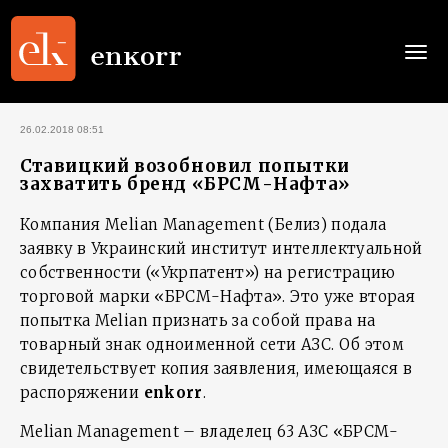
Togg
navi
26.02.2018 08:51
Ставицкий возобновил попытки
захватить бренд «БРСМ-Нафта»
Компания Melian Management (Белиз) подала
заявку в Украинский институт интеллектуальной
собственности («Укрпатент») на регистрацию
торговой марки «БРСМ-Нафта». Это уже вторая
попытка Melian признать за собой права на
товарный знак одноименной сети АЗС. Об этом
свидетельствует копия заявления, имеющаяся в
распоряжении
enkorr
.
Melian Management – владелец 63 АЗС «БРСМ-