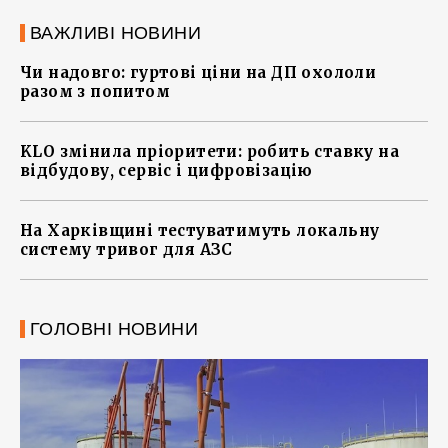
ВАЖЛИВІ НОВИНИ
Чи надовго: гуртові ціни на ДП охололи
разом з попитом
KLO змінила пріоритети: робить ставку на
відбудову, сервіс і цифровізацію
На Харківщині тестуватимуть локальну
систему тривог для АЗС
ГОЛОВНІ НОВИНИ