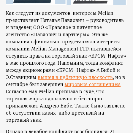
Как следует из документов, интересы Melian
представляет Наталья Павлович – руководитель
и владелец ООО «Правовое и патентное
агентство «Павлович и партнеры». Эта же
компания официально представляла интересы
компании Melian Management LTD, пытавшейся
отсудить права на торговый знак «БРСМ-Нафта»
в мае прошлого года. Напомним, тогда конфликт
между акционерами «БРСМ–Нафта» А.Бибой и
Э.Ставицким
вышел в публичную плоскость
, но в
сентябре был завершен
мировым соглашением
.
Согласно ему Melian признала в суде, что
торговая марка однозначно и бесспорно
принадлежит Андрею Бибе. Также было заявлено
об отсутствии каких-либо претензий на
торговый знак.
Однако в декабре конфликт возобновился: 21